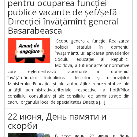
pentru ocuparea funcției
publice vacante de șef/șefă
Direcției învățămînt general
Basarabeasca
Scopul general al funcţiei: Realizarea
politicii statului în domeniul
învăţământului; aplicarea prevederilor
Codului educației al Republicii
Moldova, a tuturor actelor normative
care reglementează raporturile în domeniul
învăţământului; îndeplinirea deciziilor şi dispoziţiilor
Ministerului Educației şi ale autorităților reprezentative ale
unităţii administrativ-teritoriale respective, a hotărîrilor
consiliului consultativ şi ale consiliului de administraţie din
cadrul organului local de specialitate.( Direcția […]
22 июня, День памяти и
скорби
В этот день, 22 июня, в День