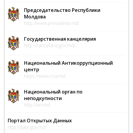
Председательство Республики
Молдова
http://www.presedinte.md/
Государственная канцелярия
http://cancelaria.gov.md/
Национальный Антикоррупционный
центр
https://www.cna.md
Национальный орган по
неподкупности
http://ani.md
Портал Открытых Данных
http://date.gov.md/