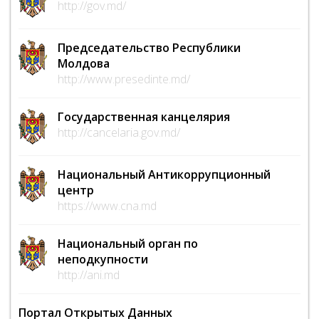
http://gov.md/
Председательство Республики
Молдова
http://www.presedinte.md/
Государственная канцелярия
http://cancelaria.gov.md/
Национальный Антикоррупционный
центр
https://www.cna.md
Национальный орган по
неподкупности
http://ani.md
Портал Открытых Данных