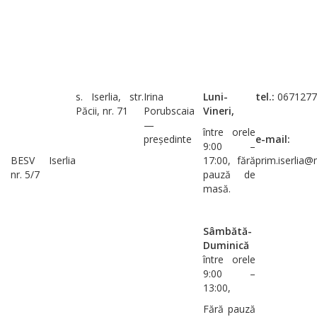
s. Iserlia, str.
Irina
Luni-
tel.:
0671277
Păcii, nr. 71
Porubscaia
Vineri,
—
între orele
președinte
e-mail:
9:00 –
BESV Iserlia
17:00, fără
prim.iserlia@
nr. 5/7
pauză de
masă.
Sâmbătă-
Duminică
între orele
9:00 –
13:00,
Fără pauză