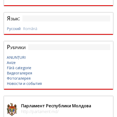
Язык:
Русский
Română
Рубрики
ANUNȚURI
Avize
Fără categorie
Видеогалерея
Фотогалерея
Новости и события
Парламент Республики Молдова
http://parlament.md/