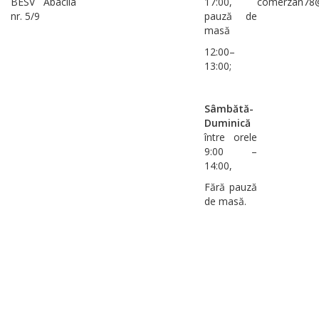
BESV Abaclia
17:00,
comerzan78@
nr. 5/9
pauză de
masă
12:00–
13:00;
Sâmbătă-
Duminică
între orele
9:00 –
14:00,
Fără pauză
de masă.