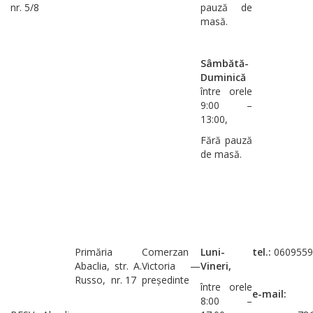
nr. 5/8
pauză de
masă.
Sâmbătă-
Duminică
între orele
9:00 –
13:00,
Fără pauză
de masă.
Primăria
Comerzan
Luni-
tel.:
0609559
Abaclia, str. A.
Victoria —
Vineri,
Russo, nr. 17
președinte
între orele
e-mail:
8:00 –