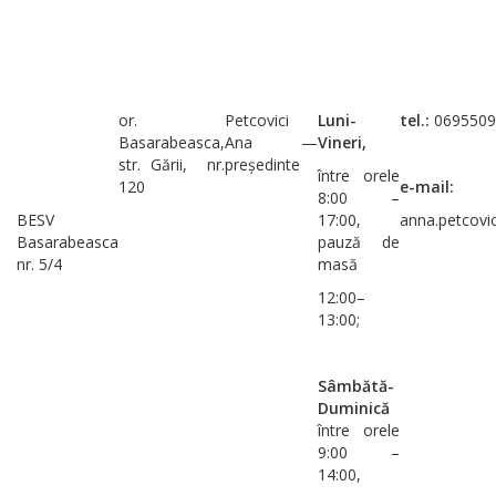
or.
Petcovici
Luni-
tel.:
0695509
Basarabeasca,
Ana —
Vineri,
str. Gării, nr.
președinte
între orele
120
e-mail:
8:00 –
BESV
17:00,
anna.petcovi
Basarabeasca
pauză de
nr. 5/4
masă
12:00–
13:00;
Sâmbătă-
Duminică
între orele
9:00 –
14:00,