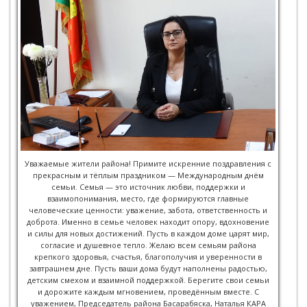
Уважаемые жители района! Примите искренние поздравления с
прекрасным и тёплым праздником — Международным днём
семьи. Семья — это источник любви, поддержки и
взаимопонимания, место, где формируются главные
человеческие ценности: уважение, забота, ответственность и
доброта. Именно в семье человек находит опору, вдохновение
и силы для новых достижений. Пусть в каждом доме царят мир,
согласие и душевное тепло. Желаю всем семьям района
крепкого здоровья, счастья, благополучия и уверенности в
завтрашнем дне. Пусть ваши дома будут наполнены радостью,
детским смехом и взаимной поддержкой. Берегите свои семьи
и дорожите каждым мгновением, проведённым вместе. С
уважением, Председатель района Басарабяска, Наталья КАРА