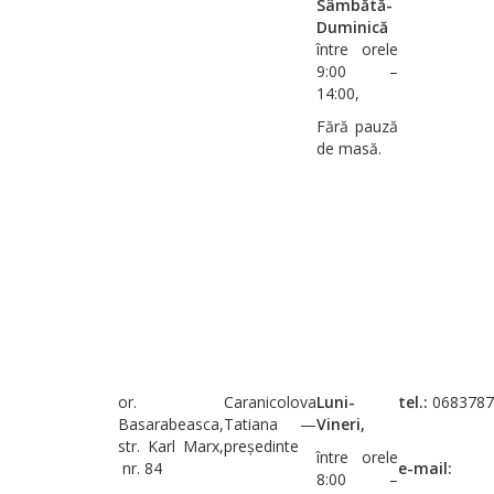
Sâmbătă-
Duminică
între orele
9:00 –
14:00,
Fără pauză
de masă.
or.
Caranicolova
Luni-
tel.:
0683787
Basarabeasca,
Tatiana —
Vineri,
str. Karl Marx,
președinte
între orele
nr. 84
e-mail:
8:00 –