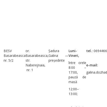
BESV
or.
Șadura
Luni-
tel.:
0694466
Basarabeasca
Basarabeasca,
Galina —
Vineri,
nr. 5/2
str.
președinte
între orele
Naberejnaia,
e-mail:
8:00 –
nr. 1
17:00,
galina.dozh
pauză de
masă
12:00–
13:00;