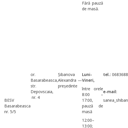
Fără pauză
de masă.
or.
Șibanova
Luni-
tel.:
0683688
Basarabeasca,
Alexandra —
Vineri,
str.
președinte
între orele
Depovscaia,
e-mail:
8:00 –
nr. 4
BESV
17:00,
sanea_shiba
Basarabeasca
pauză de
nr. 5/5
masă
12:00–
13:00;