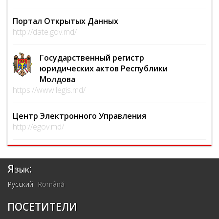
Портал Открытых Данных
http://date.gov.md/
Государственный регистр
юридических актов Республики
Молдова
https://www.legis.md/
Центр Электронного Управления
http://egov.md/
Язык:
Русский
Română
ПОСЕТИТЕЛИ