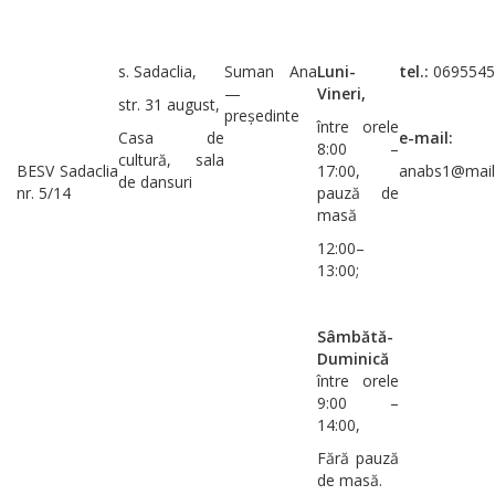
s. Sadaclia,
Suman Ana
Luni-
tel.:
0695545
—
Vineri,
str. 31 august,
președinte
între orele
Casa de
e-mail:
8:00 –
cultură, sala
BESV Sadaclia
17:00,
anabs1@mail
de dansuri
nr. 5/14
pauză de
masă
12:00–
13:00;
Sâmbătă-
Duminică
între orele
9:00 –
14:00,
Fără pauză
de masă.