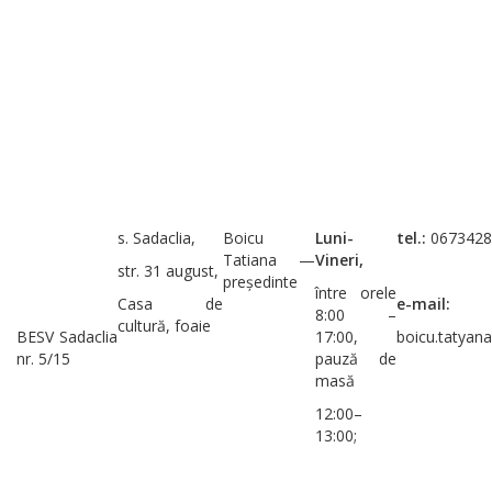
s. Sadaclia,
Boicu
Luni-
tel.:
0673428
Tatiana —
Vineri,
str. 31 august,
președinte
între orele
Casa de
e-mail:
8:00 –
cultură, foaie
BESV Sadaclia
17:00,
boicu.tatyan
nr. 5/15
pauză de
masă
12:00–
13:00;