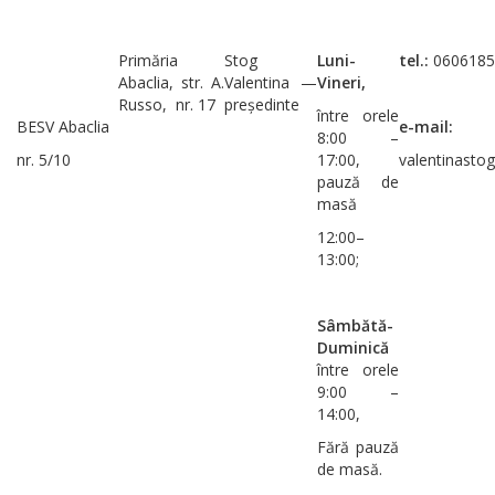
Primăria
Stog
Luni-
tel.:
0606185
Abaclia, str. A.
Valentina —
Vineri,
Russo, nr. 17
președinte
între orele
BESV Abaclia
e-mail:
8:00 –
nr. 5/10
17:00,
valentinast
pauză de
masă
12:00–
13:00;
Sâmbătă-
Duminică
între orele
9:00 –
14:00,
Fără pauză
de masă.