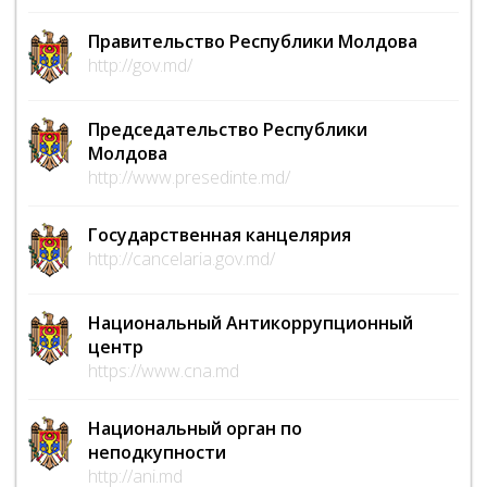
Правительство Республики Молдова
http://gov.md/
Председательство Республики
Молдова
http://www.presedinte.md/
Государственная канцелярия
http://cancelaria.gov.md/
Национальный Антикоррупционный
центр
https://www.cna.md
Национальный орган по
неподкупности
http://ani.md