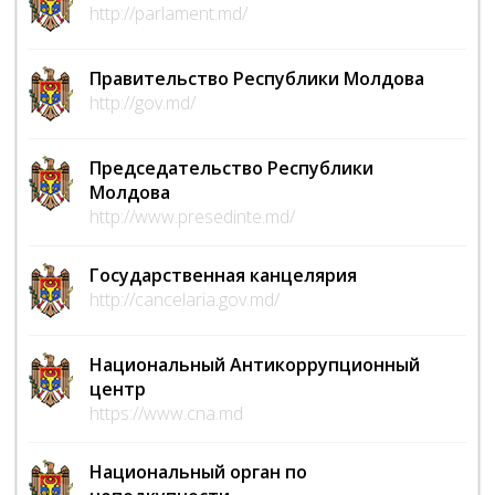
http://parlament.md/
Правительство Республики Молдова
http://gov.md/
Председательство Республики
Молдова
http://www.presedinte.md/
Государственная канцелярия
http://cancelaria.gov.md/
Национальный Антикоррупционный
центр
https://www.cna.md
Национальный орган по