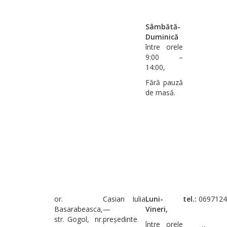
Sâmbătă-
Duminică
între orele
9:00 –
14:00,
Fără pauză
de masă.
or.
Casian Iulia
Luni-
tel.:
0697124
Basarabeasca,
—
Vineri,
str. Gogol, nr.
președinte
între orele