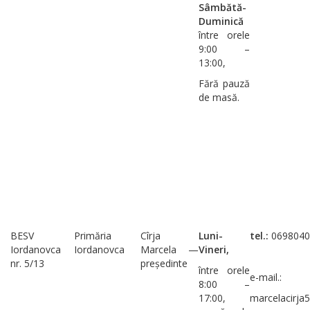
Sâmbătă-
Duminică
între orele
9:00 –
13:00,
Fără pauză
de masă.
BESV
Primăria
Cîrja
Luni-
tel.:
0698040
Iordanovca
Iordanovca
Marcela —
Vineri,
nr. 5/13
președinte
între orele
e-mail.:
8:00 –
17:00,
marcelacirj