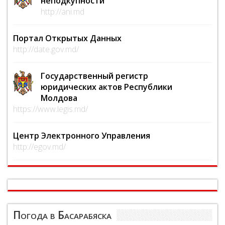
неподкупности
http://ani.md
Портал Открытых Данных
http://date.gov.md/
Государственный регистр
юридических актов Республики
Молдова
https://www.legis.md/
Центр Электронного Управления
http://egov.md/
Погода в Басарабяска