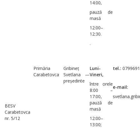
14:00,
pauză de
masă
12:00–
12:30.
.
Primăria
Gribineț
Luni-
tel.:
0799691
Carabetovca
Svetlana —
Vineri,
președinte
între orele
e-mail:
8:00 –
17:00,
svetlana.grib
pauză de
BESV
masă
Carabetovca
nr. 5/12
12:00–
13:00;