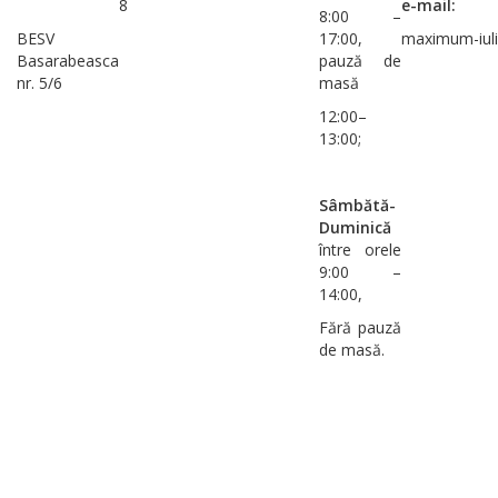
8
e-mail:
8:00 –
BESV
17:00,
maximum-iuli
Basarabeasca
pauză de
nr. 5/6
masă
12:00–
13:00;
Sâmbătă-
Duminică
între orele
9:00 –
14:00,
Fără pauză
de masă.