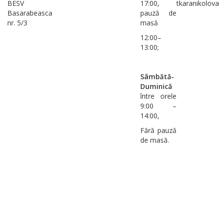
BESV
17:00,
tkaranikolov
Basarabeasca
pauză de
nr. 5/3
masă
12:00–
13:00;
Sâmbătă-
Duminică
între orele
9:00 –
14:00,
Fără pauză
de masă.