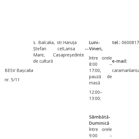
s. Balcalia, str.
Haruța
Luni-
tel.:
0600817
Ștefan cel
Larisa —
Vineri,
Mare, Casa
președinte
între orele
de cultură
e-mail:
8:00 –
BESV Bașcalia
17:00,
caramanlari
pauză de
nr. 5/11
masă
12:00–
13:00;
Sâmbătă-
Duminică
între orele
9:00 –