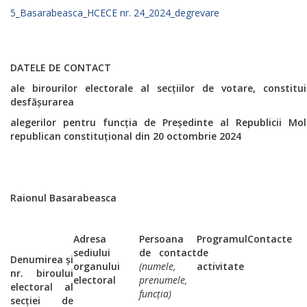
5_Basarabeasca_HCECE nr. 24_2024_degrevare
DATELE DE CONTACT
ale birourilor electorale al secțiilor de votare, constit
desfășurarea
alegerilor pentru funcția de Președinte al Republicii Mo
republican constituțional din 20 octombrie 2024
Raionul Basarabeasca
Adresa
Persoana
Programul
Contacte
sediului
de contact
de
Denumirea și
organului
(numele,
activitate
nr. biroului
electoral
prenumele,
electoral al
funcția)
secției de