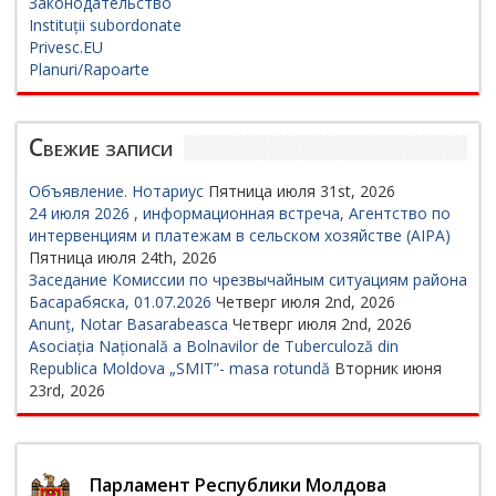
Законодательство
Instituții subordonate
Privesc.EU
Planuri/Rapoarte
Свежие записи
Объявление. Нотариус
Пятница июля 31st, 2026
24 июля 2026 , информационная встреча, Агентство по
интервенциям и платежам в сельском хозяйстве (AIPA)
Пятница июля 24th, 2026
Заседание Комиссии по чрезвычайным ситуациям района
Басарабяска, 01.07.2026
Четверг июля 2nd, 2026
Anunț, Notar Basarabeasca
Четверг июля 2nd, 2026
Asociația Națională a Bolnavilor de Tuberculoză din
Republica Moldova „SMIT”- masa rotundă
Вторник июня
23rd, 2026
Парламент Республики Молдова