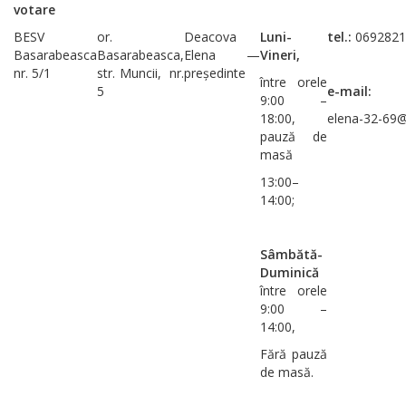
votare
BESV
or.
Deacova
Luni-
tel.:
0692821
Basarabeasca
Basarabeasca,
Elena —
Vineri,
nr. 5/1
str. Muncii, nr.
președinte
între orele
5
e-mail:
9:00 –
18:00,
elena-32-69@
pauză de
masă
13:00–
14:00;
Sâmbătă-
Duminică
între orele
9:00 –
14:00,
Fără pauză
de masă.