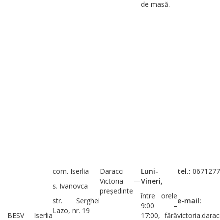
de masă.
com. Iserlia
Daracci
Luni-
tel.:
0671277
Victoria —
Vineri,
s. Ivanovca
președinte
între orele
str. Serghei
e-mail:
9:00 –
Lazo, nr. 19
BESV Iserlia
17:00, fără
victoria.dara