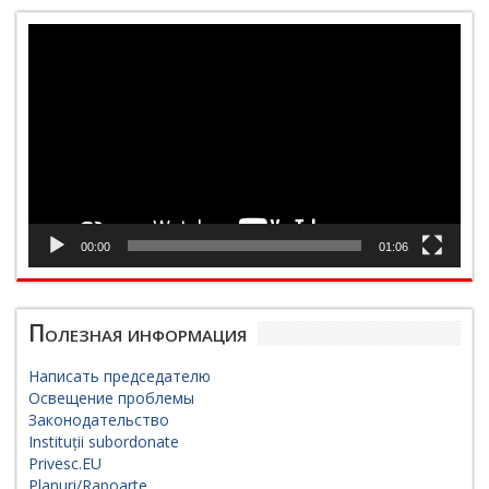
Видеоплеер
00:00
01:06
Полезная информация
Написать председателю
Освещение проблемы
Законодательство
Instituții subordonate
Privesc.EU
Planuri/Rapoarte