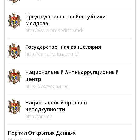
Председательство Республики
Молдова
http://www.presedinte.md/
Государственная канцелярия
http://cancelaria.gov.md/
Национальный Антикоррупционный
центр
https://www.cna.md
Национальный орган по
неподкупности
http://ani.md
Портал Открытых Данных
http://date.gov.md/