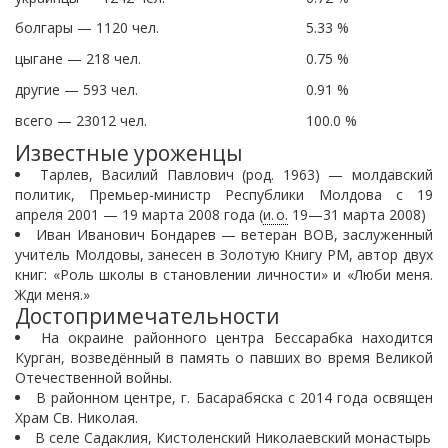
болгары — 1120 чел.
5.33 %
цыгане — 218 чел.
0.75 %
другие — 593 чел.
0.91 %
всего — 23012 чел.
100.0 %
Известные уроженцы
Тарлев, Василий Павлович (род. 1963) — молдавский
политик, Премьер-министр Республики Молдова с 19
апреля 2001 — 19 марта 2008 года (
и. о.
19—31 марта 2008)
Иван Иванович Бондарев — ветеран ВОВ, заслуженный
учитель Молдовы, занесен в Золотую Книгу РМ, автор двух
книг: «Роль школы в становлении личности» и «Люби меня.
Жди меня.»
Достопримечательности
На окраине районного центра Бессарабка находится
Курган, возведённый в память о павших во время Великой
Отечественной войны.
В районном центре, г. Басарабяска с 2014 года освящен
Храм Св. Николая.
В селе Садаклия, Кистоленский Николаевский монастырь