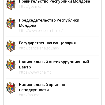
Правительство Республики Молдова
http://gov.md/
Председательство Республики
Молдова
http://www.presedinte.md/
Государственная канцелярия
http://cancelaria.gov.md/
Национальный Антикоррупционный
центр
https://www.cna.md
Национальный орган по
неподкупности
http://ani.md