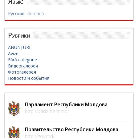
Язык:
Русский
Română
Рубрики
ANUNȚURI
Avize
Fără categorie
Видеогалерея
Фотогалерея
Новости и события
Парламент Республики Молдова
http://parlament.md/
Правительство Республики Молдова
http://gov.md/