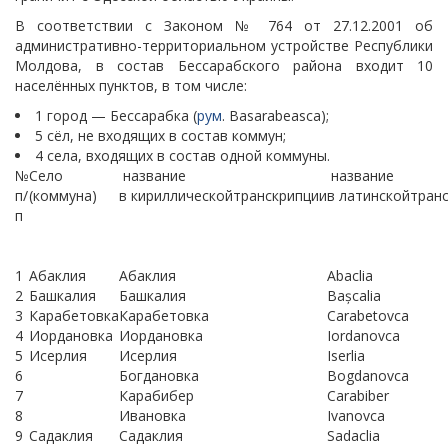
В соответствии с Законом № 764 от 27.12.2001 об
административно-территориальном устройстве Республики
Молдова
, в состав Бессарабского района входит 10
населённых пунктов, в том числе:
1 город — Бессарабка (
рум
.
Basarabeasca
);
5 сёл, не входящих в состав коммун;
4 села, входящих в состав одной коммуны.
№
Село
название
название
п/
(коммуна)
в кириллическойтранскрипции
в латинскойтран
п
1
Абаклия
Абаклия
Abaclia
2
Башкалия
Башкалия
Bașcalia
3
Карабетовка
Карабетовка
Carabetovca
4
Иордановка
Иордановка
Iordanovca
5
Исерлия
Исерлия
Iserlia
6
Богдановка
Bogdanovca
7
Карабибер
Carabiber
8
Ивановка
Ivanovca
9
Садаклия
Садаклия
Sadaclia