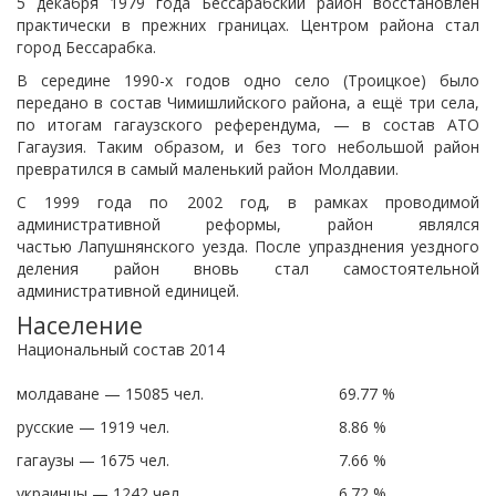
5 декабря 1979 года Бессарабский район восстановлен
практически в прежних границах. Центром района стал
город Бессарабка.
В середине 1990-х годов одно село (Троицкое) было
передано в состав Чимишлийского района, а ещё три села,
по итогам гагаузского референдума, — в состав АТО
Гагаузия. Таким образом, и без того небольшой район
превратился в самый маленький район Молдавии.
С 1999 года по 2002 год, в рамках проводимой
административной реформы, район являлся
частью Лапушнянского уезда. После упразднения уездного
деления район вновь стал самостоятельной
административной единицей.
Население
Национальный состав 2014
молдаване — 15085 чел.
69.77 %
русские — 1919 чел.
8.86 %
гагаузы — 1675 чел.
7.66 %
украинцы — 1242 чел.
6.72 %