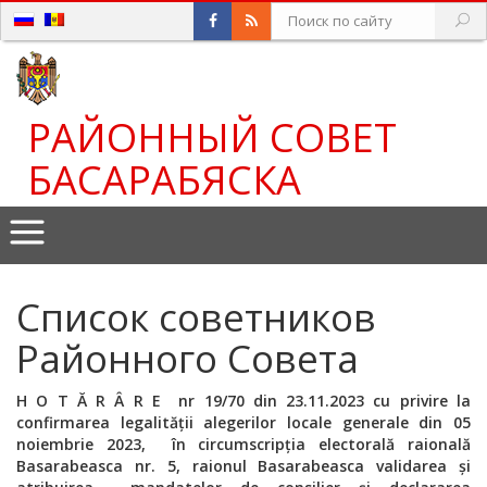
РАЙОННЫЙ СОВЕТ
БАСАРАБЯСКА
Список советников
Районного Совета
H O T Ă R Â R E nr 19/70 din 23.11.2023
cu privire la
confirmarea legalității alegerilor locale generale din 05
noiembrie 2023,
în circumscripția electorală raională
Basarabeasca nr. 5, raionul Basarabeasca validarea și