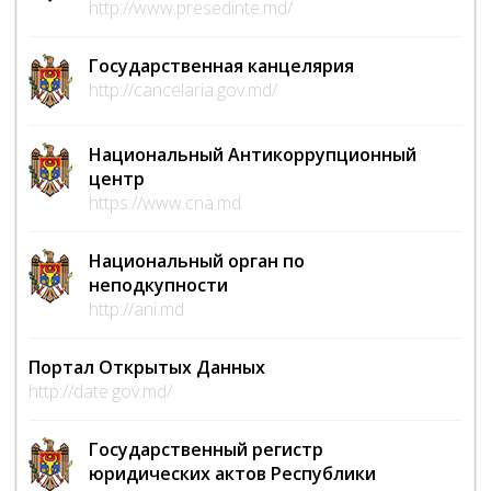
http://www.presedinte.md/
Государственная канцелярия
http://cancelaria.gov.md/
Национальный Антикоррупционный
центр
https://www.cna.md
Национальный орган по
неподкупности
http://ani.md
Портал Открытых Данных
http://date.gov.md/
Государственный регистр
юридических актов Республики