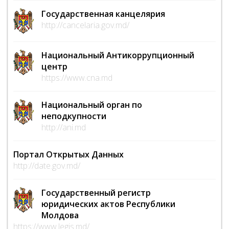
Государственная канцелярия
http://cancelaria.gov.md/
Национальный Антикоррупционный
центр
https://www.cna.md
Национальный орган по
неподкупности
http://ani.md
Портал Открытых Данных
http://date.gov.md/
Государственный регистр
юридических актов Республики
Молдова
https://www.legis.md/