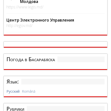
Молдова
https://www.legis.md/
Центр Электронного Управления
http://egov.md/
Погода в Басарабяска
Язык:
Русский
Română
Рубрики