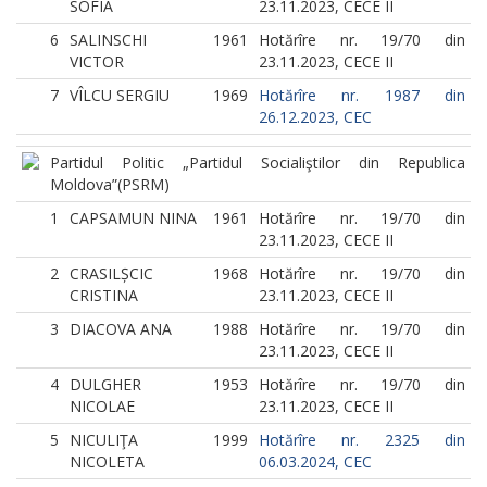
SOFIA
23.11.2023, CECE II
6
SALINSCHI
1961
Hotărîre nr. 19/70 din
VICTOR
23.11.2023, CECE II
7
VÎLCU SERGIU
1969
Hotărîre nr. 1987 din
26.12.2023, CEC
Partidul Politic „Partidul Socialiştilor din Republica
Moldova”
(PSRM)
1
CAPSAMUN NINA
1961
Hotărîre nr. 19/70 din
23.11.2023, CECE II
2
CRASILȘCIC
1968
Hotărîre nr. 19/70 din
CRISTINA
23.11.2023, CECE II
3
DIACOVA ANA
1988
Hotărîre nr. 19/70 din
23.11.2023, CECE II
4
DULGHER
1953
Hotărîre nr. 19/70 din
NICOLAE
23.11.2023, CECE II
5
NICULIŢA
1999
Hotărîre nr. 2325 din
NICOLETA
06.03.2024, CEC