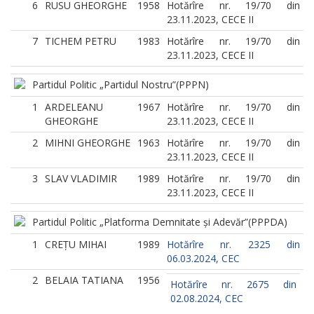
6
RUSU GHEORGHE
1958
Hotărîre nr. 19/70 din
23.11.2023, CECE II
7
TICHEM PETRU
1983
Hotărîre nr. 19/70 din
23.11.2023, CECE II
Partidul Politic „Partidul Nostru”
(PPPN)
1
ARDELEANU
1967
Hotărîre nr. 19/70 din
GHEORGHE
23.11.2023, CECE II
2
MIHNI GHEORGHE
1963
Hotărîre nr. 19/70 din
23.11.2023, CECE II
3
SLAV VLADIMIR
1989
Hotărîre nr. 19/70 din
23.11.2023, CECE II
Partidul Politic „Platforma Demnitate și Adevăr”
(PPPDA)
1
CREȚU MIHAI
1989
Hotărîre nr. 2325 din
06.03.2024, CEC
2
BELAIA TATIANA
1956
Hotărîre nr. 2675 din
02.08.2024, CEC