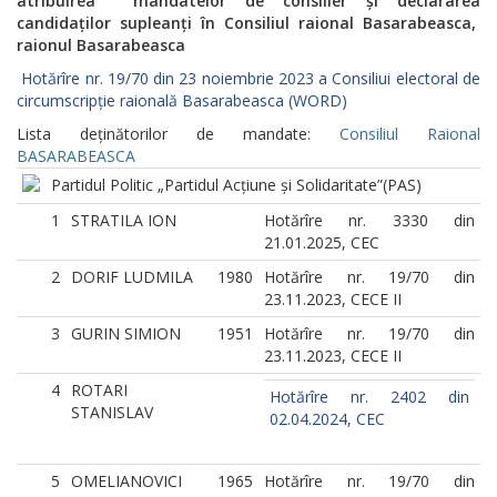
atribuirea mandatelor de consilier și declararea
candidaților supleanți în
Consiliul raional Basarabeasca,
raionul Basarabeasca
Hotărîre nr. 19/70 din 23 noiembrie 2023 a Consiliui electoral de
circumscripție raională Basarabeasca (WORD)
Lista deținătorilor de mandate:
Consiliul Raional
BASARABEASCA
Partidul Politic „Partidul Acțiune și Solidaritate”
(PAS)
1
STRATILA ION
Hotărîre nr. 3330 din
21.01.2025, CEC
2
DORIF LUDMILA
1980
Hotărîre nr. 19/70 din
23.11.2023, CECE II
3
GURIN SIMION
1951
Hotărîre nr. 19/70 din
23.11.2023, CECE II
4
ROTARI
Hotărîre nr. 2402 din
STANISLAV
02.04.2024, CEC
5
OMELIANOVICI
1965
Hotărîre nr. 19/70 din