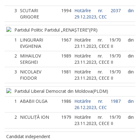
3
SCUTARI
1994
Hotărîre nr. 2037 din
GRIGORE
29.12.2023, CEC
Partidul Politic Partidul „RENAȘTERE”
(PR)
1
LINGURARI
1967
Hotărîre nr. 19/70 din
EVGHENIA
23.11.2023, CECE II
2
MIHAILOV
1989
Hotărîre nr. 19/70 din
SERGHEI
23.11.2023, CECE II
3
NICOLAEV
1981
Hotărîre nr. 19/70 din
FIODOR
23.11.2023, CECE II
Partidul Liberal Democrat din Moldova
(PLDM)
1
ABABII OLGA
1986
Hotărîre nr. 1987 din
26.12.2023, CEC
2
NICULIȚĂ ION
1979
Hotărîre nr. 19/70 din
23.11.2023, CECE II
Candidat independent