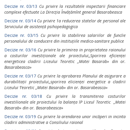
Decizie nr. 03/13
Cu privire la rezultatele inspectarii financiare
complexe efectuate La Direcția Învățămînt general Basarabeasca
Decizie nr. 03/14
Cu privire 1a reducerea statelor de personal
ale
Serviciului de asistență psihopedagogica
Decizie nr. 03/15
Cu privire la stabilirea salariilor de funclie
personalului de conducere din instituțiile medico-sanitare publice
Decizie nr. 03/16
Cu privire la primirea in proprietatea raionului
a costurilor investiționale ale proiectului,,Sporirea eficienței
energeticea cladirii Liceului Teoretic ,,Matei Basarab» din or.
Basarabeasca»
Decizie nr. 03/17
Cu privire la aprobarea Planului de asigurare
a
durabilitații proiectului,,sporirea elicienței energetice a cladirii
Liceului ‘l’eoretic ,,Matei Basarab» din or. Basarabeasca»
Decizie nr. 03/18
Cu privire la transmiterea costurilor
investilionale
ale proiectului la balanța lP Liceul Teoretic ,,Matei
Basarab» din or. Basarabeasca»
Decizie nr. 03/19
Cu privire la arendarea unor incăperi in incinta
cladirii administrative a Consiliului raional