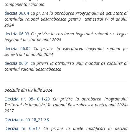
componenta raională
decizia 06.04
Cu рrivire la арrоbаrеа Programului de activitate al
consiliului raional Basarabeasca pentru tгimеstrul IV al anului
2024
decizia 06.03_
Cu рrivirе la соrеlаrеа bugetului raional cu Legea
bugetului de stat ре anul 2024
decizia 06.02
Cu privire la ехесutаrеа bugetului raional ре
semestrul I al anului 2024
decizia 06.01 c
u privire la atribuirea unui mandat de consilier al
consiliul raional Basarabeasca
Deciziile din 09 iulie 2024
Decizia nr. 05-18_1-20
Cu privire lа aprobarea Programului
Teritorial de Imunizări în raionul Basarabeasca pentru аnii 2024-
2027
Decizia nr. 05-18_21-38
Decizia nr. 05/17
Cu privire lа unele modificări în decizia