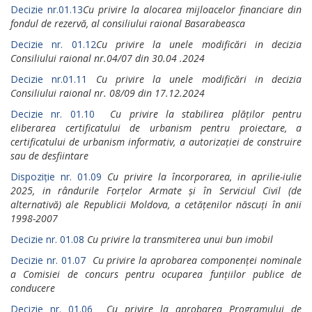
Decizie nr.01.13
Cu privire la alocarea mijloacelor financiare din
fondul de rezervă, al consiliului raional Basarabeasca
Decizie nr. 01.12
Cu privire la unele modificări in decizia
Consiliului raional nr.04/07 din 30.04 .2024
Decizie nr.01.11
Cu privire la unele modificări in decizia
Consiliului raional nr. 08/09 din 17.12.2024
Decizie nr. 01.10
Cu privire la stabilirea plăților pentru
eliberarea certificatului de urbanism pentru proiectare, a
certificatului de urbanism informativ, a autorizației de construire
sau de desfiintare
Dispoziție nr. 01.09
Cu privire la încorporarea, in aprilie-iulie
2025, in rândurile Forțelor Armate și în Serviciul Civil (de
alternativă)
ale Republicii Moldova, a cetățenilor născuți în anii
1998-2007
Decizie nr. 01.08
Cu privire la transmiterea unui bun imobil
Decizie nr. 01.07
Cu privire la aprobarea componenței nominale
a Comisiei de concurs pentru ocuparea funțiilor publice de
conducere
Decizie nr. 01.06
Cu privire la aprobarea Programului de