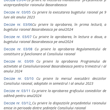
vicepreședinților raionului Basarabeasca
Decizie nr. 03/05
Cu privire la executarea bugetului
raional pe 9
luni ale anului 2023
Decizie nr. 03/06
Cu privire la aprobarea, în prima lectură,
a
bugetului raional Basarabeasca pe anul2024
Decizie nr. 03/07
C
u privire la aprobarea, în lectura a doua,
a
bugetului raional Basarabeasca pe anul2024
Decizie nr. 03/08
Cu privire la aprobarea Regulamentului
de
constituire și funclionare al Consiliului raional
Decizie nr. 03/09
Cu privire la aprobarea Programului de
activitate al Consiliuluiraional Basarabeasca pentru trimestrul I al
anului 2024
Decizie nr. 03/10
Cu privire la mersul executării deciziilor
Consiliului raional, adoptate in semestrul I al anului 2023
Decizie nr. 03/11
Cu privire la aprobarea graficului
coniediilor de
odihnă pentru anul2024
Decizie nr. 03/12
_Cu privire la dispozițiile președintelui raionului
emise in perioada dintre ședințele Consiliului raional