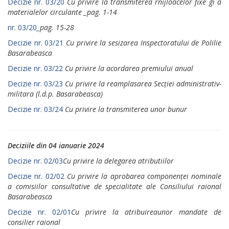
Decizie nr. 03/20
Cu privire la transmiterea rnijloacelor fixe
gi a
materialelor circulante _pag. 1-14
nr. 03/20
_pag. 15-28
Decizie nr. 03/21
Cu privire la sesizarea Inspectoratului de Polilie
Basarabeasca
Decizie nr. 03/22
Cu privire la acordarea premiului anual
Decizie nr. 03/23
Cu privire la reamplasarea Secției administrativ-
militara (l.d.p. Basarabeasca)
Decizie nr. 03/24
Cu privire la transmiterea unor bunur
Deciziile din 04 ianuarie 2024
Decizie nr. 02/03
Cu privire la delegarea atributiilor
Decizie nr. 02/02
Cu privire lа арrоbаrеа соmропеnțеi nominale
а comisiilor consultative de specialitate ale Consiliului raional
Basarabeasca
Decizie nr. 02/01
Cu рrivirе lа atribuireaunоr mandate de
consilier rаiоnаl