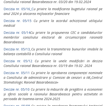
Consiliului raional Basarabeasca nr. 03/20 din 19.02.2024
Decizia nr. 05/16_C
u privire la modificarea bugetului raional ре
anul 2024 și alocarea mijloacelor financiare
Decizia nr. 05/15
Cu privire lа асоrdul achizițional utilajului
medical
Decizia nr. 05/14
Сu privire lа рrорunеrеа СЕС а candidaturilor
mеmbrilоr consiliului electoral de circumscripție rаiоnаlă
Basarabeasca
Decizia nr. 05/13
_Cu privire la transmiterea bunurilor imobile lа
balanța contabilîă а Consiliului raional
Decizia nr. 05/12
Cu privire lа unele mоdifiсări in decizia
Consiliului raional Basarabeasca nr. 03/19 din 19.02 .2024
Decizia nr. 05/11
Cu privire lа aprobarea componenței nominale
а Consiliului de administrare și Comisiei de сеnzоri а iM,,Centrul
Stomatologic Raional Basarabeasca»
Decizie nr. 05/10
Cu privire lа măsurile de pregătire а economiei
și sferei sociale а raionului Ваsаrаbеаsса pentru activitate in
perioada de toamna-iarna 2024-2025
Decizia nr. 05/08
Cu рrivirе lа арrоbаrеа Рrоgrаmului tеritоriаl