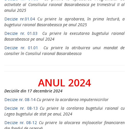
activitate al Consiliului raional Basarabeasca pe trimestrul II al
anului 2025
Decizie nr.01.04
C
u privire la aprobarea, în prima lectură, a
bugetuiui raional Basarabeasca pe anul 2025
Decizie nr. 01.03
Cu privire la executarea bugetului raional
Basarabeasca pe anul 2024
Decizie nr. 01.01
Cu privire la atribuirea unui mandat de
consilier în Consiliul raional Basarabeasca
ANUL 2024
Deciziile din 17 decembrie 2024
Decizie nr. 08-14
Cu рrivirе la асоrdаrеа imputernicirilor
Decizie nr. 08-13
Cu рrivirе la соrеlаrеа bugetului raional cu
Legea bugetului de stat ре аnuL 2024
Decizie nr. 08-12
Cu privire la alocarea mijloacelor financiaren
din fondul de rezervă