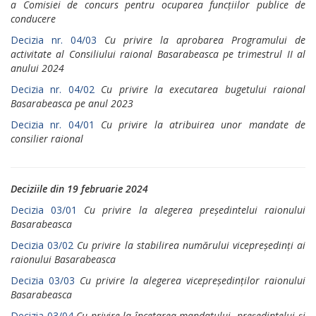
а Comisiei de concurs pentru осuраrеа funcțiilor publice de
conducere
Decizia nr. 04/03
Cu privire la aprobarea Programului de
activitate аl Consiliului raional Basarabeasca ре trimestrul II аl
anului 2024
Decizia nr. 04/02
Cu privire la executarea bugetului raional
Basarabeasca ре аnul 202З
Decizia nr. 04/01
Cu privire lа atribuirea unоr mandate de
consilier raional
Deciziile din 19 februarie 2024
Decizia 03/01
Cu privire la alegerea președintelui raionului
Basarabeasca
Decizia 03/02
Cu privire la stabilirea numărului vicepreședinți ai
raionului Basarabeasca
Decizia 03/03
Cu privire la alegerea vicepreședinților raionului
Basarabeasca
Decizia 03/04
Cu privire la încetarea mandatului președintelui și