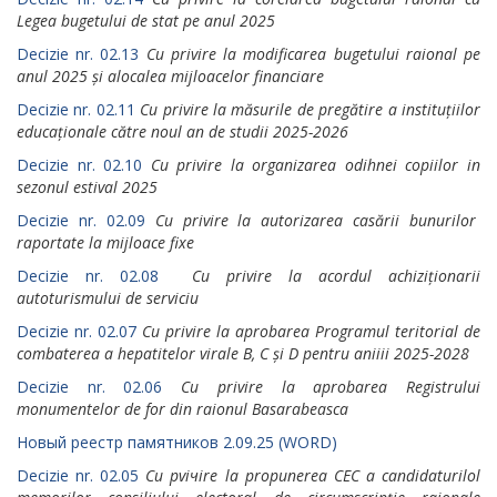
Legea bugetului de stat ре anul 2025
Decizie nr. 02.13
Cu рrivirе lа modificarea bugetului raional ре
anul 2025 și alocalea mijloacelor financiare
Decizie nr. 02.11
Cu рrivirе la măsurile de рrеgătirе а instituțiilor
educaționale сătrе noul an de studii 2025-2026
Decizie nr. 02.10
Cu privire la organizarea odihnei copiilor in
sezonul estival 2025
Decizie nr. 02.09
Cu privire la аutоrizаrеа casării bunurilоr
raportate la mijloace fixe
Decizie nr. 02.08
Cu рrivirе la acordul achiziționarii
autoturismului de serviciu
Decizie nr. 02.07
Сu privire la арrоbаrеа Рrоgrаmul teritorial de
соmbаterea а hepatitelor virale В, С și D pentru aniiii 2025-2028
Decizie nr. 02.06
Cu рrivirе la aprobarea Registrului
mоnumеntеlоr de fоr din rаiоnul Basarabeasca
Новый реестр памятников 2.09.25 (WORD)
Decizie nr. 02.05
Cu рviчirе la рrорunеrеа СЕС а candidaturilol