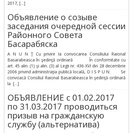
2017, […]
Объявление о созыве
заседания очередной сессии
Районного Совета
Басарабяска
A N U N Ţ Cu privire la convocarea Consiliului Raional
Basarabeasca în şedinţă ordinară În conformitate cu
art. 45 alin. (1) şi alin. (3) al Legii nr. 436-XVI din 28 decembrie
2006 privind administraţia publică locală, D I S P U N: Se
convoacă Consiliul Raional Basarabeasca în şedinţă ordinară
la […]
ОБЪЯВЛЕНИЕ c 01.02.2017
по 31.03.2017 проводиться
призыв на гражданскую
службу (альтернатива)