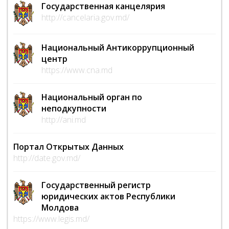
Государственная канцелярия
http://cancelaria.gov.md/
Национальный Антикоррупционный
центр
https://www.cna.md
Национальный орган по
неподкупности
http://ani.md
Портал Открытых Данных
http://date.gov.md/
Государственный регистр
юридических актов Республики
Молдова
https://www.legis.md/