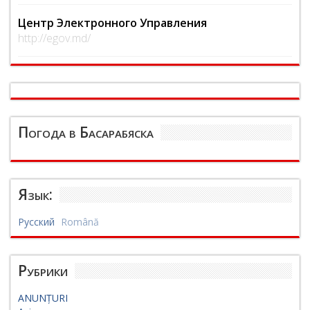
Центр Электронного Управления
http://egov.md/
Погода в Басарабяска
Язык:
Русский
Română
Рубрики
ANUNȚURI