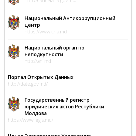
http://cancelaria.gov.md/
Национальный Антикоррупционный
центр
https://www.cna.md
Национальный орган по
неподкупности
http://ani.md
Портал Открытых Данных
http://date.gov.md/
Государственный регистр
юридических актов Республики
Молдова
https://www.legis.md/
Центр Электронного Управления