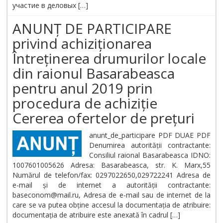
участие в деловых […]
ANUNȚ DE PARTICIPARE
privind achiziționarea
Întreținerea drumurilor locale
din raionul Basarabeasca
pentru anul 2019 prin
procedura de achiziție
Cererea ofertelor de prețuri
anunt_de_participare PDF DUAE PDF
Denumirea autorității contractante:
Consiliul raional Basarabeasca IDNO:
1007601005626 Adresa: Basarabeasca, str. K. Marx,55
Numărul de telefon/fax: 0297022650,029722241 Adresa de
e-mail și de internet a autorității contractante:
baseconom@mail.ru, Adresa de e-mail sau de internet de la
care se va putea obține accesul la documentația de atribuire:
documentația de atribuire este anexată în cadrul […]