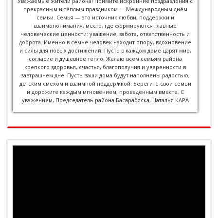
Уважаемые жители района! Примите искренние поздравления с
прекрасным и тёплым праздником — Международным днём
семьи. Семья — это источник любви, поддержки и
взаимопонимания, место, где формируются главные
человеческие ценности: уважение, забота, ответственность и
доброта. Именно в семье человек находит опору, вдохновение
и силы для новых достижений. Пусть в каждом доме царят мир,
согласие и душевное тепло. Желаю всем семьям района
крепкого здоровья, счастья, благополучия и уверенности в
завтрашнем дне. Пусть ваши дома будут наполнены радостью,
детским смехом и взаимной поддержкой. Берегите свои семьи
и дорожите каждым мгновением, проведённым вместе. С
уважением, Председатель района Басарабяска, Наталья КАРА
Видеоплеер