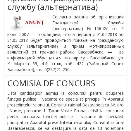
службу (альтернатива)
Согласно закона об организации
Гражданской Службы
(альтернатива) №156-XVI от 6
июля 2007: — сообщаем, что в период с 01.02.2018 по
31.03.2018 будет проводиться призыв на гражданскую
службу (альтернатива) и приём мотивированных
заявлений от граждан района Басарабяска; — за
информацией обращаться по адресу: г.Басарабяска, ул.
К. Маркса 55, 4-й этаж, каб. 422 (Районный Совет
Басарабяска), тел.0(297)21-250
COMISIA DE CONCURS
Lista candidaţilor admişi la concursul pentru ocuparea
funcţiei publice vacante de specialist principal în Aparatul
președintelui raionului, Consiliul raional Basarabeasca Nr. d/o
Nume, prenume 1. Țaran Vasile Proba scrisă la concursul
pentru ocuparea funcţiei publice vacante de specialist
principal în Aparatul președintelui raionului, Consiliul raional
Basarabeasca, se va desfăşura la data de 13 noiembrie