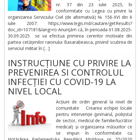
nr. 37 din 23 iulie 2025, în
conformitate cu Legea cu privire la
organizarea Serviciului Civil (de alternativă) № 156-XVI din 6
iulie 2007: https://www.legis.md/cautare/getResults?
doc_id=107181&lang=ro Anunţăm că, în perioada 01.08.2025-
30.09.2025 se va efectua primirea cererilor motivate din
partea cetăţenilor raionului Basarabeasca, рrivind scutirea de
serviciul militar în […]
INSTRUCȚIUNE CU PRIVIRE LA
PREVENIREA SI CONTROLUL
INFECȚIEI CU COVID-19 LA
NIVEL LOCAL
Acțiuni de ordin general la nivel de
comunitate Crearea echipei locale
pentru intervenție (primarul, polițistul
de sector, medicul de familie/lucrător
medical) și organizarea măsurilor ce
se impun în conformitate cu
Hotărârea Parlamentului Republicii Moldova nr. 55/2020