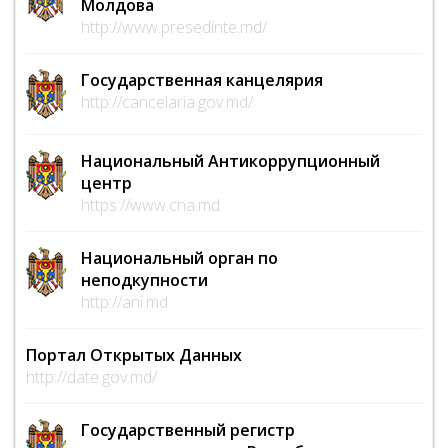
Молдова
http://www.presedinte.md/
Государственная канцелярия
http://cancelaria.gov.md/
Национальный Антикоррупционный
центр
https://www.cna.md
Национальный орган по
неподкупности
http://ani.md
Портал Открытых Данных
http://date.gov.md/
Государственный регистр