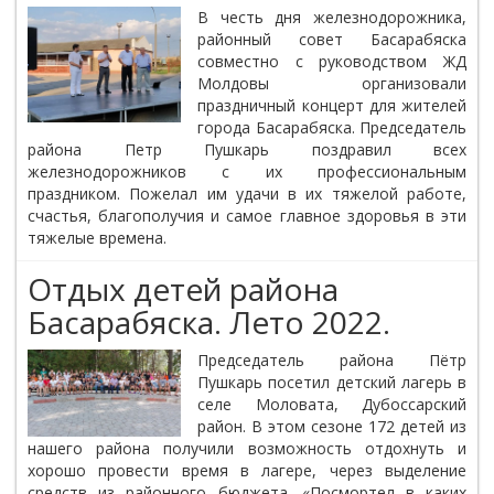
В честь дня железнодорожника,
районный совет Басарабяска
совместно с руководством ЖД
Молдовы организовали
праздничный концерт для жителей
города Басарабяска. Председатель
района Петр Пушкарь поздравил всех
железнодорожников с их профессиональным
праздником. Пожелал им удачи в их тяжелой работе,
счастья, благополучия и самое главное здоровья в эти
тяжелые времена.
Отдых детей района
Басарабяска. Лето 2022.
Председатель района Пётр
Пушкарь посетил детский лагерь в
селе Моловата, Дубоссарский
район. В этом сезоне 172 детей из
нашего района получили возможность отдохнуть и
хорошо провести время в лагере, через выделение
средств из районного бюджета. «Посмортел в каких