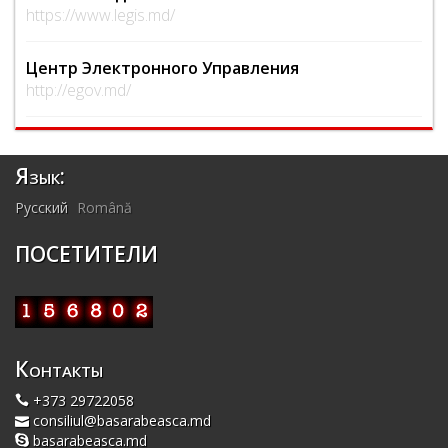
https://www.legis.md/
Центр Электронного Управления
http://egov.md/
Язык:
Русский
Română
ПОСЕТИТЕЛИ
Контакты
+373 29722058
consiliul@basarabeasca.md
basarabeasca.md