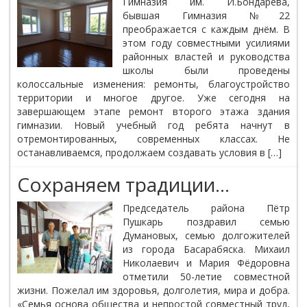
Гимназия им. И.Бондарева,
бывшая Гимназия №22
преображается с каждым днём. В
этом году совместными усилиями
районных властей и руководства
школы были проведены
колоссальные изменения: ремонты, благоустройство
территории и многое другое. Уже сегодня на
завершающем этапе ремонт второго этажа здания
гимназии. Новый учебный год ребята начнут в
отремонтированных, современных классах. Не
останавливаемся, продолжаем создавать условия в […]
Сохраняем традиции…
Председатель района Пётр
Пушкарь поздравил семью
Думановых, семью долгожителей
из города Басарабяска. Михаил
Николаевич и Мария Фёдоровна
отметили 50-летие совместной
жизни. Пожелал им здоровья, долголетия, мира и добра.
«Семья основа общества и непростой совместный труд,