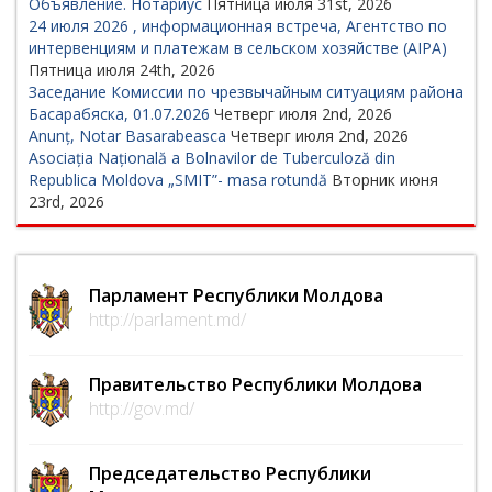
Объявление. Нотариус
Пятница июля 31st, 2026
24 июля 2026 , информационная встреча, Агентство по
интервенциям и платежам в сельском хозяйстве (AIPA)
Пятница июля 24th, 2026
Заседание Комиссии по чрезвычайным ситуациям района
Басарабяска, 01.07.2026
Четверг июля 2nd, 2026
Anunț, Notar Basarabeasca
Четверг июля 2nd, 2026
Asociația Națională a Bolnavilor de Tuberculoză din
Republica Moldova „SMIT”- masa rotundă
Вторник июня
23rd, 2026
Парламент Республики Молдова
http://parlament.md/
Правительство Республики Молдова
http://gov.md/
Председательство Республики