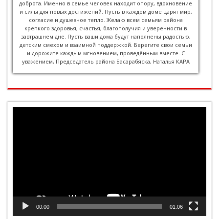
доброта. Именно в семье человек находит опору, вдохновение
и силы для новых достижений. Пусть в каждом доме царят мир,
согласие и душевное тепло. Желаю всем семьям района
крепкого здоровья, счастья, благополучия и уверенности в
завтрашнем дне. Пусть ваши дома будут наполнены радостью,
детским смехом и взаимной поддержкой. Берегите свои семьи
и дорожите каждым мгновением, проведённым вместе. С
уважением, Председатель района Басарабяска, Наталья КАРА
Видеоплеер
00:00
01:06