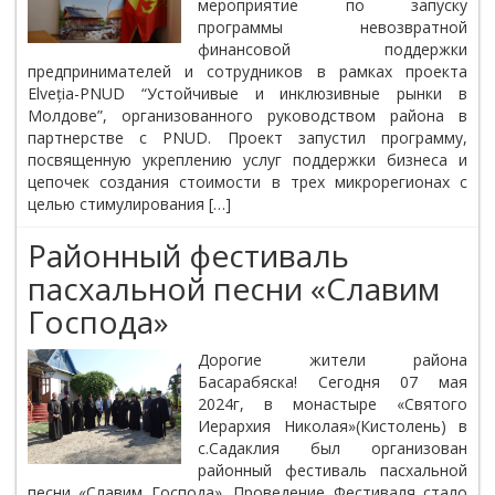
мероприятие по запуску
программы невозвратной
финансовой поддержки
предпринимателей и сотрудников в рамках проекта
Elveția-PNUD “Устойчивые и инклюзивные рынки в
Молдове”, организованного руководством района в
партнерстве с PNUD. Проект запустил программу,
посвященную укреплению услуг поддержки бизнеса и
цепочек создания стоимости в трех микрорегионах с
целью стимулирования […]
Районный фестиваль
пасхальной песни «Славим
Господа»
Дорогие жители района
Басарабяска! Сегодня 07 мая
2024г, в монастыре «Святого
Иерархия Николая»(Кистолень) в
с.Садаклия был организован
районный фестиваль пасхальной
песни «Славим Господа». Проведение Фестиваля стало