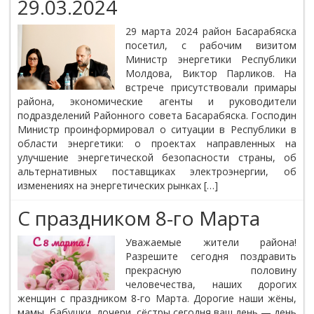
29.03.2024
29 марта 2024 район Басарабяска
посетил, с рабочим визитом
Министр энергетики Республики
Молдова, Виктор Парликов. На
встрече присутствовали примары
района, экономические агенты и руководители
подразделений Районного совета Басарабяска. Господин
Министр проинформировал о ситуации в Республики в
области энергетики: о проектах направленных на
улучшение энергетической безопасности страны, об
альтернативных поставщиках электроэнергии, об
изменениях на энергетических рынках […]
С праздником 8-го Марта
Уважаемые жители района!
Разрешите сегодня поздравить
прекрасную половину
человечества, наших дорогих
женщин с праздником 8-го Марта. Дорогие наши жёны,
мамы, бабушки, дочери, сёстры сегодня ваш день — день