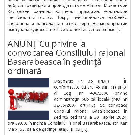
доброй традицией и проводится уже 9-й год. Монастырь
Кистолень радушно встречал прихожан, участников
фестиваля и гостей. Вокруг чувствовалась особенно
спокойная и благодатная атмосфера. На мероприятии
выступали художественные коллективы, вокальные […]
ANUNȚ Cu privire la
convocarea Consiliului raional
Basarabeasca în şedinţă
ordinară
Dispoziţie nr. 35 (PDF) În
conformitate cu art. 45 alin. (1) şi (3)
al Legii nr. 436/2006 privind
administraţia publică locală (MO nr.
32-35/2007 art.116), Se convoacă
Consiliul raional Basarabeasca în
şedinţă ordinară la 30 aprilie 2024,
ora 09.00, în incinta Consiliului raional Basarabeasca, str. Karl
Marx, 55, sala de şedinţe, etajul II, cu […]