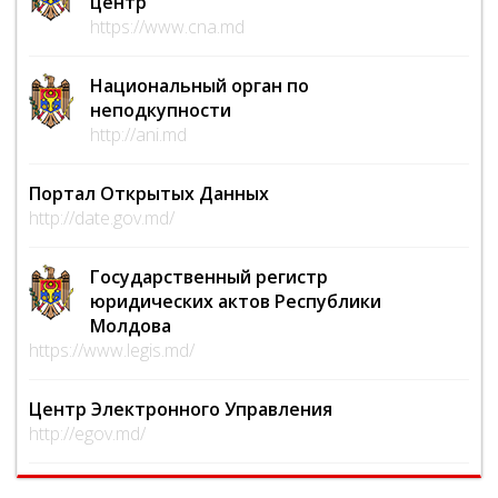
центр
https://www.cna.md
Национальный орган по
неподкупности
http://ani.md
Портал Открытых Данных
http://date.gov.md/
Государственный регистр
юридических актов Республики
Молдова
https://www.legis.md/
Центр Электронного Управления
http://egov.md/