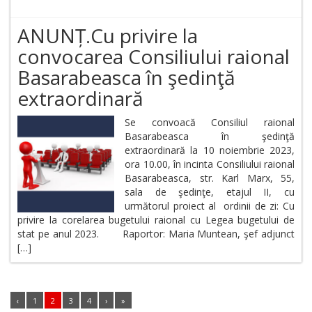
ANUNȚ.Cu privire la
convocarea Consiliului raional
Basarabeasca în şedinţă
extraordinară
Se convoacă Consiliul raional
Basarabeasca în şedinţă
extraordinară la 10 noiembrie 2023,
ora 10.00, în incinta Consiliului raional
Basarabeasca, str. Karl Marx, 55,
sala de şedinţe, etajul II, cu
următorul proiect al ordinii de zi: Cu
privire la corelarea bugetului raional cu Legea bugetului de
stat pe anul 2023. Raportor: Maria Muntean, şef adjunct
[…]
‹
1
2
3
4
›
»