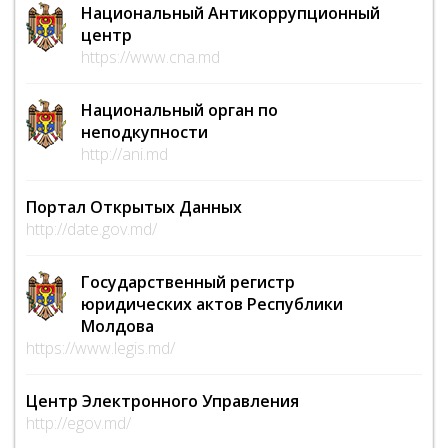
Национальный Антикоррупционный
центр
https://www.cna.md
Национальный орган по
неподкупности
http://ani.md
Портал Открытых Данных
http://date.gov.md/
Государственный регистр
юридических актов Республики
Молдова
https://www.legis.md/
Центр Электронного Управления
http://egov.md/