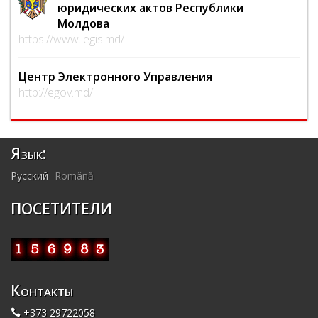
юридических актов Республики
Молдова
https://www.legis.md/
Центр Электронного Управления
http://egov.md/
Язык:
Русский
Română
ПОСЕТИТЕЛИ
Контакты
+373 29722058