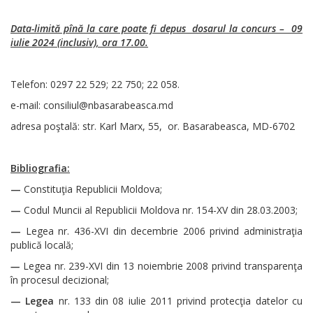
Data-limită pînă la care poate fi depus dosarul la concurs – 09
iulie 2024 (inclusiv), ora 17.00.
Telefon: 0297 22 529; 22 750; 22 058.
e-mail: consiliul@nbasarabeasca.md
adresa poştală: str. Karl Marx, 55, or. Basarabeasca, MD-6702
Bibliografia:
—
Constituţia Republicii Moldova;
—
Codul Muncii al Republicii Moldova nr. 154-XV din 28.03.2003;
—
Legea nr. 436-XVI din decembrie 2006 privind administraţia
publică locală;
—
Legea nr. 239-XVI din 13 noiembrie 2008 privind transparenţa
în procesul decizional;
—
Legea
nr. 133 din 08 iulie 2011 privind protecţia datelor cu