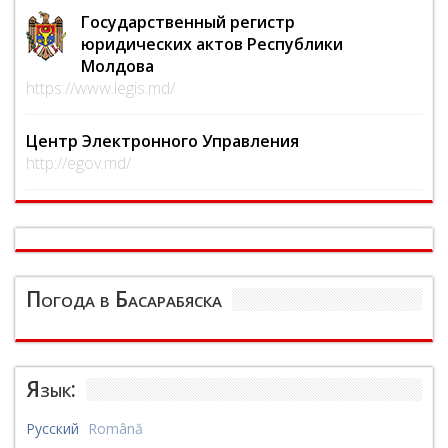
Государственный регистр
юридических актов Республики
Молдова
https://www.legis.md/
Центр Электронного Управления
http://egov.md/
Погода в Басарабяска
Язык:
Русский
Română