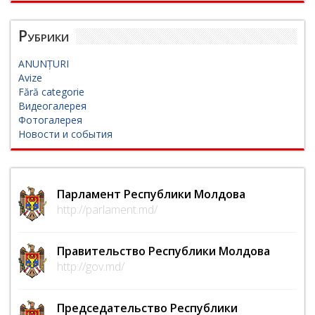
Рубрики
ANUNȚURI
Avize
Fără categorie
Видеогалерея
Фотогалерея
Новости и события
Парламент Республики Молдова
http://parlament.md/
Правительство Республики Молдова
http://gov.md/
Председательство Республики