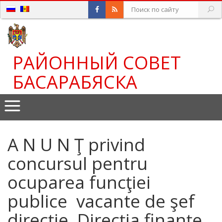
РАЙОННЫЙ СОВЕТ
БАСАРАБЯСКА
A N U N Ţ privind
concursul pentru
ocuparea funcţiei
publice vacante de şef
direcţie, Direcţia finanţe