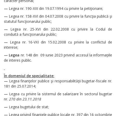
caracter personal;
—
Legea nr. 190-XIII din 19.07.1994 cu privire la petiţionare;
—
Legea nr. 158-XVI din 04.07.2008 cu privire la funcţia publică şi
statutul funcţionarului public;
—
Legea nr. 25-XVI din 22.02.2008 cu privire la Codul de
conduită a funcţionarului public;
—
Legea nr. 16-VXI din 15.02.2008 cu privire la conflictul de
interese;
—
Legea
nr. 148 din 09 iunie 2023 privind accesul la informaţiile
de interes public.
În domeniul de specialitate
:
—
Legea finanţelor publice şi responsabilităţii bugetar-fiscale nr.
181 din 25.07.2014;
—
Legea cu privire la sistemul de salarizare în sectorul bugetar
nr.
270 din 23.11.2018
—
Legea bugetului de stat;
—
Legea privind finanţele publice locale nr. 397 din 16 octombrie