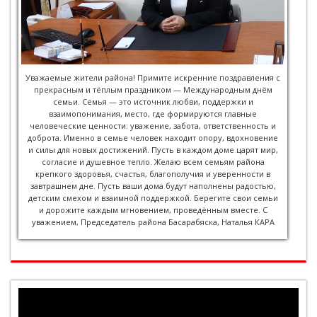
Уважаемые жители района! Примите искренние поздравления с
прекрасным и тёплым праздником — Международным днём
семьи. Семья — это источник любви, поддержки и
взаимопонимания, место, где формируются главные
человеческие ценности: уважение, забота, ответственность и
доброта. Именно в семье человек находит опору, вдохновение
и силы для новых достижений. Пусть в каждом доме царят мир,
согласие и душевное тепло. Желаю всем семьям района
крепкого здоровья, счастья, благополучия и уверенности в
завтрашнем дне. Пусть ваши дома будут наполнены радостью,
детским смехом и взаимной поддержкой. Берегите свои семьи
и дорожите каждым мгновением, проведённым вместе. С
уважением, Председатель района Басарабяска, Наталья КАРА
Видеоплеер