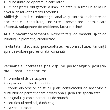
cunoştinţe de operare la calculator;
cunoaşterea obligatorie a limbii de stat, şi a limbii ruse la un
nivel avansat (cititul/scrisul/vorbitul.
Abilităţi:
Lucrul cu informaţia, analiză şi sinteză, elaborare de
documente, consultare, instruire, prezentare, comunicare
eficientă, soluţionare de probleme, lucru în echipă.
Atitudini/comportamente:
Respect faţă de oameni, spirit de
iniţiativă, diplomaţie, creativitate,
flexibilitate, disciplină, punctualitate, responsabilitate, tendinţă
spre dezvoltare profesională continuă.
Persoanele interesate pot depune personal/prin poştă/e-
mail Dosarul de concurs:
formularul de participare
copia buletinului de identitate
copiile diplomelor de studii şi ale certificatelor de absolvire a
cursurilor de perfecţionare profesională şi/sau de specialitate;
originalul şi copia carnetului de muncă;
certificatul medical, după caz;
cazierul judiciar.