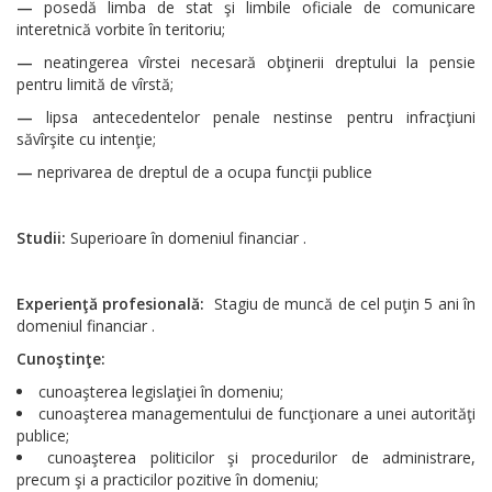
—
posedă limba de stat şi limbile oficiale de comunicare
interetnică vorbite în teritoriu;
—
neatingerea vîrstei necesară obţinerii dreptului la pensie
pentru limită de vîrstă;
—
lipsa antecedentelor penale nestinse pentru infracţiuni
săvîrşite cu intenţie;
—
neprivarea de dreptul de a ocupa funcţii publice
Studii:
Superioare în domeniul financiar .
Experienţă profesională:
Stagiu de muncă de cel puţin 5 ani în
domeniul financiar .
Cunoştinţe:
cunoaşterea legislaţiei în domeniu;
cunoaşterea managementului de funcţionare a unei autorităţi
publice;
cunoaşterea politicilor şi procedurilor de administrare,
precum şi a practicilor pozitive în domeniu;