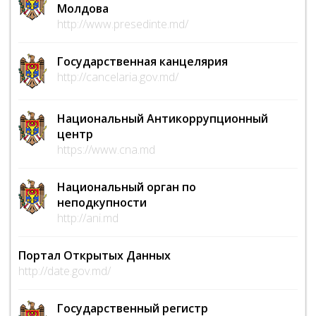
Молдова
http://www.presedinte.md/
Государственная канцелярия
http://cancelaria.gov.md/
Национальный Антикоррупционный
центр
https://www.cna.md
Национальный орган по
неподкупности
http://ani.md
Портал Открытых Данных
http://date.gov.md/
Государственный регистр