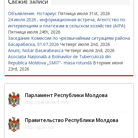
Свежие записи
Объявление. Нотариус
Пятница июля 31st, 2026
24 июля 2026 , информационная встреча, Агентство по
интервенциям и платежам в сельском хозяйстве (AIPA)
Пятница июля 24th, 2026
Заседание Комиссии по чрезвычайным ситуациям района
Басарабяска, 01.07.2026
Четверг июля 2nd, 2026
Anunț, Notar Basarabeasca
Четверг июля 2nd, 2026
Asociația Națională a Bolnavilor de Tuberculoză din
Republica Moldova „SMIT”- masa rotundă
Вторник июня
23rd, 2026
Парламент Республики Молдова
http://parlament.md/
Правительство Республики Молдова
http://gov.md/