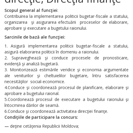
Scopul general al funcţiei
:
Contribuirea la implementarea politicii bugetar-fiscale a statului,
organizarea şi asigurarea efectuării proceselor de elaborare,
aprobare şi executare a bugetului raionului.
Sarcinile de bază ale funcţiei:
Asigură implementarea politicii bugetar-fiscale a statului,
asigură elaborarea politicii în domeniu a raionului.
2. Supraveghează şi conduce procesele de pronosticare,
evidenţă şi analiză bugetară.
3. Monitorizează estimările veridice şi economia argumentate
ale veniturilor şi cheltuielilor bugetare, întru satisfacerea
necesităţilor social-economice.
4.Conduce şi coordonează procesul de planificare, elaborare şi
aprobare a bugetului raional.
5.Coordonează procesul de executare a bugetului raionului şi
întocmirea dărilor de seamă.
6.Conduce şi coordonează activitatea direcţiei finanţe.
Condiţiile de participare la concurs
:
—
deţine cetăţenia Republicii Moldova;