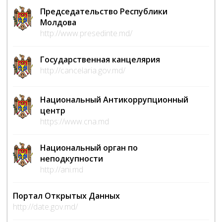
Председательство Республики
Молдова
http://www.presedinte.md/
Государственная канцелярия
http://cancelaria.gov.md/
Национальный Антикоррупционный
центр
https://www.cna.md
Национальный орган по
неподкупности
http://ani.md
Портал Открытых Данных
http://date.gov.md/