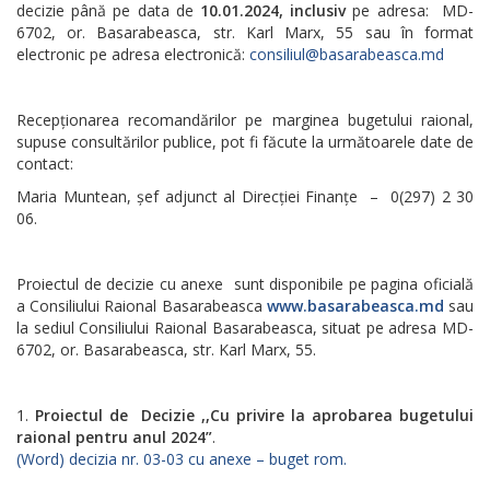
decizie până pe data de
10.01.2024, inclusiv
pe adresa: MD-
6702, or. Basarabeasca, str. Karl Marx, 55 sau în format
electronic pe adresa electronică:
consiliul@basarabeasca.md
Recepționarea recomandărilor pe marginea bugetului raional,
supuse consultărilor publice, pot fi făcute la următoarele date de
contact:
Maria Muntean, șef adjunct al Direcției Finanțe – 0(297) 2 30
06.
Proiectul de decizie cu anexe sunt disponibile pe pagina oficială
a Consiliului Raional Basarabeasca
www.basarabeasca.md
sau
la sediul Consiliului Raional Basarabeasca, situat pe adresa MD-
6702, or. Basarabeasca, str. Karl Marx, 55.
Proiectul de Decizie ,,Cu privire la aprobarea bugetului
raional pentru anul 2024”
.
(Word) decizia nr. 03-03 cu anexe – buget rom.