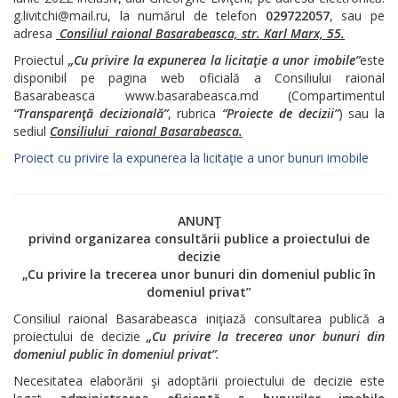
g.livitchi@mail.ru, la numărul de telefon
029722057
, sau pe
adresa
Consiliul raional Basarabeasca, str. Karl Marx, 55.
Proiectul
„
Cu privire la expunerea la licitaţie a unor imobile
”
este
disponibil pe pagina web oficială a Consiliului raional
Basarabeasca www.basarabeasca.md (Compartimentul
“Transparenţă decizională”
, rubrica
“Proiecte de decizii”
) sau la
sediul
Consiliului raional Basarabeasca.
Proiect cu privire la expunerea la licitaţie a unor bunuri imobile
ANUNŢ
privind organizarea consultării publice a proiectului de
decizie
„
Cu privire la trecerea unor bunuri din domeniul public în
domeniul privat
”
Consiliul raional Basarabeasca iniţiază consultarea publică a
proiectului de decizie
„
Cu privire la trecerea unor bunuri din
domeniul public în domeniul privat
”
.
Necesitatea elaborării şi adoptării proiectului de decizie este