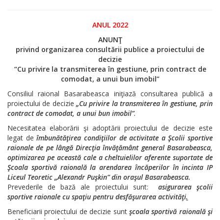
ANUL 2022
ANUNŢ
privind organizarea consultării publice a proiectului de
decizie
“C
u privire la transmiterea în gestiune, prin contract de
comodat, a unui bun imobil”
Consiliul raional Basarabeasca iniţiază consultarea publică a
proiectului de decizie
„
C
u privire la transmiterea în gestiune, prin
contract de comodat, a unui bun imobil”
.
Necesitatea elaborării şi adoptării proiectului de decizie este
legat de
îmbunătăţirea condiţiilor de activitate a Şcolii sportive
raionale de pe lângă Direcţia învăţământ general Basarabeasca,
optimizarea pe această cale a cheltuielilor aferente suportate de
Şcoala sportivă raională la arendarea încăperilor în incinta IP
Liceul Teoretic „Alexandr Puşkin” din oraşul Basarabeasca
.
Prevederile de bază ale proiectului sunt:
asigurarea şcolii
sportive raionale cu spaţiu pentru desfăşurarea activităţi
.
Beneficiarii proiectului de decizie sunt
şcoala sportivă raională şi