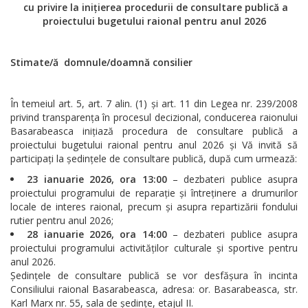
cu privire la inițierea procedurii de consultare publică a
proiectului bugetului raional pentru anul 2026
Stimate/
ă
domnule/doamnă consilier
În temeiul art. 5, art. 7 alin. (1) și art. 11 din Legea nr. 239/2008
privind transparența în procesul decizional, conducerea raionului
Basarabeasca inițiază procedura de consultare publică a
proiectului bugetului raional pentru anul 2026 și Vă invită să
participați la ședințele de consultare publică, după cum urmează:
23 ianuarie 2026, ora 13:00
– dezbateri publice asupra
proiectului programului de reparație și întreținere a drumurilor
locale de interes raional, precum și asupra repartizării fondului
rutier pentru anul 2026;
28 ianuarie 2026, ora 14:00
– dezbateri publice asupra
proiectului programului activităților culturale și sportive pentru
anul 2026.
Ședințele de consultare publică se vor desfășura în incinta
Consiliului raional Basarabeasca, adresa: or. Basarabeasca, str.
Karl Marx nr. 55, sala de ședințe, etajul II.