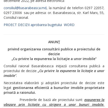
decembrie 2022, pe adresa electronică:
consiliul@basarabeasca.md
, la numărul de telefon 0297 22057,
0297 23006 sau pe adresa: or. Basarabeasca, str. Karl Marx, 55,
Consiliul raional.
PROECT DECIZII aprobarea bugetului WORD
ANUNŢ
privind organizarea consultării publice a proiectului de
decizie
„
Cu privire la expunerea la licitaţie a unor imobile
”
Consiliul raional Basarabeasca iniţiază consultarea publică a
proiectului de decizie
„
Cu privire la expunerea la licitaţie a unor
imobile
”
.
Necesitatea elaborării şi adoptării proiectului de decizie este
legat
gestionarea eficientă a bunurilor imobile proprietate
privată a raionului.
Prevederile de bază ale proiectului sunt:
expunerea la
vânzare prin licitaţie cu strigare a unor bunuri imobile,