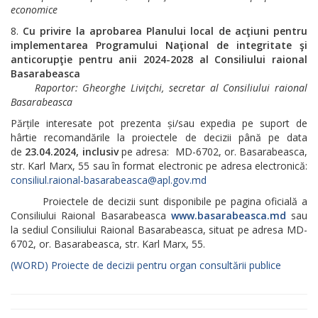
economice
Cu privire la aprobarea Planului local de acţiuni pentru
implementarea Programului Naţional de integritate şi
anticorupţie pentru anii 2024-2028 al Consiliului raional
Basarabeasca
Raportor
: Gheorghe Liviţchi, secretar al
Consiliului raional
Basarabeasca
Părțile interesate pot prezenta și/sau expedia pe suport de
hârtie recomandările la proiectele de decizii până pe data
de
23.04.2024, inclusiv
pe adresa: MD-6702, or. Basarabeasca,
str. Karl Marx, 55 sau în format electronic pe adresa electronică:
consiliul.raional-basarabeasca@apl.gov.md
Proiectele de decizii sunt disponibile pe pagina oficială a
Consiliului Raional Basarabeasca
www.basarabeasca.md
sau
la sediul Consiliului Raional Basarabeasca, situat pe adresa MD-
6702, or. Basarabeasca, str. Karl Marx, 55.
(WORD) Proiecte de decizii pentru organ consultării publice