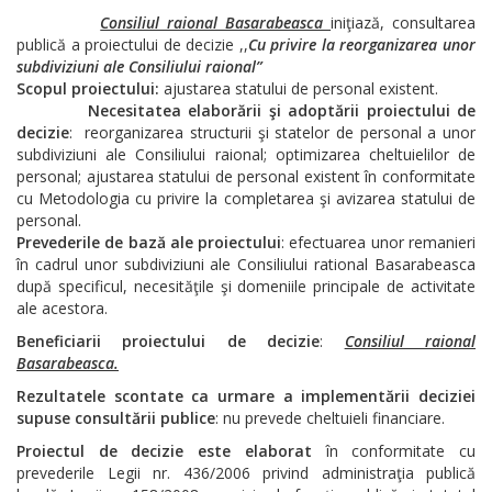
Consiliul raional Basarabeasca
iniţiază, consultarea
publică a proiectului de decizie ,,
Cu privire la reorganizarea unor
subdiviziuni ale Consiliului raional”
Scopul proiectului:
ajustarea statului de personal existent.
Necesitatea elaborării şi adoptării proiectului de
decizie
: reorganizarea structurii şi statelor de personal a unor
subdiviziuni ale Consiliului raional; optimizarea cheltuielilor de
personal; ajustarea statului de personal existent în conformitate
cu Metodologia cu privire la completarea şi avizarea statului de
personal.
Prevederile de bază ale proiectului
: efectuarea unor remanieri
în cadrul unor subdiviziuni ale Consiliului rational Basarabeasca
după specificul, necesităţile şi domeniile principale de activitate
ale acestora.
Beneficiarii proiectului de decizie
:
Consiliul raional
Basarabeasca.
Rezultatele scontate ca urmare a implementării deciziei
supuse consultării publice
: nu prevede cheltuieli financiare.
Proiectul de decizie este elaborat
în conformitate cu
prevederile Legii nr. 436/2006 privind administraţia publică