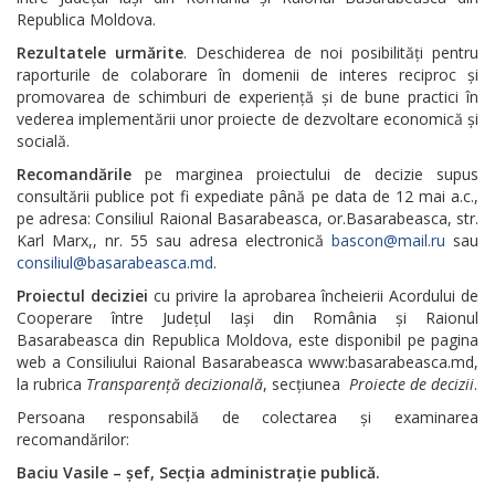
Republica Moldova.
Rezultatele urmărite
. Deschiderea de noi posibilități pentru
raporturile de colaborare în domenii de interes reciproc și
promovarea de schimburi de experiență și de bune practici în
vederea implementării unor proiecte de dezvoltare economică și
socială.
Recomandările
pe marginea proiectului de decizie supus
consultării publice pot fi expediate până pe data de 12 mai a.c.,
pe adresa: Consiliul Raional Basarabeasca, or.Basarabeasca, str.
Karl Marx,, nr. 55 sau adresa electronică
bascon@mail.ru
sau
consiliul@basarabeasca.md
.
Proiectul deciziei
cu privire la aprobarea încheierii Acordului de
Cooperare între Județul Iași din România și Raionul
Basarabeasca din Republica Moldova, este disponibil pe pagina
web a Consiliului Raional Basarabeasca www:basarabeasca.md,
la rubrica
Transparență decizională
, secțiunea
Proiecte de decizii
.
Persoana responsabilă de colectarea și examinarea
recomandărilor:
Baciu Vasile – șef, Secția administrație publică.