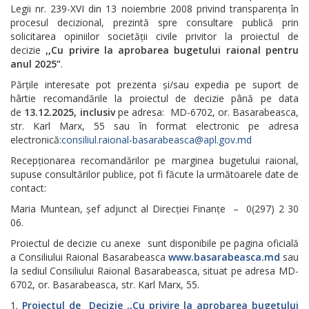
Legii nr. 239-XVI din 13 noiembrie 2008 privind transparența în
procesul decizional, prezintă spre consultare publică prin
solicitarea opiniilor societății civile privitor la proiectul de
decizie
,,Cu privire la aprobarea bugetului raional pentru
anul 2025”
.
Părțile interesate pot prezenta și/sau expedia pe suport de
hârtie recomandările la proiectul de decizie până pe data
de
13.12.2025, inclusiv
pe adresa: MD-6702, or. Basarabeasca,
str. Karl Marx, 55 sau în format electronic pe adresa
electronică:
consiliul.raional-basarabeasca@apl.gov.md
Recepționarea recomandărilor pe marginea bugetului raional,
supuse consultărilor publice, pot fi făcute la următoarele date de
contact:
Maria Muntean, șef adjunct al Direcției Finanțe – 0(297) 2 30
06.
Proiectul de decizie cu anexe sunt disponibile pe pagina oficială
a Consiliului Raional Basarabeasca
www.basarabeasca.md
sau
la sediul Consiliului Raional Basarabeasca, situat pe adresa MD-
6702, or. Basarabeasca, str. Karl Marx, 55.
Proiectul de Decizie ,,Cu privire la aprobarea bugetului