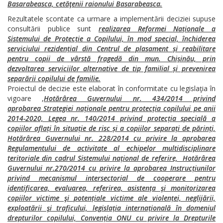
Basarabeasca, cetăţenii raionului Basarabeasca.
Rezultatele scontate ca urmare a implementării deciziei supuse
consultării publice sunt
realizarea Reformei Naționale a
Sistemului de Protecție a Copilului, în mod special, închiderea
serviciului rezidențial din Centrul de plasament și reabilitare
pentru copii de vârstă fragedă din mun. Chișinău, prin
dezvoltarea serviciilor alternative de tip familial și prevenirea
separării copilului de familie.
Proiectul de decizie este elaborat în conformitate cu legislaţia în
vigoare ,
Hotărârea Guvernului nr. 434/2014 privind
aprobarea Strategiei naționale pentru protecția copilului pe anii
2014-2020, Legea nr. 140/2014 privind protecția specială a
copiilor aflați în situație de risc și a copiilor separați de părinți,
Hotărârea Guvernului nr. 228/2014 cu privire la aprobarea
Regulamentului de activitate al echipelor multidisciplinare
teritoriale din cadrul Sistemului național de referire, Hotărârea
Guvernului nr.270/2014 cu privire la aprobarea Instrucțiunilor
privind mecanismul intersectorial de cooperare pentru
identificarea, evaluarea, referirea, asistența şi monitorizarea
copiilor victime şi potențiale victime ale violenței, neglijării,
exploatării şi traficului, legislația internațională în domeniul
drepturilor copilului, Convenția ONU cu privire la Drepturile