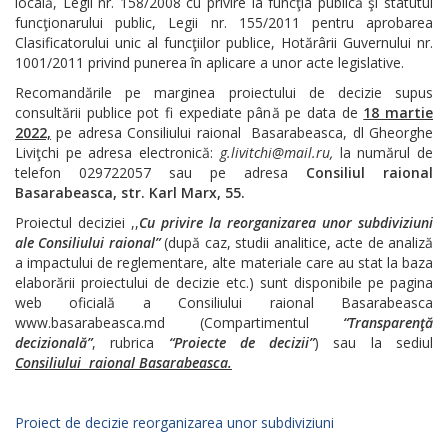
locală, Legii nr. 158/2008 cu privire la funcţia publică şi statutul
funcţionarului public, Legii nr. 155/2011 pentru aprobarea
Clasificatorului unic al funcţiilor publice, Hotărârii Guvernului nr.
1001/2011 privind punerea în aplicare a unor acte legislative.
Recomandările pe marginea proiectului de decizie supus
consultării publice pot fi expediate până pe data de
18 martie
2022,
pe adresa
Consiliului raional Basarabeasca, dl Gheorghe
Liviţchi pe adresa electronică:
g.livitchi@mail.ru,
la numărul de
telefon 029722057 sau pe adresa
Consiliul raional
Basarabeasca, str. Karl Marx, 55.
Proiectul deciziei ,,
Cu privire la reorganizarea unor subdiviziuni
ale Consiliului raional”
(după caz, studii analitice, acte de analiză
a impactului de reglementare, alte materiale care au stat la baza
elaborării proiectului de decizie etc.) sunt disponibile pe pagina
web oficială a Consiliului raional Basarabeasca
www.basarabeasca.md (Compartimentul
“Transparenţă
decizională”
, rubrica
“Proiecte de decizii”
) sau la sediul
Consiliului raional Basarabeasca.
Proiect de decizie reorganizarea unor subdiviziuni