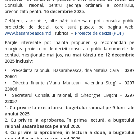
Consiliului raional, pentru şedinţa ordinară a consiliului,
preconizată pentru
16 decembrie 2025.
Cetăţenii, asociaţiile, alte părţi interesate pot consulta public
proiectele de decizii, care sunt plasate pe pagina web:
www.basarabeasca.md
, rubrica –
Proiecte de decizii (PDF)
Părţile interesate pot înainta propuneri şi recomandări pe
marginea proiectelor de decizii consultate public la numerele de
contact menţionate mai jos,
nu mai târziu de 12 decembrie
2025 inclusiv:
Președinta raionului Basarabeasca, dna Natalia Cara
– 0297
20601
Direcția finanțe (Maria Muntean, Valentina Stog)
– 0297
23006
Secretarul Consiliului raional, dl Gheorghe Livițchi
– 0297
22057
Cu privire la executarea bugetului raional pe 9 luni ale
anului 2025.
Cu privire la aprobarea, în prima lectură, a bugetului
raional Basarabeasca pe anul 2026.
Cu privire la aprobarea, în lectura a doua, a bugetului
raional Basarabeasca pe anul 2026.