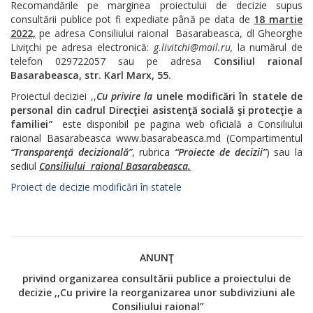
Recomandările pe marginea proiectului de decizie supus
consultării publice pot fi expediate până pe data de
18 martie
2022,
pe adresa
Consiliului raional Basarabeasca, dl Gheorghe
Liviţchi pe adresa electronică:
g.livitchi@mail.ru,
la numărul de
telefon 029722057 sau pe adresa
Consiliul raional
Basarabeasca, str. Karl Marx, 55.
Proiectul deciziei ,,
Cu privire la
unele modificări în statele de
personal din cadrul Direcţiei asistenţă socială şi protecţie a
familiei
”
este disponibil pe pagina web oficială a Consiliului
raional Basarabeasca www.basarabeasca.md (Compartimentul
“Transparenţă decizională”
, rubrica
“Proiecte de decizii”
) sau la
sediul
Consiliului raional Basarabeasca.
Proiect de decizie modificări în statele
ANUNŢ
privind organizarea consultării publice a proiectului de
decizie ,,Cu privire la reorganizarea unor subdiviziuni ale
Consiliului raional”