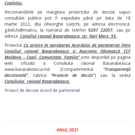
Copilului.
Recomandările pe marginea proiectului de decizie supus
consultării publice pot fi expediate până pe data de 18
martie 2022, dlui Gheorghe Liviţchi, pe adresa electronică:
g.livitchi@mail.ru, la numărul de telefon
0297 22057
, sau pe
adresa
Consiliul raional Basarabeasca, str. Karl Marx, 55.
Proiectul
Cu privire la aprobarea Acordului de parteneriat între
Consiliul raional Basarabeasca și Asociația Obștească CCF
Moldova – Copil, Comunitate, Familie”
este disponibil pe pagina
web oficială a Consiliului raional Basarabeasca
www.basarabeasca.md (Compartimentul
“Transparenţă
decizională”
, rubrica
“Proiecte de decizii”
) sau la sediul
Consiliului raional Basarabeasca.
Proiect de decizie Acord de parteneriat
ANUL 2021