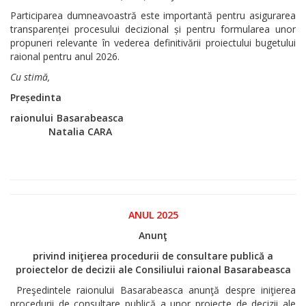
Participarea dumneavoastră este importantă pentru asigurarea
transparenței procesului decizional și pentru formularea unor
propuneri relevante în vederea definitivării proiectului bugetului
raional pentru anul 2026.
Cu stimă,
Președinta
raionului Basarabeasca
Natalia CARA
ANUL 2025
Anunţ
privind iniţierea procedurii de consultare publică a
proiectelor de decizii
ale Consiliului raional Basarabeasca
Preşedintele raionului Basarabeasca anunţă despre iniţierea
procedurii de consultare publică a unor proiecte de decizii ale