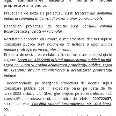
legat
administrarea eficientă a bunurilor imobile
proprietate a raionului.
Prevederile de bază ale proiectului sunt:
trecerea din domeniul
public al raionului în domeniul privat a unor bunuri imobile.
Beneficiarii proiectului de decizie sunt
Consiliul raional
Basarabeasca şi cetăţenii raionului.
Rezultatele scontate ca urmare a implementării deciziei supuse
consultării publice sunt
expunerea la licitaţie a unor bunuri
imobile şi atragerea investiţiilor în raion.
Proiectul de decizie este elaborat în conformitate cu legislaţia în
vigoare
Legea nr. 436/2006 privind administraţia publică locală,
Legea nr. 29/2018 privind delimitarea proprietăţii publice, Legea
nr. 121/2007 privind administrarea şi deetatizarea proprietăţii
publice.
Recomandările pe marginea proiectului de decizie supus
consultării publice pot fi expediate până pe data de 06
iunie 2022 inclusiv, dlui Gheorghe Liviţchi, pe adresa electronică:
consiliul@basarabeasca.md, la numărul de telefon
029722057
,
sau pe adresa
Consiliul raional Basarabeasca, str. Karl Marx,
55.