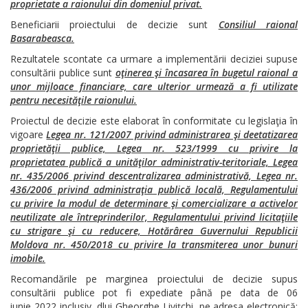
proprietate a raionului din domeniul privat.
Beneficiarii proiectului de decizie sunt
Consiliul raional
Basarabeasca.
Rezultatele scontate ca urmare a implementării deciziei supuse
consultării publice sunt
oţinerea şi încasarea în bugetul raional a
unor mijloace financiare, care ulterior urmează a fi utilizate
pentru necesităţile raionului.
Proiectul de decizie este elaborat în conformitate cu legislaţia în
vigoare
Legea nr. 121/2007 privind administrarea şi deetatizarea
proprietăţii publice, Legea nr. 523/1999 cu privire la
proprietatea publică a unităţilor administrativ-teritoriale, Legea
nr. 435/2006 privind descentralizarea administrativă, Legea nr.
436/2006 privind administraţia publică locală, Regulamentului
cu privire la modul de determinare şi comercializare a activelor
neutilizate ale întreprinderilor, Regulamentului privind licitaţiile
cu strigare şi cu reducere, Hotărârea Guvernului Republicii
Moldova nr. 450/2018 cu privire la transmiterea unor bunuri
imobile.
Recomandările pe marginea proiectului de decizie supus
consultării publice pot fi expediate până pe data de 06
iunie 2022 inclusiv, dlui Gheorghe Liviţchi, pe adresa electronică: