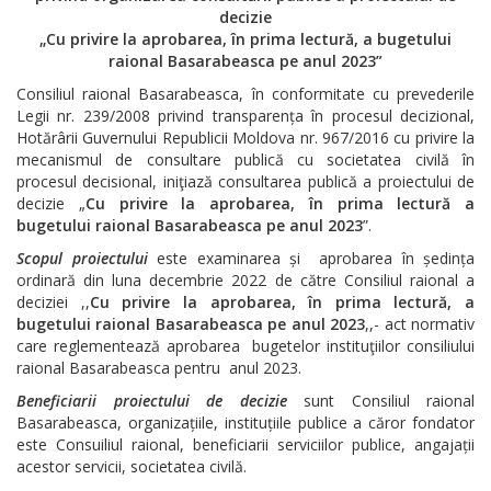
decizie
„Cu privire la aprobarea, în prima lectură, a bugetului
raional Basarabeasca pe anul 2023”
Consiliul raional Basarabeasca, în conformitate cu prevederile
Legii nr. 239/2008 privind transparența în procesul decizional,
Hotărârii Guvernului Republicii Moldova nr. 967/2016 cu privire la
mecanismul de consultare publică cu societatea civilă în
procesul decisional, iniţiază consultarea publică a proiectului de
decizie „
Cu privire la aprobarea, în prima lectură a
bugetului raional Basarabeasca pe anul 2023
”.
Scopul proiectului
este examinarea și aprobarea în ședința
ordinară din luna decembrie 2022 de către Consiliul raional a
deciziei ,,
Cu privire la aprobarea, în prima lectură, a
bugetului raional Basarabeasca pe anul 2023
,,- act normativ
care reglementează aprobarea bugetelor instituţiilor consiliului
raional Basarabeasca pentru anul 2023.
Beneficiarii proiectului de decizie
sunt Consiliul raional
Basarabeasca, organizațiile, instituțiile publice a căror fondator
este Consuiliul raional, beneficiarii serviciilor publice, angajații
acestor servicii, societatea civilă.