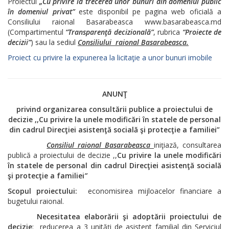
Proiectul
„
Cu privire la trecerea unor bunuri din domeniul public
în domeniul privat
”
este disponibil pe pagina web oficială a
Consiliului raional Basarabeasca www.basarabeasca.md
(Compartimentul
“Transparenţă decizională”
, rubrica
“Proiecte de
decizii”
) sau la sediul
Consiliului raional Basarabeasca.
Proiect cu privire la expunerea la licitaţie a unor bunuri imobile
ANUNŢ
privind organizarea consultării publice a proiectului de
decizie ,,Cu privire la unele modificări în statele de personal
din cadrul Direcţiei asistenţă socială şi protecţie a familiei”
Consiliul raional Basarabeasca
iniţiază, consultarea
publică a proiectului de decizie ,,
Cu privire la
unele modificări
în statele de personal din cadrul Direcţiei asistenţă socială
şi protecţie a familiei
”
Scopul proiectului:
economisirea mijloacelor financiare a
bugetului raional.
Necesitatea elaborării şi adoptării proiectului de
decizie
: reducerea a 3 unităţi de asistent familial din Serviciul