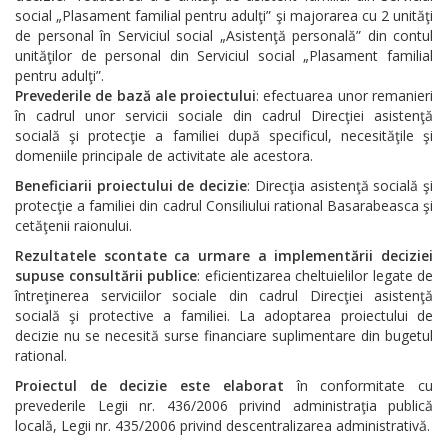
social „Plasament familial pentru adulţi” şi majorarea cu 2 unităţi
de personal în Serviciul social „Asistenţă personală” din contul
unităţilor de personal din Serviciul social „Plasament familial
pentru adulţi”.
Prevederile de bază ale proiectului
: efectuarea unor remanieri
în cadrul unor servicii sociale din cadrul Direcţiei asistenţă
socială şi protecţie a familiei după specificul, necesităţile şi
domeniile principale de activitate ale acestora.
Beneficiarii proiectului de decizie
: Direcţia asistenţă socială şi
protecţie a familiei din cadrul Consiliului rational Basarabeasca şi
cetăţenii raionului.
Rezultatele scontate ca urmare a implementării deciziei
supuse consultării publice
: eficientizarea cheltuielilor legate de
întreţinerea serviciilor sociale din cadrul Direcţiei asistenţă
socială şi protective a familiei. La adoptarea proiectului de
decizie nu se necesită surse financiare suplimentare din bugetul
rational.
Proiectul de decizie este elaborat
în conformitate cu
prevederile Legii nr. 436/2006 privind administraţia publică
locală, Legii nr. 435/2006 privind descentralizarea administrativă.