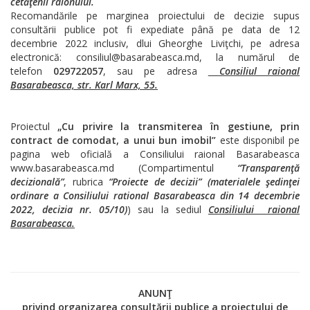
cetăţenii raionului.
Recomandările pe marginea proiectului de decizie supus
consultării publice pot fi expediate până pe data de 12
decembrie 2022 inclusiv, dlui Gheorghe Liviţchi, pe adresa
electronică: consiliul@basarabeasca.md, la numărul de
telefon
029722057
, sau pe adresa
Consiliul raional
Basarabeasca, str. Karl Marx, 55.
Proiectul
„
C
u privire la transmiterea în gestiune, prin
contract de comodat, a unui bun imobil”
este disponibil pe
pagina web oficială a Consiliului raional Basarabeasca
www.basarabeasca.md (Compartimentul
“Transparenţă
decizională”
, rubrica
“Proiecte de decizii” (materialele şedinţei
ordinare a Consiliului rational Basarabeasca din 14 decembrie
2022, decizia nr. 05/10)
) sau la sediul
Consiliului raional
Basarabeasca.
ANUNŢ
privind organizarea consultării publice a proiectului de