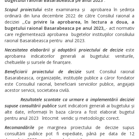
bugetului raional Basarabeasca pe anul 2023
”.
Scopul proiectului
este examinarea și aprobarea în ședința
ordinară din luna decembrie 2022 de către Consiliul raional a
deciziei ,,
Cu privire la aprobarea, în lectura a doua, a
bugetului raional Basarabeasca pe anul 2023
,,- act normativ
care reglementează aprobarea bugetelor instituţiilor consiliului
raional Basarabeasca pentru anul 2023.
Necesitatea elaborării şi adoptării proiectului de decizie
este
aprobarea indicatorilor generali ai bugetului: veniturile,
cheltuielile și sursele de finanțare.
Beneficiarii proiectului de decizie
sunt Consiliul raional
Basarabeasca, organizațiile, instituțiile publice a căror fondator
este Consuiliul raional, beneficiarii serviciilor publice, angajații
acestor servicii, societatea civilă.
Rezultatele scontate ca urmare a implementării deciziei
supuse consultării publice
sunt indicatorii generali ai bugetului și
alte date, informații în baza cărora a fost elaborat bugetul
pentru anul 2023 întocmit veridic și metodologic corect.
Recomandările
pe marginea proiectului de decizie supus
consultării publice pot fi expediate, până pe data de 12