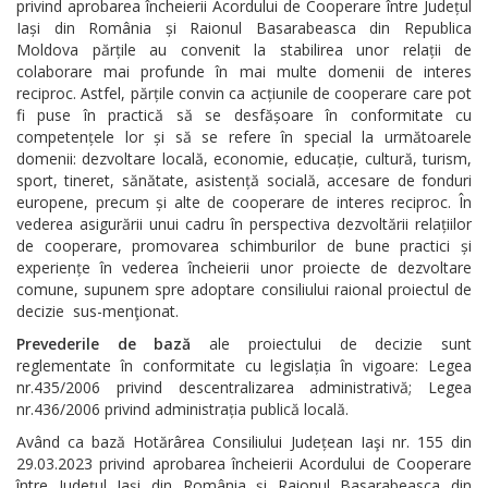
privind aprobarea încheierii Acordului de Cooperare între Județul
Iași din România și Raionul Basarabeasca din Republica
Moldova părțile au convenit la stabilirea unor relații de
colaborare mai profunde în mai multe domenii de interes
reciproc. Astfel, părțile convin ca acțiunile de cooperare care pot
fi puse în practică să se desfășoare în conformitate cu
competențele lor și să se refere în special la următoarele
domenii: dezvoltare locală, economie, educație, cultură, turism,
sport, tineret, sănătate, asistență socială, accesare de fonduri
europene, precum și alte de cooperare de interes reciproc. În
vederea asigurării unui cadru în perspectiva dezvoltării relațiilor
de cooperare, promovarea schimburilor de bune practici și
experiențe în vederea încheierii unor proiecte de dezvoltare
comune, supunem spre adoptare consiliului raional proiectul de
decizie sus-menţionat.
Prevederile de bază
ale proiectului de decizie sunt
reglementate în conformitate cu legislația în vigoare: Legea
nr.435/2006 privind descentralizarea administrativă; Legea
nr.436/2006 privind administrația publică locală.
Având ca bază Hotărârea Consiliului Județean Iaşi nr. 155 din
29.03.2023 privind aprobarea încheierii Acordului de Cooperare
între Județul Iași din România și Raionul Basarabeasca din