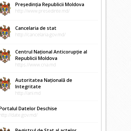
Președinția Republicii Moldova
http://www.presedinte.md/
Cancelaria de stat
http://cancelaria.gov.md/
Centrul Național Anticorupție al
Republicii Moldova
https://www.cna.md
Autoritatea Națională de
Integritate
http://ani.md
Portalul Datelor Deschise
http://date.gov.md/
Registrul de Stat al actelor