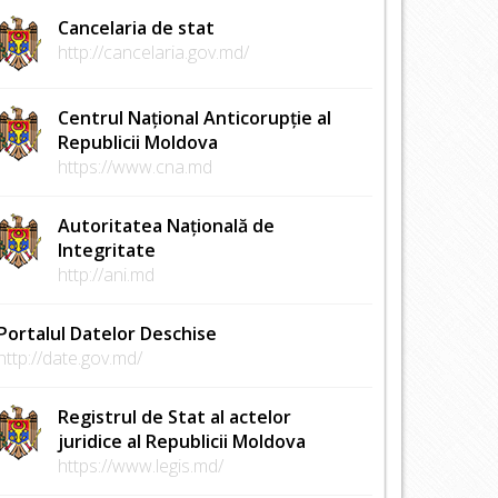
Cancelaria de stat
http://cancelaria.gov.md/
Centrul Național Anticorupție al
Republicii Moldova
https://www.cna.md
Autoritatea Națională de
Integritate
http://ani.md
Portalul Datelor Deschise
http://date.gov.md/
Registrul de Stat al actelor
juridice al Republicii Moldova
https://www.legis.md/