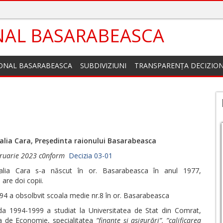
NAL BASARABEASCA
IONAL BASARABEASCA
SUBDIVIZIUNI
TRANSPARENȚA DECIZIO
alia Cara, Președinta raionului Basarabeasca
bruarie 2023 c0nform
Decizia 03-01
lia Cara s-a născut în or. Basarabeasca în anul 1977,
 are doi copii.
994 a obsolbvit scoala medie nr.8 în or. Basarabeasca
da 1994-1999 a studiat la Universitatea de Stat din Comrat,
a de Economie, specialitatea
”finanțe și asigurări”, ”calificarea