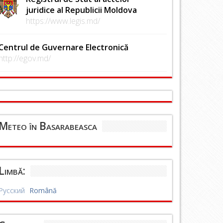
juridice al Republicii Moldova
https://www.legis.md/
Centrul de Guvernare Electronică
http://egov.md/
Meteo în Basarabeasca
Limbă:
Русский
Română