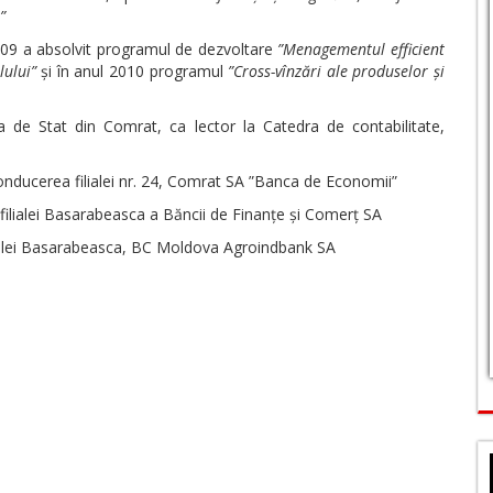
”
009 a absolvit programul de dezvoltare
”Menagementul efficient
lului”
și în anul 2010 programul
”Cross-vînzări ale produselor și
a de Stat din Comrat, ca lector la Catedra de contabilitate,
conducerea filialei nr. 24, Comrat SA ”Banca de Economii”
 filialei Basarabeasca a Băncii de Finanțe și Comerț SA
ilialei Basarabeasca, BC Moldova Agroindbank SA