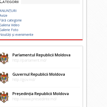
Categorii
ANUNȚURI
Avize
Fără categorie
Galeria Video
Galerie Foto
Noutăți și evenimente
Parlamentul Republicii Moldova
http://parlament.md/
Guvernul Republicii Moldova
http://gov.md/
Președinția Republicii Moldova
http://www.presedinte.md/