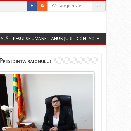
NALĂ
RESURSE UMANE
ANUNȚURI
CONTACTE
Președinta raionului