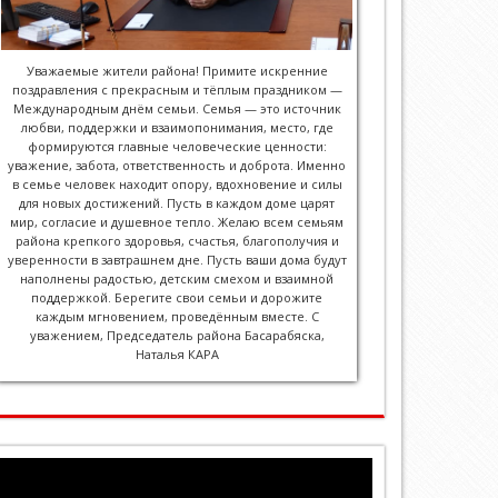
Уважаемые жители района! Примите искренние
поздравления с прекрасным и тёплым праздником —
Международным днём семьи. Семья — это источник
любви, поддержки и взаимопонимания, место, где
формируются главные человеческие ценности:
уважение, забота, ответственность и доброта. Именно
в семье человек находит опору, вдохновение и силы
для новых достижений. Пусть в каждом доме царят
мир, согласие и душевное тепло. Желаю всем семьям
района крепкого здоровья, счастья, благополучия и
уверенности в завтрашнем дне. Пусть ваши дома будут
наполнены радостью, детским смехом и взаимной
поддержкой. Берегите свои семьи и дорожите
каждым мгновением, проведённым вместе. С
уважением, Председатель района Басарабяска,
Наталья КАРА
Player
video