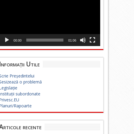
00:00
01:06
Informații Utile
Scrie Președintelui
Sesizează o problemă
Legislație
Instituții subordonate
Privesc.EU
Planuri/Rapoarte
Articole recente