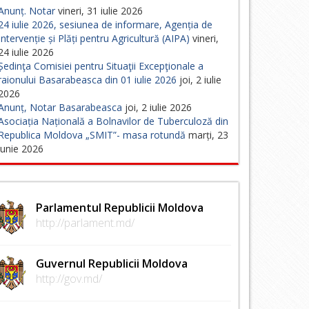
Anunț. Notar
vineri, 31 iulie 2026
24 iulie 2026, sesiunea de informare, Agenția de
Intervenție și Plăți pentru Agricultură (AIPA)
vineri,
24 iulie 2026
Ședinţa Comisiei pentru Situaţii Excepţionale a
raionului Basarabeasca din 01 iulie 2026
joi, 2 iulie
2026
Anunț, Notar Basarabeasca
joi, 2 iulie 2026
Asociația Națională a Bolnavilor de Tuberculoză din
Republica Moldova „SMIT”- masa rotundă
marți, 23
iunie 2026
Parlamentul Republicii Moldova
http://parlament.md/
Guvernul Republicii Moldova
http://gov.md/