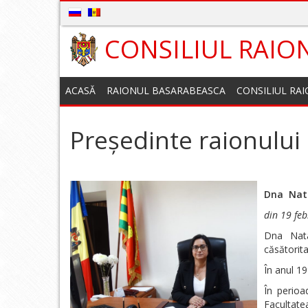
CONSILIUL RAIO
ACASĂ
RAIONUL BASARABEASCA
CONSILIUL RA
Președinte raionului
Dna
Nat
din 19 fe
Dna Nata
căsătorita
În anul 1
În perioa
Facultate