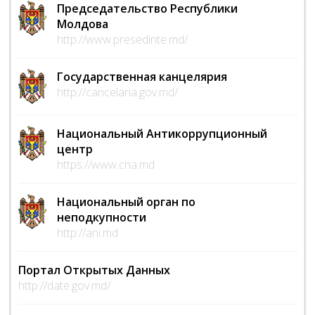
Председательство Республики
Молдова
http://www.presedinte.md/
Государственная канцелярия
http://cancelaria.gov.md/
Национальный Антикоррупционный
центр
https://www.cna.md
Национальный орган по
неподкупности
http://ani.md
Портал Открытых Данных
http://date.gov.md/