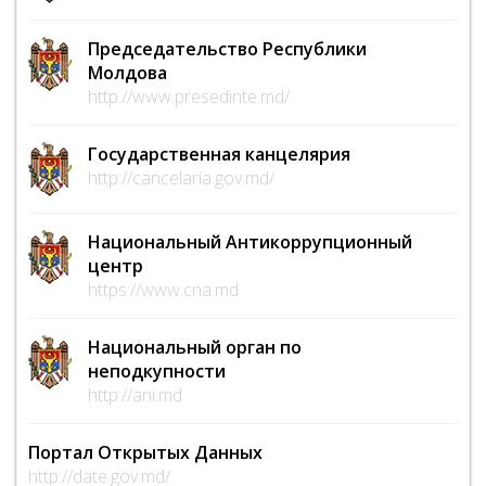
Председательство Республики
Молдова
http://www.presedinte.md/
Государственная канцелярия
http://cancelaria.gov.md/
Национальный Антикоррупционный
центр
https://www.cna.md
Национальный орган по
неподкупности
http://ani.md
Портал Открытых Данных
http://date.gov.md/