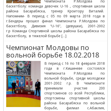
Чемпионата Р.Молдова по
баскетболу: команда девочек U-16 , спортивная школа
района Басарабяска, тренер Кроитору Виталий.
Напомним- В период с 05 по 09 марта 2018 года в
г.Бендеры прошел финал Чемпионата Р.Молдова по
баскетболу, Дивизия “U-16”, (девушки), 2001-2002
г.р Команда Спортивной школы района Басарабяска по
баскетболу, в тяжелой борьбе […]
Чемпионат Молдовы по
вольной борьбе 18.02.2018
В период с 16 по 18 февраля 2018
года в г.Кишиневе состоялся
Чемпионата Р.Молдова по
вольной борьбе, среди молодежи
2001-2002 г.р. В Чемпионате
принимали участие 200
спортсменов со всей Республики,
спортсмены спортивной школы
района Басарабяска по вольной
борьбе, филиал с.Абаклия,