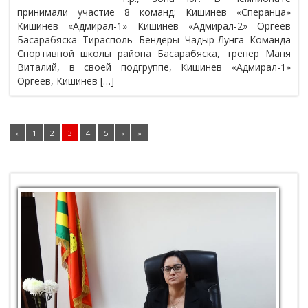
принимали участие 8 команд: Кишинев «Сперанца»
Кишинев «Адмирал-1» Кишинев «Адмирал-2» Оргеев
Басарабяска Тирасполь Бендеры Чадыр-Лунга Команда
Спортивной школы района Басарабяска, тренер Маня
Виталий, в своей подгруппе, Кишинев «Адмирал-1»
Оргеев, Кишинев […]
‹
1
2
3
4
5
›
»