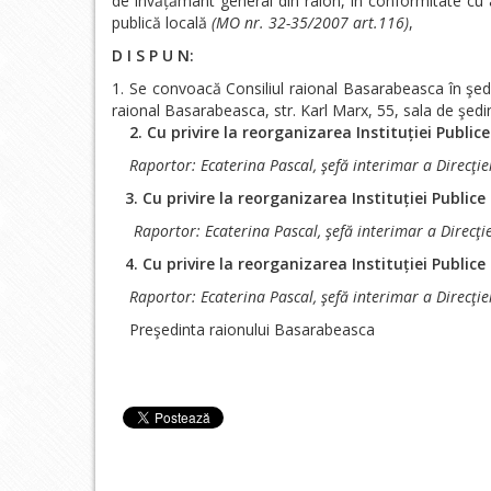
de învățământ general din raion, în conformitate cu art
publică locală
(MO nr. 32-35/2007 art.116)
,
D I S P U N:
Se convoacă Consiliul raional Basarabeasca în şed
raional Basarabeasca, str. Karl Marx, 55, sala de şedinţ
2.
Cu privire la reorganizarea
Instituției Publice
Raportor:
Ecaterina Pascal, şefă interimar a Direcţi
3. Cu privire la reorganizarea
Instituției Public
Raportor:
Ecaterina Pascal, şefă interimar a Direcţ
4. Cu privire la reorganizarea
Instituției Publice
Raportor:
Ecaterina Pascal, şefă interimar a Direcţi
Preşedinta raionului Basa