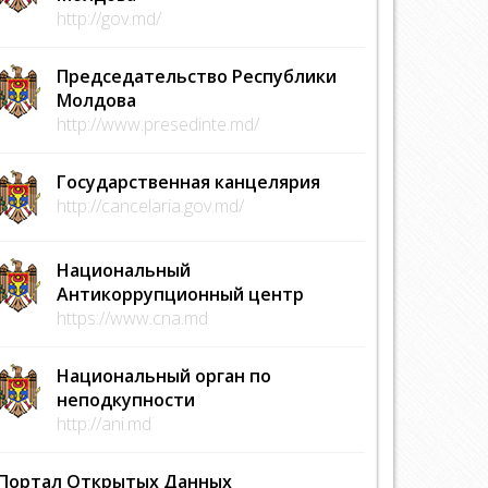
http://gov.md/
Председательство Республики
Молдова
http://www.presedinte.md/
Государственная канцелярия
http://cancelaria.gov.md/
Национальный
Антикоррупционный центр
https://www.cna.md
Национальный орган по
неподкупности
http://ani.md
Портал Открытых Данных