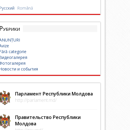
Русский
Română
Рубрики
ANUNȚURI
Avize
Fără categorie
Видеогалерея
Фотогалерея
Новости и события
Парламент Республики Молдова
http://parlament.md/
Правительство Республики
Молдова
http://gov.md/