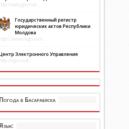
http://date.gov.md/
Государственный регистр
юридических актов Республики
Молдова
https://www.legis.md/
Центр Электронного Управления
http://egov.md/
Погода в Басарабяска
Язык: