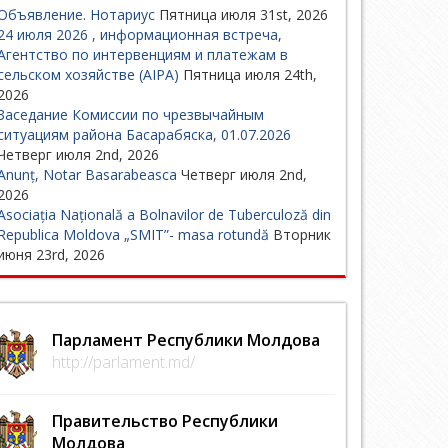
Объявление. Нотариус
Пятница июля 31st, 2026
24 июля 2026 , информационная встреча,
Агентство по интервенциям и платежам в
сельском хозяйстве (AIPA)
Пятница июля 24th,
2026
Заседание Комиссии по чрезвычайным
ситуациям района Басарабяска, 01.07.2026
Четверг июля 2nd, 2026
Anunț, Notar Basarabeasca
Четверг июля 2nd,
2026
Asociația Națională a Bolnavilor de Tuberculoză din
Republica Moldova „SMIT”- masa rotundă
Вторник
июня 23rd, 2026
Парламент Республики Молдова
http://parlament.md/
Правительство Республики
Молдова