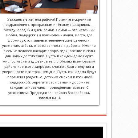
Уважаемые жители района! Примите искренние
поздравления с прекрасным и тёплым праздником —
Международным днём семьи. Семья — это источник
любви, поддержки и взаимопонимания, место, где
формируются главные человеческие ценности:
уважение, забота, ответственность и доброта. Именно
в семье человек находит опору, вдохновение и силы
для новых достижений. Пусть в каждом доме царят
мир, согласие и душевное тепло. Желаю всем семьям
района крепкого здоровья, счастья, благополучия и
уверенности в завтрашнем дне. Пусть ваши дома будут
наполнены радостью, детским смехом и взаимной
поддержкой. Берегите свои семьи и дорожите
каждым мгновением, проведённым вместе. С
уважением, Председатель района Басарабяска,
Наталья КАРА
Видеоплеер