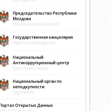
Председательство Республики
Молдова
http://www.presedinte.md/
Государственная канцелярия
http://cancelaria.gov.md/
Национальный
Антикоррупционный центр
https://www.cna.md
Национальный орган по
неподкупности
http://ani.md
Портал Открытых Данных
http://date.gov.md/