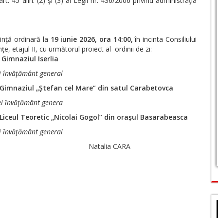
. 45 alin. (2) şi (3) al Legii nr. 436/2006 privind administraţia
inţă ordinară la
19 iunie
2026, ora 14
:
00,
în incinta Consiliului
e, etajul II, cu următorul proiect al ordinii de zi:
 Gimnaziul Iserlia
ei învăţământ general
e Gimnaziul „Ștefan cel Mare”
din satul Carabetovca
iei învăţământ genera
 Liceul Teoretic „Nicolai
Gogol” din orașul Basarabeasca
ei învăţământ general
rabeasca Natalia CARA