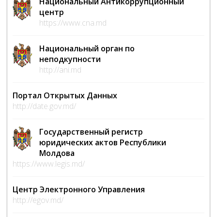
Национальный Антикоррупционный
центр
https://www.cna.md
Национальный орган по
неподкупности
http://ani.md
Портал Открытых Данных
http://date.gov.md/
Государственный регистр
юридических актов Республики
Молдова
https://www.legis.md/
Центр Электронного Управления
http://egov.md/