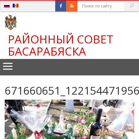
РАЙОННЫЙ СОВЕТ
БАСАРАБЯСКА
671660651_12215447195