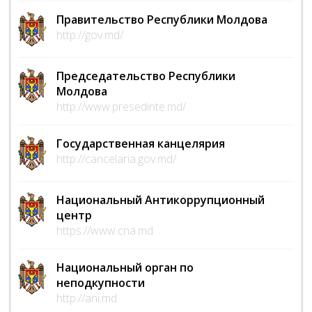
Правительство Республики Молдова
http://gov.md/
Председательство Республики
Молдова
http://www.presedinte.md/
Государственная канцелярия
http://cancelaria.gov.md/
Национальный Антикоррупционный
центр
https://www.cna.md
Национальный орган по
неподкупности
http://ani.md