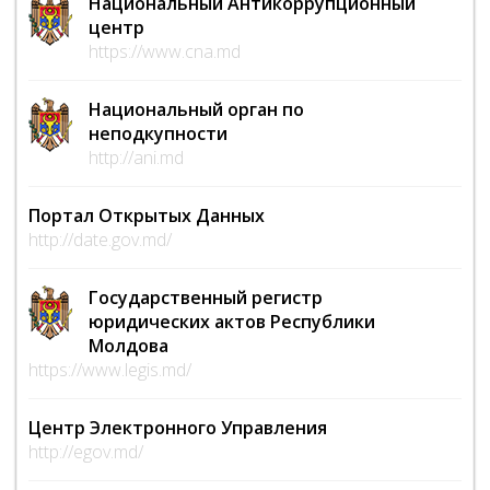
Национальный Антикоррупционный
центр
https://www.cna.md
Национальный орган по
неподкупности
http://ani.md
Портал Открытых Данных
http://date.gov.md/
Государственный регистр
юридических актов Республики
Молдова
https://www.legis.md/
Центр Электронного Управления
http://egov.md/