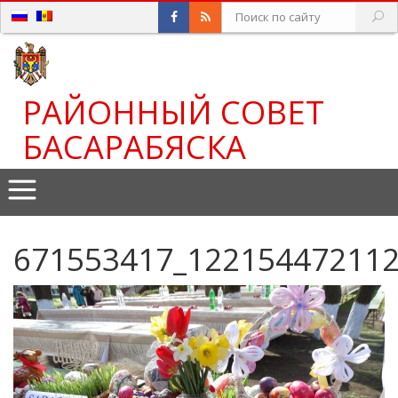
РАЙОННЫЙ СОВЕТ
БАСАРАБЯСКА
671553417_12215447211