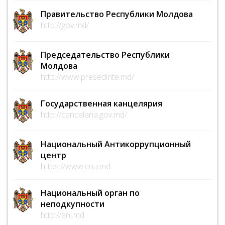
Правительство Республики Молдова
http://gov.md/
Председательство Республики
Молдова
http://www.presedinte.md/
Государственная канцелярия
http://cancelaria.gov.md/
Национальный Антикоррупционный
центр
https://www.cna.md
Национальный орган по
неподкупности
http://ani.md