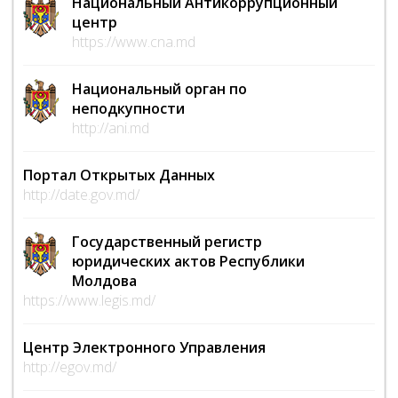
Национальный Антикоррупционный
центр
https://www.cna.md
Национальный орган по
неподкупности
http://ani.md
Портал Открытых Данных
http://date.gov.md/
Государственный регистр
юридических актов Республики
Молдова
https://www.legis.md/
Центр Электронного Управления
http://egov.md/