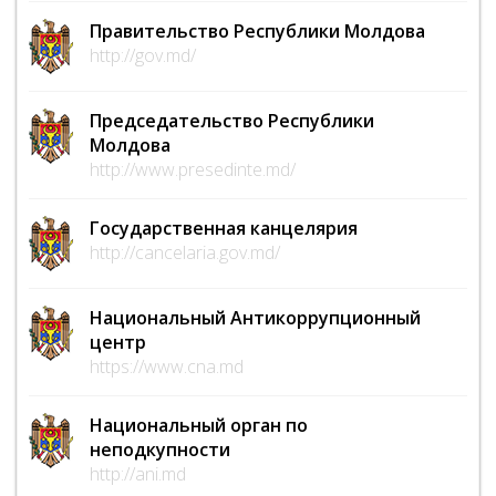
Правительство Республики Молдова
http://gov.md/
Председательство Республики
Молдова
http://www.presedinte.md/
Государственная канцелярия
http://cancelaria.gov.md/
Национальный Антикоррупционный
центр
https://www.cna.md
Национальный орган по
неподкупности
http://ani.md