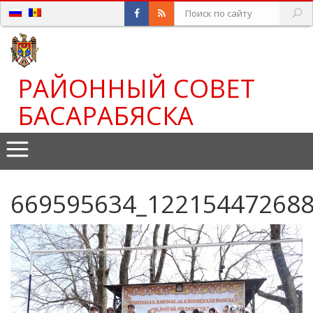
РАЙОННЫЙ СОВЕТ
БАСАРАБЯСКА
669595634_12215447268