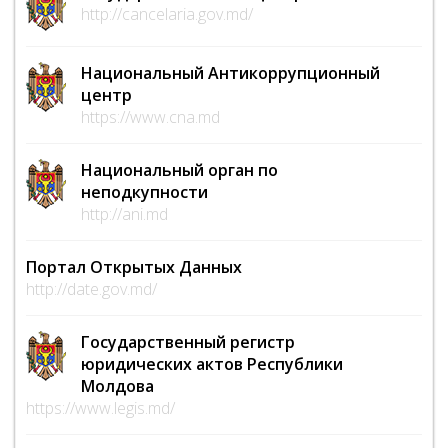
http://cancelaria.gov.md/
Национальный Антикоррупционный
центр
https://www.cna.md
Национальный орган по
неподкупности
http://ani.md
Портал Открытых Данных
http://date.gov.md/
Государственный регистр
юридических актов Республики
Молдова
https://www.legis.md/