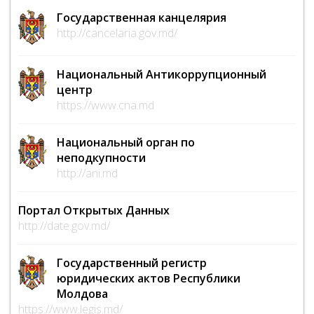
Государственная канцелярия
http://cancelaria.gov.md/
Национальный Антикоррупционный
центр
https://www.cna.md
Национальный орган по
неподкупности
http://ani.md
Портал Открытых Данных
http://date.gov.md/
Государственный регистр
юридических актов Республики
Молдова
https://www.legis.md/