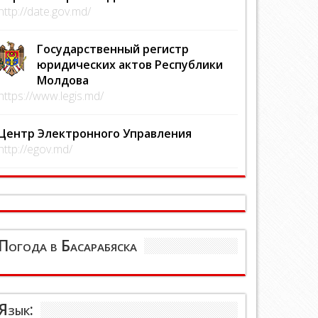
http://date.gov.md/
Государственный регистр
юридических актов Республики
Молдова
https://www.legis.md/
Центр Электронного Управления
http://egov.md/
Погода в Басарабяска
Язык: