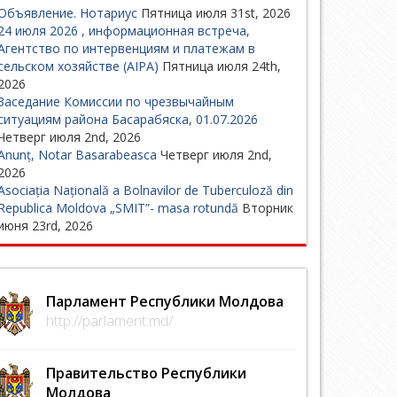
Объявление. Нотариус
Пятница июля 31st, 2026
24 июля 2026 , информационная встреча,
Агентство по интервенциям и платежам в
сельском хозяйстве (AIPA)
Пятница июля 24th,
2026
Заседание Комиссии по чрезвычайным
ситуациям района Басарабяска, 01.07.2026
Четверг июля 2nd, 2026
Anunț, Notar Basarabeasca
Четверг июля 2nd,
2026
Asociația Națională a Bolnavilor de Tuberculoză din
Republica Moldova „SMIT”- masa rotundă
Вторник
июня 23rd, 2026
Парламент Республики Молдова
http://parlament.md/
Правительство Республики
Молдова