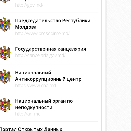
http://gov.md/
Председательство Республики
Молдова
http://www.presedinte.md/
Государственная канцелярия
http://cancelaria.gov.md/
Национальный
Антикоррупционный центр
https://www.cna.md
Национальный орган по
неподкупности
http://ani.md
Портал Открытых Данных