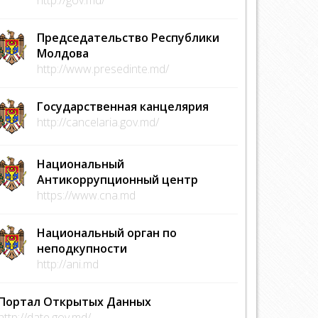
Председательство Республики
Молдова
http://www.presedinte.md/
Государственная канцелярия
http://cancelaria.gov.md/
Национальный
Антикоррупционный центр
https://www.cna.md
Национальный орган по
неподкупности
http://ani.md
Портал Открытых Данных
http://date.gov.md/