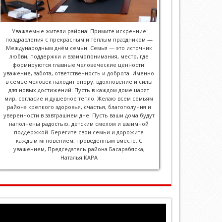
Уважаемые жители района! Примите искренние
поздравления с прекрасным и тёплым праздником —
Международным днём семьи. Семья — это источник
любви, поддержки и взаимопонимания, место, где
формируются главные человеческие ценности:
уважение, забота, ответственность и доброта. Именно
в семье человек находит опору, вдохновение и силы
для новых достижений. Пусть в каждом доме царят
мир, согласие и душевное тепло. Желаю всем семьям
района крепкого здоровья, счастья, благополучия и
уверенности в завтрашнем дне. Пусть ваши дома будут
наполнены радостью, детским смехом и взаимной
поддержкой. Берегите свои семьи и дорожите
каждым мгновением, проведённым вместе. С
уважением, Председатель района Басарабяска,
Наталья КАРА
Видеоплеер