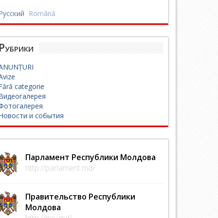
Русский
Română
Рубрики
ANUNȚURI
Avize
Fără categorie
Видеогалерея
Фотогалерея
Новости и события
Парламент Республики Молдова
http://parlament.md/
Правительство Республики
Молдова
http://gov.md/