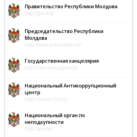
Правительство Республики Молдова
http://gov.md/
Председательство Республики
Молдова
http://www.presedinte.md/
Государственная канцелярия
http://cancelaria.gov.md/
Национальный Антикоррупционный
центр
https://www.cna.md
Национальный орган по
неподкупности
http://ani.md