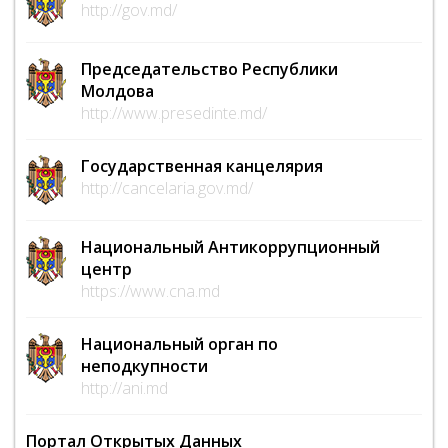
http://gov.md/
Председательство Республики
Молдова
http://www.presedinte.md/
Государственная канцелярия
http://cancelaria.gov.md/
Национальный Антикоррупционный
центр
https://www.cna.md
Национальный орган по
неподкупности
http://ani.md
Портал Открытых Данных