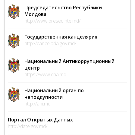
Председательство Республики
Молдова
http://www.presedinte.md/
Государственная канцелярия
http://cancelaria.gov.md/
Национальный Антикоррупционный
центр
https://www.cna.md
Национальный орган по
неподкупности
http://ani.md
Портал Открытых Данных
http://date.gov.md/