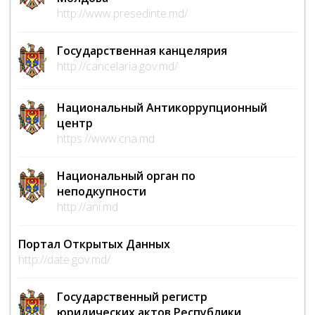
http://www.presedinte.md/
Государственная канцелярия
http://cancelaria.gov.md/
Национальный Антикоррупционный
центр
https://www.cna.md
Национальный орган по
неподкупности
http://ani.md
Портал Открытых Данных
http://date.gov.md/
Государственный регистр
юридических актов Республики