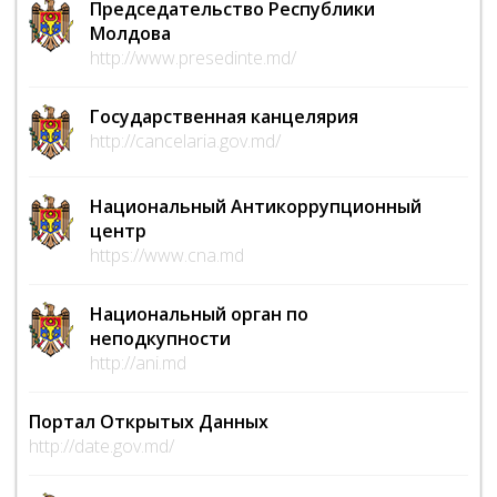
Председательство Республики
Молдова
http://www.presedinte.md/
Государственная канцелярия
http://cancelaria.gov.md/
Национальный Антикоррупционный
центр
https://www.cna.md
Национальный орган по
неподкупности
http://ani.md
Портал Открытых Данных
http://date.gov.md/