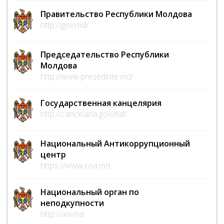
Правительство Республики Молдова
http://gov.md/
Председательство Республики
Молдова
http://www.presedinte.md/
Государственная канцелярия
http://cancelaria.gov.md/
Национальный Антикоррупционный
центр
https://www.cna.md
Национальный орган по
неподкупности
http://ani.md