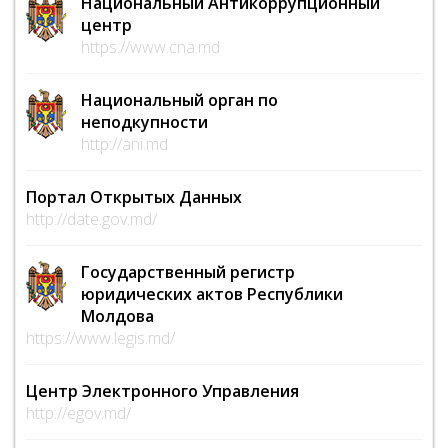
Национальный Антикоррупционный
центр
https://www.cna.md
Национальный орган по
неподкупности
http://ani.md
Портал Открытых Данных
http://date.gov.md/
Государственный регистр
юридических актов Республики
Молдова
https://www.legis.md/
Центр Электронного Управления
http://egov.md/