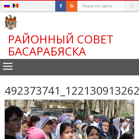
РАЙОННЫЙ СОВЕТ
БАСАРАБЯСКА
492373741_12213091326