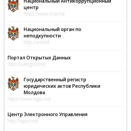
Национальный Антикоррупционный
центр
https://www.cna.md
Национальный орган по
неподкупности
http://ani.md
Портал Открытых Данных
http://date.gov.md/
Государственный регистр
юридических актов Республики
Молдова
https://www.legis.md/
Центр Электронного Управления
http://egov.md/