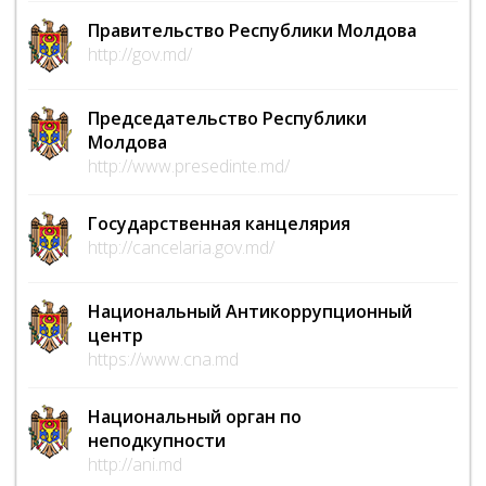
Правительство Республики Молдова
http://gov.md/
Председательство Республики
Молдова
http://www.presedinte.md/
Государственная канцелярия
http://cancelaria.gov.md/
Национальный Антикоррупционный
центр
https://www.cna.md
Национальный орган по
неподкупности
http://ani.md