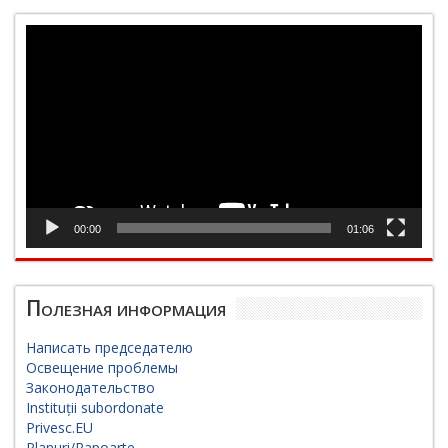
Видеоплеер
00:00
01:06
Полезная информация
Написать председателю
Освещение проблемы
Законодательство
Instituții subordonate
Privesc.EU
Planuri/Rapoarte