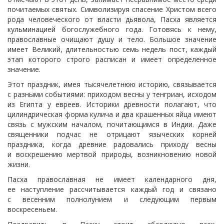
почитаемых святых. Символизируя спасение Христом всего
рода человеческого от власти дьявола, Пасха является
кульминацией богослужебного года. Готовясь к нему,
православные очищают душу и тело. Большое значение
имеет Великий, длительностью семь недель пост, каждый
этап которого строго расписан и имеет определенное
значение.
Этот праздник, имея тысячелетнюю историю, связывается
с разными событиями: приходом весны у тенгриан, исходом
из Египта у евреев. Историки древности полагают, что
цилиндрическая форма кулича и два крашенных яйца имеют
связь с мужским началом, почитающимся в Индии. Даже
священники подчас не отрицают языческих корней
праздника, когда древние радовались приходу весны
и воскрешению мертвой природы, возникновению новой
жизни.
Пасха православная не имеет календарного дня,
ее наступление рассчитывается каждый год и связано
с весенним полнолунием и следующим первым
воскресеньем.