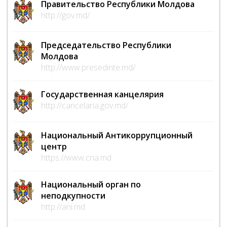
Правительство Республики Молдова
http://gov.md/
Председательство Республики
Молдова
http://www.presedinte.md/
Государственная канцелярия
http://cancelaria.gov.md/
Национальный Антикоррупционный
центр
https://www.cna.md
Национальный орган по
неподкупности
http://ani.md