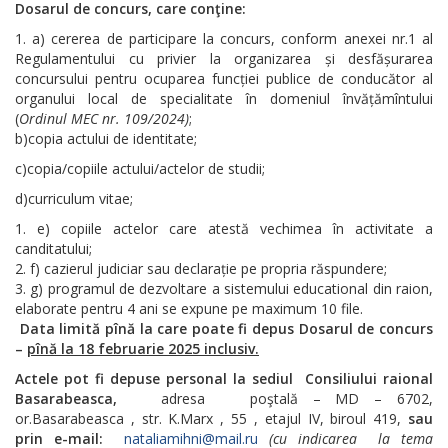
Dosarul de concurs, care conţine:
a) cererea de participare la concurs, conform anexei nr.1 al
Regulamentului cu privier la organizarea și desfășurarea
concursului pentru ocuparea funcției publice de conducător al
organului local de specialitate în domeniul învățămîntului
(
Ordinul MEC nr. 109/2024)
;
b)copia actului de identitate;
c)copia/copiile actului/actelor de studii;
d)curriculum vitae;
e) copiile actelor care atestă vechimea în activitate a
canditatului;
f) cazierul judiciar sau declarație pe propria răspundere;
g) programul de dezvoltare a sistemului educational din raion,
elaborate pentru 4 ani se expune pe maximum 10 file.
Data limită pînă la care poate fi depus Dosarul de concurs
–
pînă la 18 februarie 2025 inclusiv.
Actele pot fi depuse personal la sediul Consiliului raional
Basarabeasca,
adresa poştală – MD – 6702,
or.Basarabeasca , str. K.Marx , 55 , etajul IV, biroul 419,
sau
prin e-mail:
nataliamihni@mail.ru
(cu indicarea la tema