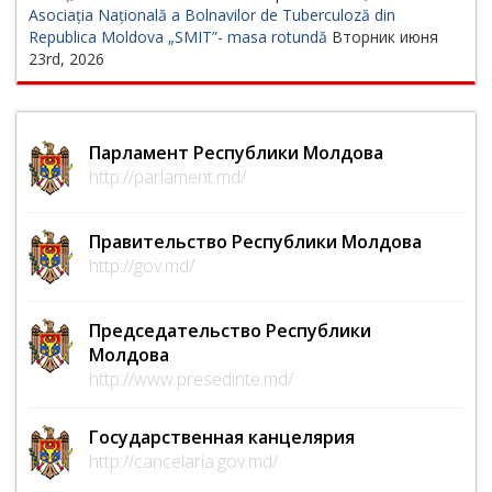
Asociația Națională a Bolnavilor de Tuberculoză din
Republica Moldova „SMIT”- masa rotundă
Вторник июня
23rd, 2026
Парламент Республики Молдова
http://parlament.md/
Правительство Республики Молдова
http://gov.md/
Председательство Республики
Молдова
http://www.presedinte.md/
Государственная канцелярия
http://cancelaria.gov.md/