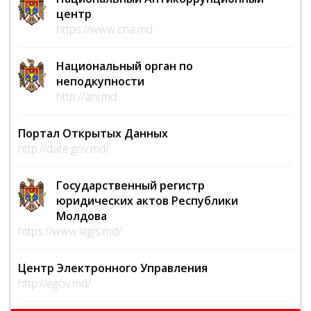
центр
https://www.cna.md
Национальный орган по
неподкупности
http://ani.md
Портал Открытых Данных
http://date.gov.md/
Государственный регистр
юридических актов Республики
Молдова
https://www.legis.md/
Центр Электронного Управления
http://egov.md/