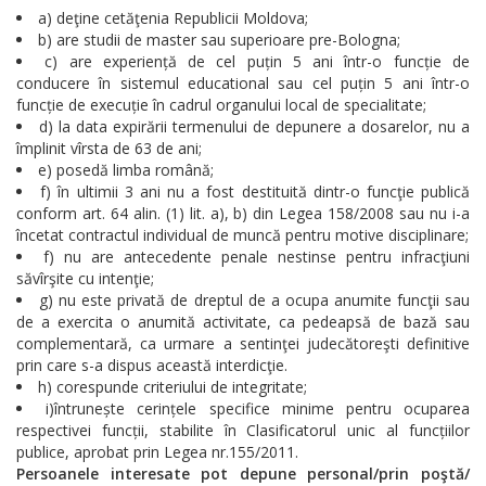
a) deţine cetăţenia Republicii Moldova;
b) are studii de master sau superioare pre-Bologna;
c) are experiență de cel puțin 5 ani într-o funcție de
conducere în sistemul educational sau cel puțin 5 ani într-o
funcție de execuție în cadrul organului local de specialitate;
d) la data expirării termenului de depunere a dosarelor, nu a
împlinit vîrsta de 63 de ani;
e) posedă limba română;
f) în ultimii 3 ani nu a fost destituită dintr-o funcţie publică
conform art. 64 alin. (1) lit. a), b) din Legea 158/2008 sau nu i-a
încetat contractul individual de muncă pentru motive disciplinare;
f) nu are antecedente penale nestinse pentru infracţiuni
săvîrşite cu intenţie;
g) nu este privată de dreptul de a ocupa anumite funcţii sau
de a exercita o anumită activitate, ca pedeapsă de bază sau
complementară, ca urmare a sentinţei judecătoreşti definitive
prin care s-a dispus această interdicţie.
h) corespunde criteriului de integritate;
i)întrunește cerințele specifice minime pentru ocuparea
respectivei funcții, stabilite în Clasificatorul unic al funcțiilor
publice, aprobat prin Legea nr.155/2011.
Persoanele interesate pot depune personal/prin poştă/