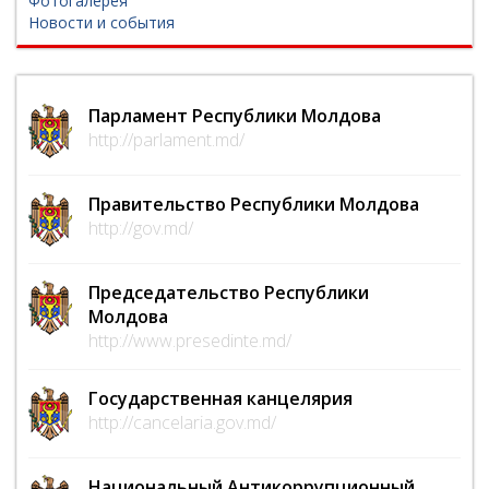
Фотогалерея
Новости и события
Парламент Республики Молдова
http://parlament.md/
Правительство Республики Молдова
http://gov.md/
Председательство Республики
Молдова
http://www.presedinte.md/
Государственная канцелярия
http://cancelaria.gov.md/
Национальный Антикоррупционный