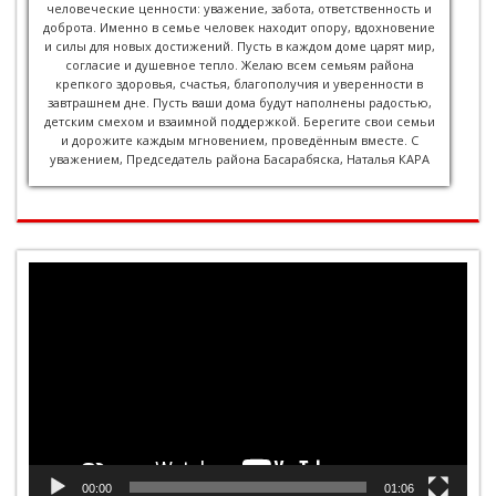
человеческие ценности: уважение, забота, ответственность и
доброта. Именно в семье человек находит опору, вдохновение
и силы для новых достижений. Пусть в каждом доме царят мир,
согласие и душевное тепло. Желаю всем семьям района
крепкого здоровья, счастья, благополучия и уверенности в
завтрашнем дне. Пусть ваши дома будут наполнены радостью,
детским смехом и взаимной поддержкой. Берегите свои семьи
и дорожите каждым мгновением, проведённым вместе. С
уважением, Председатель района Басарабяска, Наталья КАРА
Видеоплеер
00:00
01:06