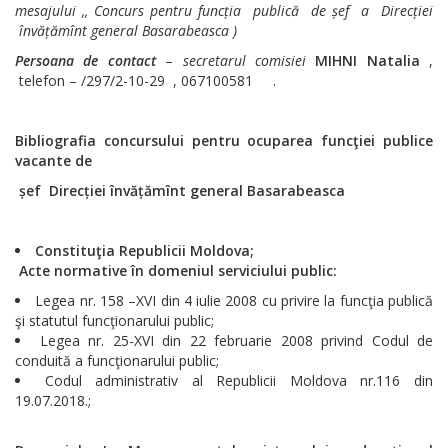
mesajului ,, Concurs pentru funcția publică de șef a Direcției
învățămînt general Basarabeasca )
Persoana de contact
–
secretarul comisiei
MIHNI Natalia
,
telefon – /297/2-10-29 , 067100581 .
Bibliografia concursului pentru ocuparea funcţiei publice
vacante de
șef Direcției învățămînt general Basarabeasca
Constituţia Republicii Moldova;
Acte normative în domeniul serviciului public:
Legea nr. 158 –XVI din 4 iulie 2008 cu privire la funcţia publică
şi statutul funcţionarului public;
Legea nr. 25-XVI din 22 februarie 2008 privind Codul de
conduită a funcţionarului public;
Codul administrativ al Republicii Moldova nr.116 din
19.07.2018.;