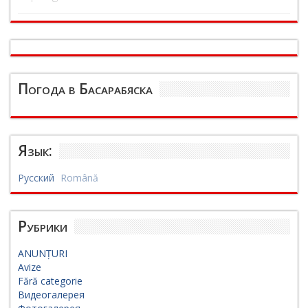
Погода в Басарабяска
Язык:
Русский
Română
Рубрики
ANUNȚURI
Avize
Fără categorie
Видеогалерея