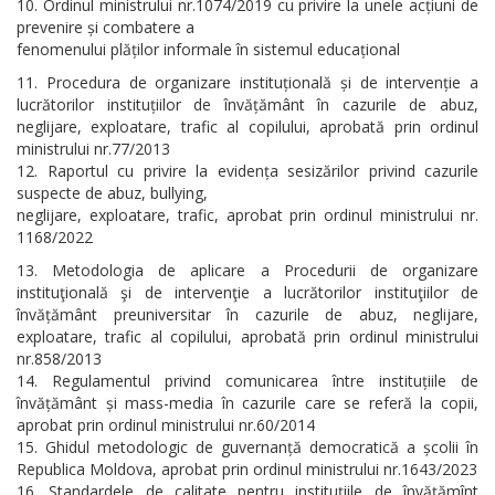
Ordinul ministrului nr.1074/2019 cu privire la unele acțiuni de
prevenire și combatere a
fenomenului plăților informale în sistemul educațional
Procedura de organizare instituțională și de intervenție a
lucrătorilor instituțiilor de învățământ în cazurile de abuz,
neglijare, exploatare, trafic al copilului, aprobată prin ordinul
ministrului nr.77/2013
Raportul cu privire la evidența sesizărilor privind cazurile
suspecte de abuz, bullying,
neglijare, exploatare, trafic, aprobat prin ordinul ministrului nr.
1168/2022
Metodologia de aplicare a Procedurii de organizare
instituţională şi de intervenţie a lucrătorilor instituţiilor de
învățământ preuniversitar în cazurile de abuz, neglijare,
exploatare, trafic al copilului, aprobată prin ordinul ministrului
nr.858/2013
Regulamentul privind comunicarea între instituțiile de
învățământ și mass-media în cazurile care se referă la copii,
aprobat prin ordinul ministrului nr.60/2014
Ghidul metodologic de guvernanță democratică a școlii în
Republica Moldova, aprobat prin ordinul ministrului nr.1643/2023
Standardele de calitate pentru instituţiile de învăţămînt