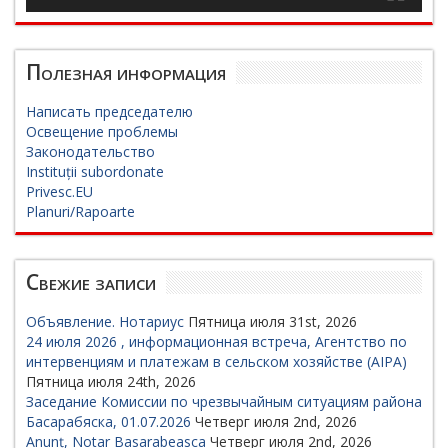
Полезная информация
Написать председателю
Освещение проблемы
Законодательство
Instituții subordonate
Privesc.EU
Planuri/Rapoarte
Свежие записи
Объявление. Нотариус
Пятница июля 31st, 2026
24 июля 2026 , информационная встреча, Агентство по
интервенциям и платежам в сельском хозяйстве (AIPA)
Пятница июля 24th, 2026
Заседание Комиссии по чрезвычайным ситуациям района
Басарабяска, 01.07.2026
Четверг июля 2nd, 2026
Anunț, Notar Basarabeasca
Четверг июля 2nd, 2026