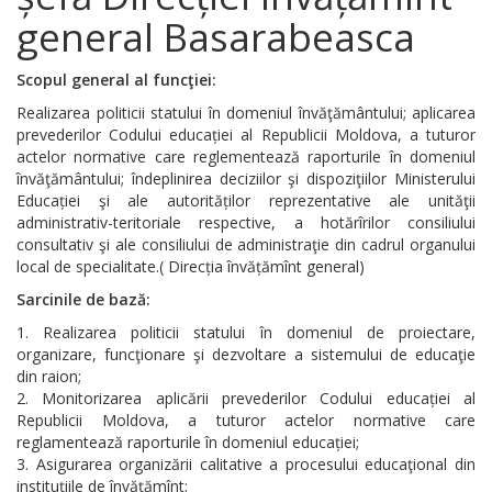
general Basarabeasca
Scopul general al funcţiei:
Realizarea politicii statului în domeniul învăţământului; aplicarea
prevederilor Codului educației al Republicii Moldova, a tuturor
actelor normative care reglementează raporturile în domeniul
învăţământului; îndeplinirea deciziilor şi dispoziţiilor Ministerului
Educației şi ale autorităților reprezentative ale unităţii
administrativ-teritoriale respective, a hotărîrilor consiliului
consultativ şi ale consiliului de administraţie din cadrul organului
local de specialitate.( Direcția învățămînt general)
Sarcinile de bază:
Realizarea politicii statului în domeniul de proiectare,
organizare, funcţionare şi dezvoltare a sistemului de educaţie
din raion;
Monitorizarea aplicării prevederilor Codului educației al
Republicii Moldova, a tuturor actelor normative care
reglamentează raporturile în domeniul educației;
Asigurarea organizării calitative a procesului educaţional din
instituţiile de învăţămînt;