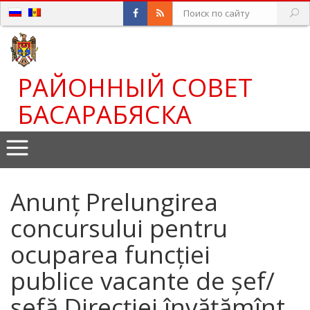
РАЙОННЫЙ СОВЕТ
БАСАРАБЯСКА
Anunț Prelungirea
concursului pentru
ocuparea funcției
publice vacante de șef/
șefă Direcției învățămînt