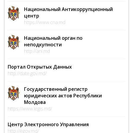
Национальный Антикоррупционный
центр
https://www.cna.md
Национальный орган по
неподкупности
http://ani.md
Портал Открытых Данных
http://date.gov.md/
Государственный регистр
юридических актов Республики
Молдова
https://www.legis.md/
Центр Электронного Управления
http://egov.md/