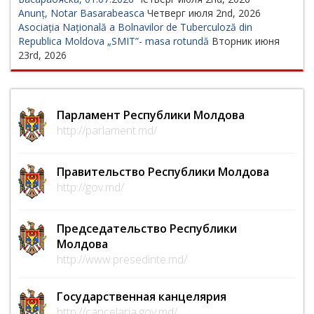
Anunț, Notar Basarabeasca
Четверг июля 2nd, 2026
Asociația Națională a Bolnavilor de Tuberculoză din
Republica Moldova „SMIT”- masa rotundă
Вторник июня
23rd, 2026
Парламент Республики Молдова
http://parlament.md/
Правительство Республики Молдова
http://gov.md/
Председательство Республики
Молдова
http://www.presedinte.md/
Государственная канцелярия
http://cancelaria.gov.md/