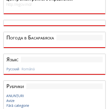
http://egov.md/
Погода в Басарабяска
Язык:
Русский
Română
Рубрики
ANUNȚURI
Avize
Fără categorie