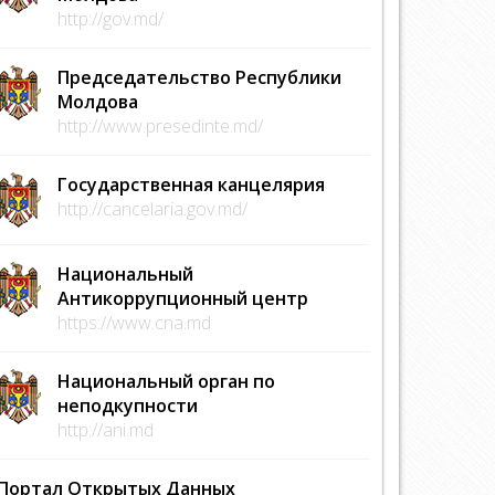
http://gov.md/
Председательство Республики
Молдова
http://www.presedinte.md/
Государственная канцелярия
http://cancelaria.gov.md/
Национальный
Антикоррупционный центр
https://www.cna.md
Национальный орган по
неподкупности
http://ani.md
Портал Открытых Данных