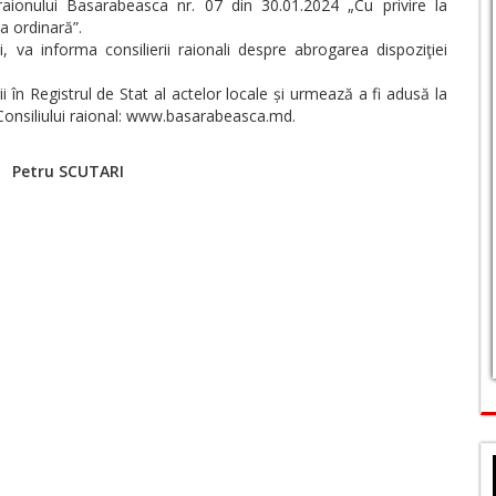
 raionului Basarabeasca nr. 07 din 30.01.2024 „Cu privire la
a ordinară”.
i, va informa consilierii raionali despre abrogarea dispoziţiei
ii în Registrul de Stat al actelor locale și urmează a fi adusă la
 Consiliului raional: www.basarabeasca.md.
u SCUTARI