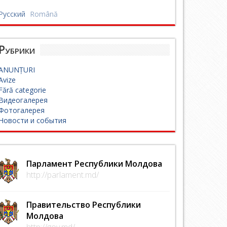
Русский
Română
Рубрики
ANUNȚURI
Avize
Fără categorie
Видеогалерея
Фотогалерея
Новости и события
Парламент Республики Молдова
http://parlament.md/
Правительство Республики
Молдова
http://gov.md/