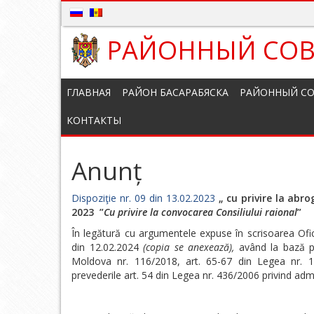
РАЙОННЫЙ СОВ
ГЛАВНАЯ
РАЙОН БАСАРАБЯСКА
РАЙОННЫЙ СО
КОНТАКТЫ
Anunț
Dispoziţie nr. 09 din 13.02.2023
„ cu privire la abro
2023 ”
Cu privire la convocarea Consiliului raional
”
În legătură cu argumentele expuse în scrisoarea Ofici
din 12.02.2024
(copia se anexează),
având la bază pre
Moldova nr. 116/2018, art. 65-67 din Legea nr. 1
prevederile art. 54 din Legea nr. 436/2006 privind admi