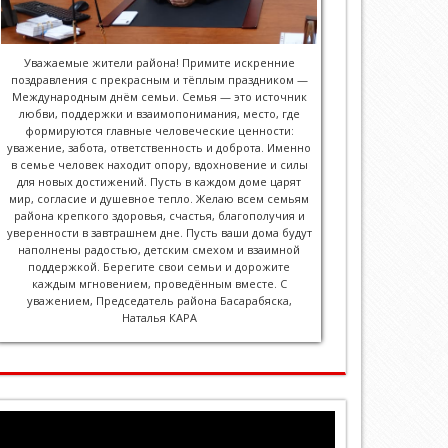
Уважаемые жители района! Примите искренние
поздравления с прекрасным и тёплым праздником —
Международным днём семьи. Семья — это источник
любви, поддержки и взаимопонимания, место, где
формируются главные человеческие ценности:
уважение, забота, ответственность и доброта. Именно
в семье человек находит опору, вдохновение и силы
для новых достижений. Пусть в каждом доме царят
мир, согласие и душевное тепло. Желаю всем семьям
района крепкого здоровья, счастья, благополучия и
уверенности в завтрашнем дне. Пусть ваши дома будут
наполнены радостью, детским смехом и взаимной
поддержкой. Берегите свои семьи и дорожите
каждым мгновением, проведённым вместе. С
уважением, Председатель района Басарабяска,
Наталья КАРА
Видеоплеер