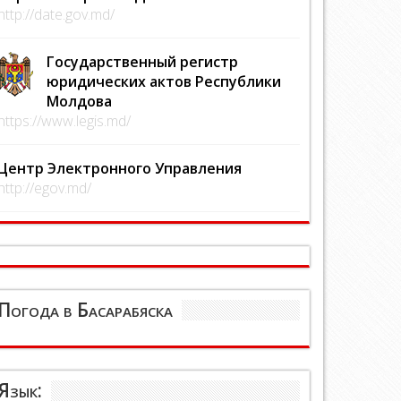
http://date.gov.md/
Государственный регистр
юридических актов Республики
Молдова
https://www.legis.md/
Центр Электронного Управления
http://egov.md/
Погода в Басарабяска
Язык: