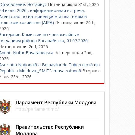
Объявление. Нотариус
Пятница июля 31st, 2026
24 июля 2026 , информационная встреча,
Агентство по интервенциям и платежам в
сельском хозяйстве (AIPA)
Пятница июля 24th,
2026
Заседание Комиссии по чрезвычайным
ситуациям района Басарабяска, 01.07.2026
Четверг июля 2nd, 2026
Anunț, Notar Basarabeasca
Четверг июля 2nd,
2026
Asociația Națională a Bolnavilor de Tuberculoză din
Republica Moldova „SMIT”- masa rotundă
Вторник
июня 23rd, 2026
Парламент Республики Молдова
http://parlament.md/
Правительство Республики
Молдова