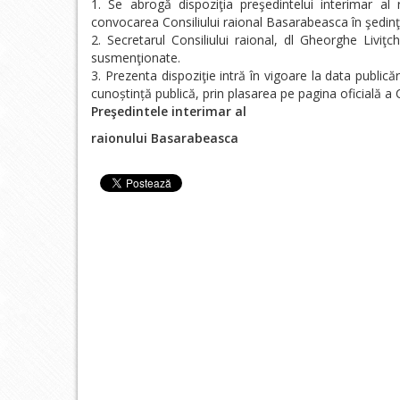
Se abrogă dispoziţia preşedintelui interimar al
convocarea Consiliului raional Basarabeasca în şedinţ
Secretarul Consiliului raional, dl Gheorghe Liviţch
susmenţionate.
Prezenta dispoziţie intră în vigoare la data publicăr
cunoștință publică, prin plasarea pe pagina oficială a
Preşedintele interimar al
raionului Basarabeasca Petr