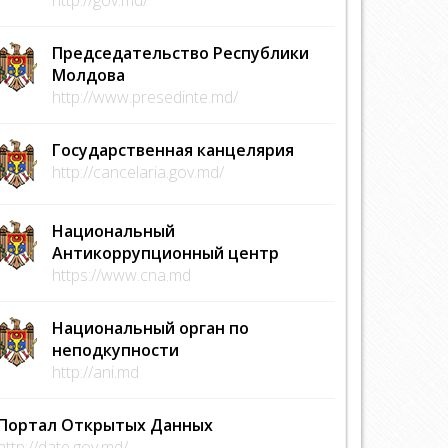
Председательство Республики
Молдова
http://www.presedinte.md/
Государственная канцелярия
http://cancelaria.gov.md/
Национальный
Антикоррупционный центр
https://www.cna.md
Национальный орган по
неподкупности
http://ani.md
Портал Открытых Данных
http://date.gov.md/