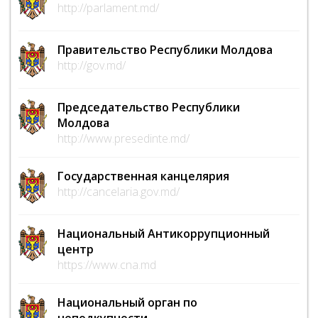
http://parlament.md/
Правительство Республики Молдова
http://gov.md/
Председательство Республики
Молдова
http://www.presedinte.md/
Государственная канцелярия
http://cancelaria.gov.md/
Национальный Антикоррупционный
центр
https://www.cna.md
Национальный орган по
неподкупности