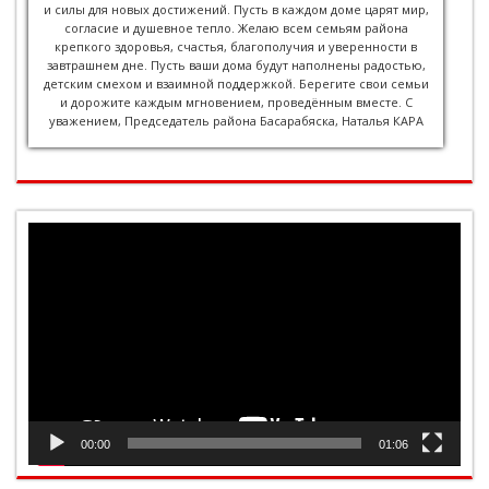
и силы для новых достижений. Пусть в каждом доме царят мир,
согласие и душевное тепло. Желаю всем семьям района
крепкого здоровья, счастья, благополучия и уверенности в
завтрашнем дне. Пусть ваши дома будут наполнены радостью,
детским смехом и взаимной поддержкой. Берегите свои семьи
и дорожите каждым мгновением, проведённым вместе. С
уважением, Председатель района Басарабяска, Наталья КАРА
Видеоплеер
00:00
01:06