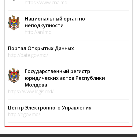
https://www.cna.md
Национальный орган по
неподкупности
http://ani.md
Портал Открытых Данных
http://date.gov.md/
Государственный регистр
юридических актов Республики
Молдова
https://www.legis.md/
Центр Электронного Управления
http://egov.md/