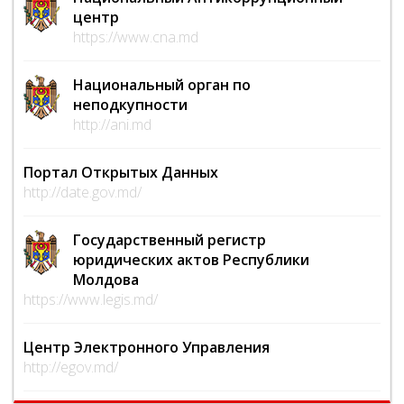
центр
https://www.cna.md
Национальный орган по
неподкупности
http://ani.md
Портал Открытых Данных
http://date.gov.md/
Государственный регистр
юридических актов Республики
Молдова
https://www.legis.md/
Центр Электронного Управления
http://egov.md/