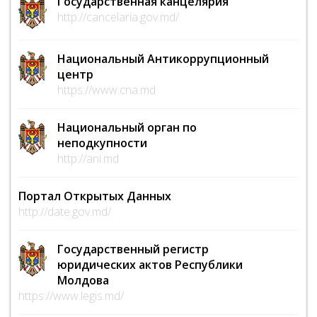
Государственная канцелярия
http://cancelaria.gov.md/
Национальный Антикоррупционный
центр
https://www.cna.md
Национальный орган по
неподкупности
http://ani.md
Портал Открытых Данных
http://date.gov.md/
Государственный регистр
юридических актов Республики
Молдова
https://www.legis.md/