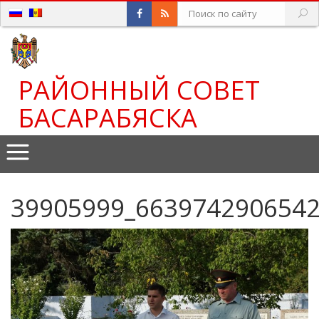
РАЙОННЫЙ СОВЕТ
БАСАРАБЯСКА
39905999_663974290654