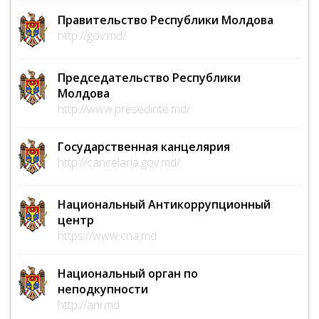
Правительство Республики Молдова
http://gov.md/
Председательство Республики
Молдова
http://www.presedinte.md/
Государственная канцелярия
http://cancelaria.gov.md/
Национальный Антикоррупционный
центр
https://www.cna.md
Национальный орган по
неподкупности
http://ani.md