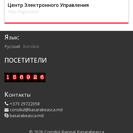
Центр Электронного Управления
http://egov.md/
Язык:
Русский
Română
ПОСЕТИТЕЛИ
Контакты
+373 29722058
consiliul@basarabeasca.md
basarabeasca.md
© 2026 Consiliul Raional Basarabeasca