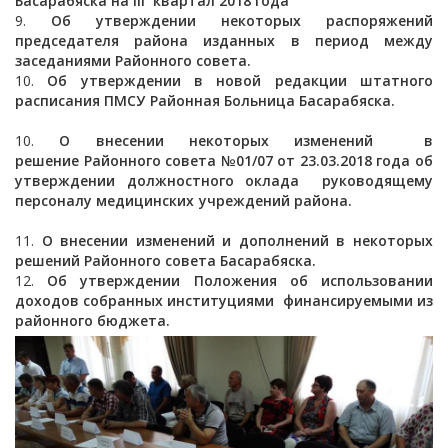
Басарабяска на
III квартал 2018 года
Об утверждении некоторых распоряжений
председателя района
изданных в период между
заседаниями Районного совета.
Об утверждении в новой редакции штатного
расписания ПМСУ
Районная Больница Басарабяска.
О внесении некоторых изменений в
решение
Районного совета №
01/07 от 23.03.2018 года об
утверждении должностного оклада
руководящему
персоналу медицинских учреждений района.
О внесении изменений и дополнений в некоторых
решений
Районного совета Басарабяска.
Об утверждении Положения об использовании
доходов собранных
институциями финансируемыми из
районного бюджета.