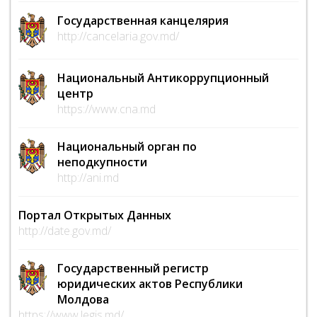
Государственная канцелярия
http://cancelaria.gov.md/
Национальный Антикоррупционный
центр
https://www.cna.md
Национальный орган по
неподкупности
http://ani.md
Портал Открытых Данных
http://date.gov.md/
Государственный регистр
юридических актов Республики
Молдова
https://www.legis.md/