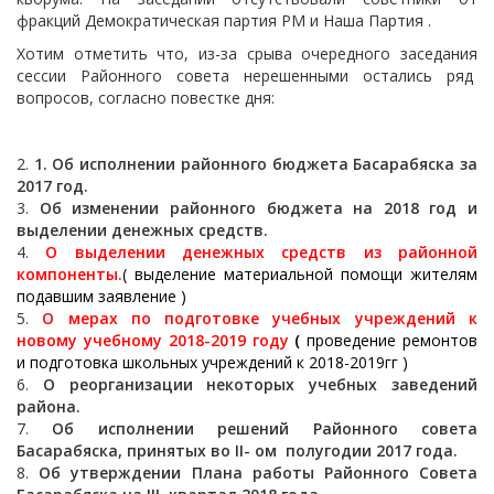
фракций Демократическая партия РМ и Наша Партия .
Хотим отметить что, из-за срыва очередного заседания
сессии Районного совета нерешенными остались ряд
вопросов, согласно повестке дня:
1
.
Об исполнении районного бюджета Басарабяска за
2017 год.
Об изменении районного бюджета на 2018 год и
выделении денежных
средств.
О выделении денежных средств из районной
компоненты.
( выделение материальной помощи жителям
подавшим заявление )
О
мерах по
подготовке учебных учреждений к
новому учебному 20
1
8-
2019 году
(
проведение ремонтов
и подготовка школьных учреждений к 2018-2019гг )
О реорганизации некоторых учебных заведений
района
.
Об исполнении решений Районного совета
Басарабяска, принятых во
II- ом полугодии 2017 года.
Об утверждении Плана работы Районного Совета