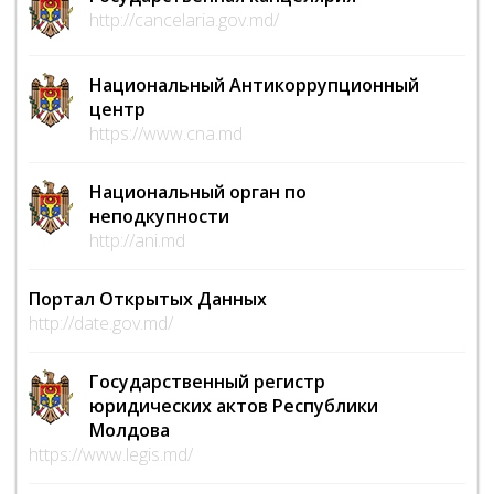
http://cancelaria.gov.md/
Национальный Антикоррупционный
центр
https://www.cna.md
Национальный орган по
неподкупности
http://ani.md
Портал Открытых Данных
http://date.gov.md/
Государственный регистр
юридических актов Республики
Молдова
https://www.legis.md/