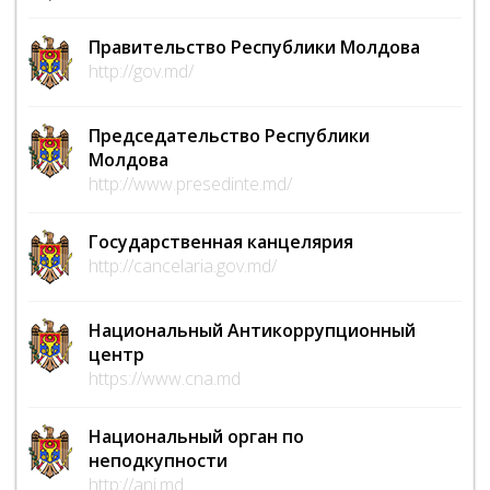
Правительство Республики Молдова
http://gov.md/
Председательство Республики
Молдова
http://www.presedinte.md/
Государственная канцелярия
http://cancelaria.gov.md/
Национальный Антикоррупционный
центр
https://www.cna.md
Национальный орган по
неподкупности
http://ani.md