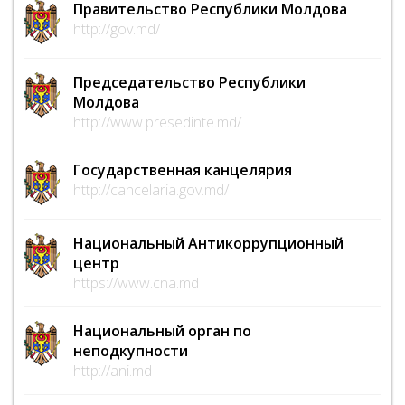
Правительство Республики Молдова
http://gov.md/
Председательство Республики
Молдова
http://www.presedinte.md/
Государственная канцелярия
http://cancelaria.gov.md/
Национальный Антикоррупционный
центр
https://www.cna.md
Национальный орган по
неподкупности
http://ani.md