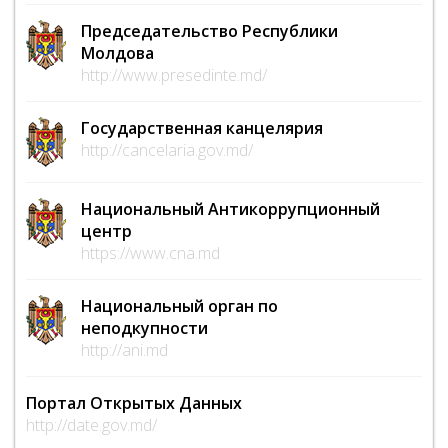
Председательство Республики
Молдова
http://www.presedinte.md/
Государственная канцелярия
http://cancelaria.gov.md/
Национальный Антикоррупционный
центр
https://www.cna.md
Национальный орган по
неподкупности
http://ani.md
Портал Открытых Данных
http://date.gov.md/