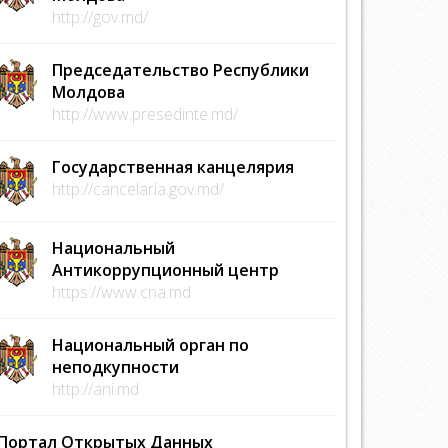
http://gov.md/
Председательство Республики
Молдова
http://www.presedinte.md/
Государственная канцелярия
http://cancelaria.gov.md/
Национальный
Антикоррупционный центр
https://www.cna.md
Национальный орган по
неподкупности
http://ani.md
Портал Открытых Данных