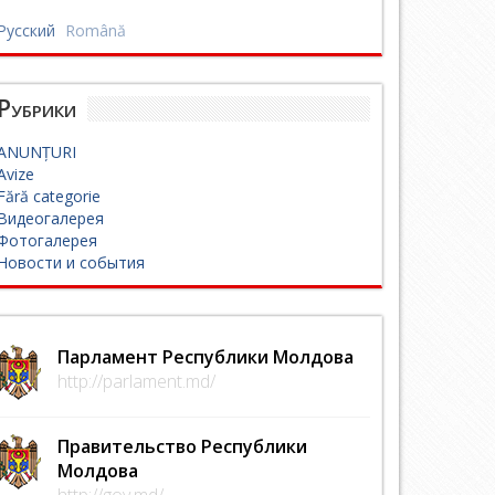
Русский
Română
Рубрики
ANUNȚURI
Avize
Fără categorie
Видеогалерея
Фотогалерея
Новости и события
Парламент Республики Молдова
http://parlament.md/
Правительство Республики
Молдова
http://gov.md/