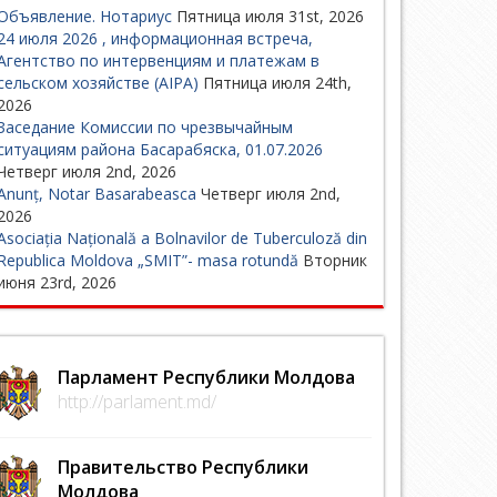
Объявление. Нотариус
Пятница июля 31st, 2026
24 июля 2026 , информационная встреча,
Агентство по интервенциям и платежам в
сельском хозяйстве (AIPA)
Пятница июля 24th,
2026
Заседание Комиссии по чрезвычайным
ситуациям района Басарабяска, 01.07.2026
Четверг июля 2nd, 2026
Anunț, Notar Basarabeasca
Четверг июля 2nd,
2026
Asociația Națională a Bolnavilor de Tuberculoză din
Republica Moldova „SMIT”- masa rotundă
Вторник
июня 23rd, 2026
Парламент Республики Молдова
http://parlament.md/
Правительство Республики
Молдова