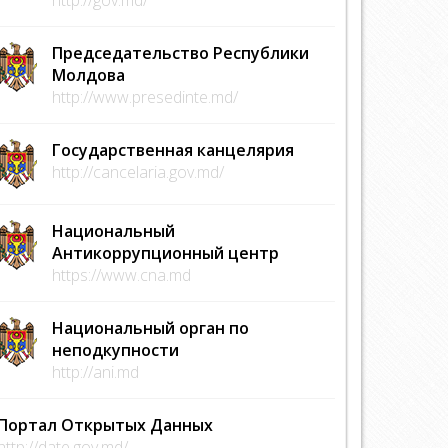
Председательство Республики
Молдова
http://www.presedinte.md/
Государственная канцелярия
http://cancelaria.gov.md/
Национальный
Антикоррупционный центр
https://www.cna.md
Национальный орган по
неподкупности
http://ani.md
Портал Открытых Данных
http://date.gov.md/