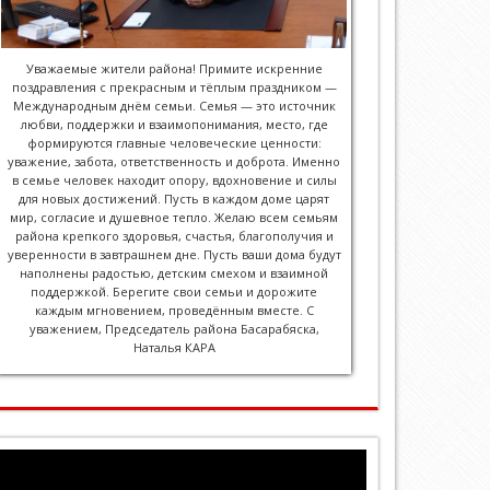
Уважаемые жители района! Примите искренние
поздравления с прекрасным и тёплым праздником —
Международным днём семьи. Семья — это источник
любви, поддержки и взаимопонимания, место, где
формируются главные человеческие ценности:
уважение, забота, ответственность и доброта. Именно
в семье человек находит опору, вдохновение и силы
для новых достижений. Пусть в каждом доме царят
мир, согласие и душевное тепло. Желаю всем семьям
района крепкого здоровья, счастья, благополучия и
уверенности в завтрашнем дне. Пусть ваши дома будут
наполнены радостью, детским смехом и взаимной
поддержкой. Берегите свои семьи и дорожите
каждым мгновением, проведённым вместе. С
уважением, Председатель района Басарабяска,
Наталья КАРА
Видеоплеер