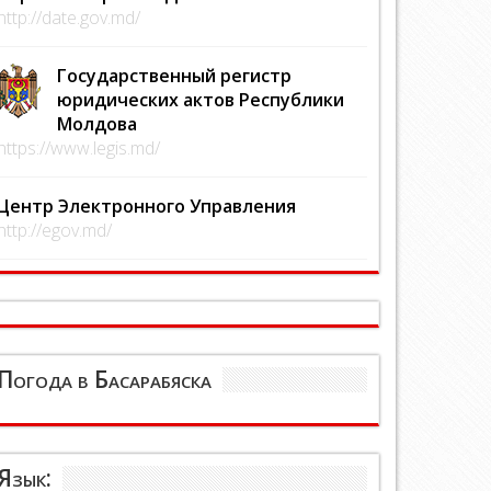
http://date.gov.md/
Государственный регистр
юридических актов Республики
Молдова
https://www.legis.md/
Центр Электронного Управления
http://egov.md/
Погода в Басарабяска
Язык: