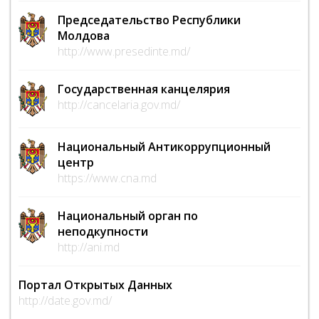
Председательство Республики
Молдова
http://www.presedinte.md/
Государственная канцелярия
http://cancelaria.gov.md/
Национальный Антикоррупционный
центр
https://www.cna.md
Национальный орган по
неподкупности
http://ani.md
Портал Открытых Данных
http://date.gov.md/