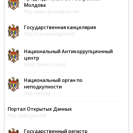
Молдова
http://www.presedinte.md/
Государственная канцелярия
http://cancelaria.gov.md/
Национальный Антикоррупционный
центр
https://www.cna.md
Национальный орган по
неподкупности
http://ani.md
Портал Открытых Данных
http://date.gov.md/
Государственный регистр