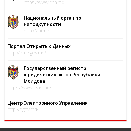
https://www.cna.md
Национальный орган по
неподкупности
http://ani.md
Портал Открытых Данных
http://date.gov.md/
Государственный регистр
юридических актов Республики
Молдова
https://www.legis.md/
Центр Электронного Управления
http://egov.md/