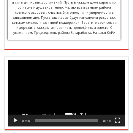
и силы для новых достижений. Пусть в каждом доме царят мир,
согласие и душевное тепло. Желаю всем семьям района
крепкого здоровья, счастья, благополучия и уверенности в
завтрашнем дне. Пусть ваши дома будут наполнены радостью,
детским смехом и взаимной поддержкой. Берегите свои семьи
и дорожите каждым мгновением, проведённым вместе. С
уважением, Председатель района Басарабяска, Наталья КАРА
Видеоплеер
00:00
01:06