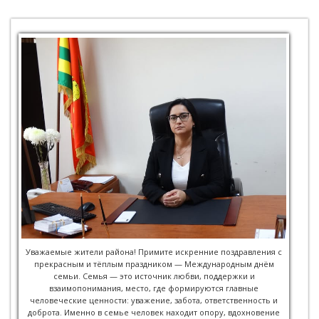
Уважаемые жители района! Примите искренние поздравления с
прекрасным и тёплым праздником — Международным днём
семьи. Семья — это источник любви, поддержки и
взаимопонимания, место, где формируются главные
человеческие ценности: уважение, забота, ответственность и
доброта. Именно в семье человек находит опору, вдохновение