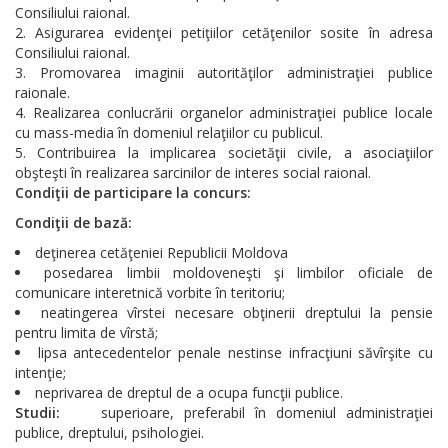
Consiliului raional.
Asigurarea evidenţei petiţiilor cetăţenilor sosite în adresa
Consiliului raional.
Promovarea imaginii autorităţilor administraţiei publice
raionale.
Realizarea conlucrării organelor administraţiei publice locale
cu mass-media în domeniul relaţiilor cu publicul.
Contribuirea la implicarea societăţii civile, a asociaţiilor
obşteşti în realizarea sarcinilor de interes social raional.
Condiţii de participare la concurs:
Condiţii de bază:
deţinerea cetăţeniei Republicii Moldova
posedarea limbii moldoveneşti şi limbilor oficiale de
comunicare interetnică vorbite în teritoriu;
neatingerea vîrstei necesare obţinerii dreptului la pensie
pentru limita de vîrstă;
lipsa antecedentelor penale nestinse infracţiuni săvîrşite cu
intenţie;
neprivarea de dreptul de a ocupa funcţii publice.
Studii:
superioare, preferabil în domeniul administraţiei
publice, dreptului, psihologiei.