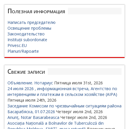
Полезная информация
Написать председателю
Освещение проблемы
Законодательство
Instituții subordonate
Privesc.EU
Planuri/Rapoarte
Свежие записи
Объявление. Нотариус
Пятница июля 31st, 2026
24 июля 2026 , информационная встреча, Агентство по
интервенциям и платежам в сельском хозяйстве (AIPA)
Пятница июля 24th, 2026
Заседание Комиссии по чрезвычайным ситуациям района
Басарабяска, 01.07.2026
Четверг июля 2nd, 2026
Anunț, Notar Basarabeasca
Четверг июля 2nd, 2026
Asociația Națională a Bolnavilor de Tuberculoză din
Republica Moldova „SMIT”- masa rotundă
Вторник июня