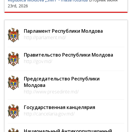
23rd, 2026
Парламент Республики Молдова
http://parlament.md/
Правительство Республики Молдова
http://gov.md/
Председательство Республики
Молдова
http://www.presedinte.md/
Государственная канцелярия
http://cancelaria.gov.md/
Национальный Антикоррупционный