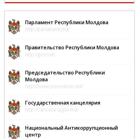
Парламент Республики Молдова
http://parlament.md/
Правительство Республики Молдова
http://gov.md/
Председательство Республики
Молдова
http://www.presedinte.md/
Государственная канцелярия
http://cancelaria.gov.md/
Национальный Антикоррупционный
центр