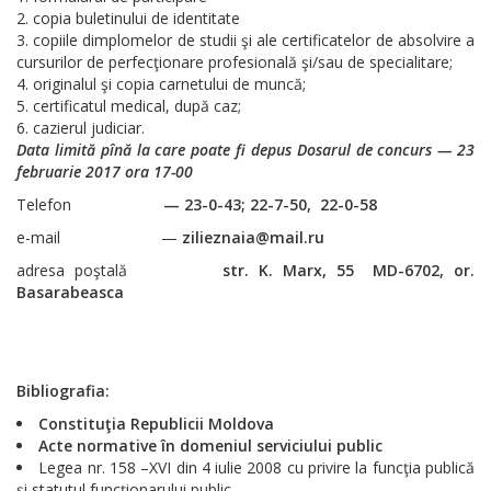
copia buletinului de identitate
copiile dimplomelor de studii şi ale certificatelor de absolvire a
cursurilor de perfecţionare profesională şi/sau de specialitare;
originalul şi copia carnetului de muncă;
certificatul medical, după caz;
cazierul judiciar.
Data limită pînă la care poate fi depus Dosarul de concurs
— 23
februarie 2017 ora 17-00
Telefon
— 23-0-43; 22-7-50, 22-0-58
e-mail —
zilieznaia@mail.ru
adresa poştală
str. K. Marx, 55 MD-6702, or.
Basarabeasca
Bibliografia:
Constituţia Republicii Moldova
Acte normative în domeniul serviciului public
Legea nr. 158 –XVI din 4 iulie 2008 cu privire la funcţia publică
şi statutul funcţionarului public