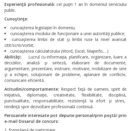
Experienţă profesională:
cel puţin 1 an în domeniul serviciului
public.
Cunoştinţe:
cunoaşterea legislaţiei în domeniu;
cunoaşterea modului de funcţionare a unei autorităţi publice;
cunoaşterea limbii de stat şi limbii ruse la nivel avansat
citit/scris/vorbit;
cunoaşterea calculatorului (Word, Excel, Mapinfo,…)
Abilităţi:
Lucrul cu informaţia, planificare, organizare, luare a
deciziilor, analiză şi sinteză, elaborare de documente,
argumentare, prezentare, instruire, motivare, mobilizare de sine
şi a echipei, soluţionare de probleme, aplanare de conflicte,
comunicare eficientă.
Atitudini/comportamente:
Respect faţă de oameni, spirit de
iniţiativă, diplomaţie, creativitate, flexibilitate, disciplină,
punctualitate, responsabilitate, rezistenţă la efort şi stres,
tendinţă spre dezvoltare profesională continuă.
Persoanele interesate pot depune personal/prin poştă/ prin
e-mail Dosarul de concurs:
formularul de participare