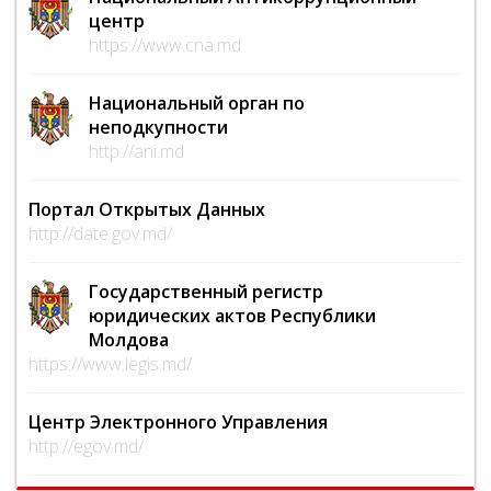
центр
https://www.cna.md
Национальный орган по
неподкупности
http://ani.md
Портал Открытых Данных
http://date.gov.md/
Государственный регистр
юридических актов Республики
Молдова
https://www.legis.md/
Центр Электронного Управления
http://egov.md/