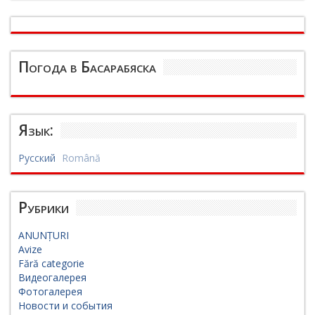
Погода в Басарабяска
Язык:
Русский
Română
Рубрики
ANUNȚURI
Avize
Fără categorie
Видеогалерея
Фотогалерея
Новости и события