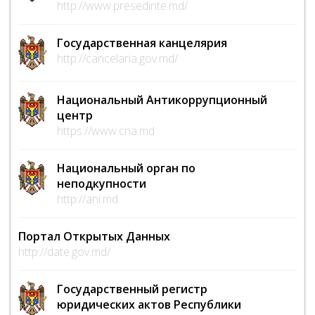
http://www.presedinte.md/
Государственная канцелярия
http://cancelaria.gov.md/
Национальный Антикоррупционный
центр
https://www.cna.md
Национальный орган по
неподкупности
http://ani.md
Портал Открытых Данных
http://date.gov.md/
Государственный регистр
юридических актов Республики