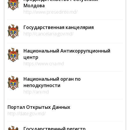
Молдова
http://www.presedinte.md/
Государственная канцелярия
http://cancelaria.gov.md/
Национальный Антикоррупционный
центр
https://www.cna.md
Национальный орган по
неподкупности
http://ani.md
Портал Открытых Данных
http://date.gov.md/
Государственный регистр