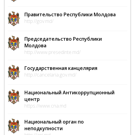
Правительство Республики Молдова
http://gov.md/
Председательство Республики
Молдова
http://www.presedinte.md/
Государственная канцелярия
http://cancelaria.gov.md/
Национальный Антикоррупционный
центр
https://www.cna.md
Национальный орган по
неподкупности
http://ani.md