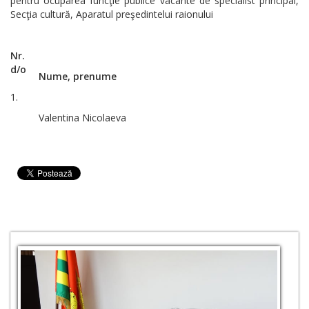
pentru ocuparea funcţie publice vacante de specialist principal,
Secţia cultură, Aparatul preşedintelui raionului
Nr.
d/o
Nume, prenume
1.
Valentina Nicolaeva