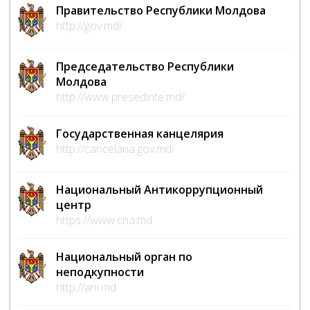
Правительство Республики Молдова
http://gov.md/
Председательство Республики
Молдова
http://www.presedinte.md/
Государственная канцелярия
http://cancelaria.gov.md/
Национальный Антикоррупционный
центр
https://www.cna.md
Национальный орган по
неподкупности
http://ani.md