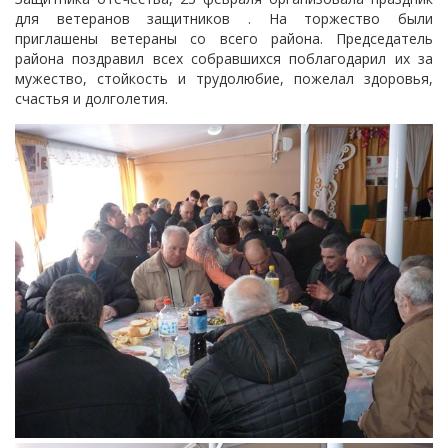
для ветеранов защитников . На торжество были
приглашены ветераны со всего района. Председатель
района поздравил всех собравшихся поблагодарил их за
мужество, стойкость и трудолюбие, пожелал здоровья,
счастья и долголетия.