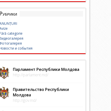
Рубрики
ANUNȚURI
Avize
Fără categorie
Видеогалерея
Фотогалерея
Новости и события
Парламент Республики Молдова
http://parlament.md/
Правительство Республики
Молдова
http://gov.md/