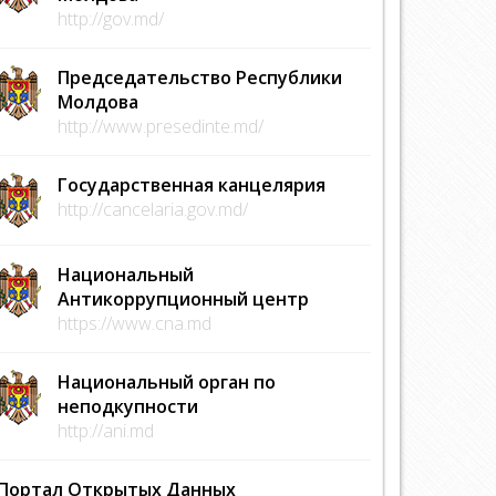
http://gov.md/
Председательство Республики
Молдова
http://www.presedinte.md/
Государственная канцелярия
http://cancelaria.gov.md/
Национальный
Антикоррупционный центр
https://www.cna.md
Национальный орган по
неподкупности
http://ani.md
Портал Открытых Данных