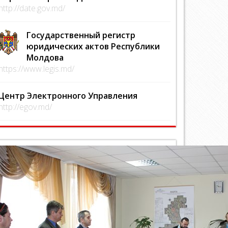
http://date.gov.md/
Государственный регистр
юридических актов Республики
Молдова
https://www.legis.md/
Центр Электронного Управления
http://egov.md/