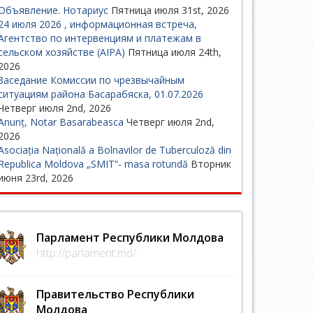
Объявление. Нотариус
Пятница июля 31st, 2026
24 июля 2026 , информационная встреча,
Агентство по интервенциям и платежам в
сельском хозяйстве (AIPA)
Пятница июля 24th,
2026
Заседание Комиссии по чрезвычайным
ситуациям района Басарабяска, 01.07.2026
Четверг июля 2nd, 2026
Anunț, Notar Basarabeasca
Четверг июля 2nd,
2026
Asociația Națională a Bolnavilor de Tuberculoză din
Republica Moldova „SMIT”- masa rotundă
Вторник
июня 23rd, 2026
Парламент Республики Молдова
http://parlament.md/
Правительство Республики
Молдова