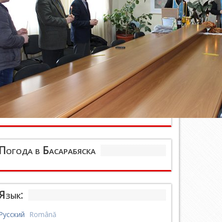
Погода в Басарабяска
Язык:
Русский
Română