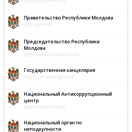
http://parlament.md/
Правительство Республики Молдова
http://gov.md/
Председательство Республики
Молдова
http://www.presedinte.md/
Государственная канцелярия
http://cancelaria.gov.md/
Национальный Антикоррупционный
центр
https://www.cna.md
Национальный орган по
неподкупности