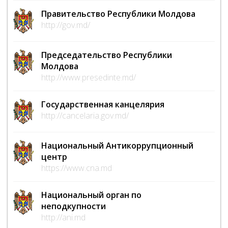
Правительство Республики Молдова
http://gov.md/
Председательство Республики
Молдова
http://www.presedinte.md/
Государственная канцелярия
http://cancelaria.gov.md/
Национальный Антикоррупционный
центр
https://www.cna.md
Национальный орган по
неподкупности
http://ani.md