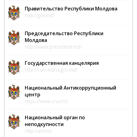
Правительство Республики Молдова
http://gov.md/
Председательство Республики
Молдова
http://www.presedinte.md/
Государственная канцелярия
http://cancelaria.gov.md/
Национальный Антикоррупционный
центр
https://www.cna.md
Национальный орган по
неподкупности
http://ani.md