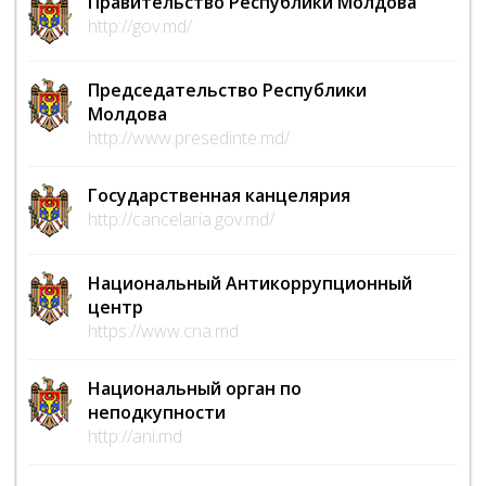
Правительство Республики Молдова
http://gov.md/
Председательство Республики
Молдова
http://www.presedinte.md/
Государственная канцелярия
http://cancelaria.gov.md/
Национальный Антикоррупционный
центр
https://www.cna.md
Национальный орган по
неподкупности
http://ani.md