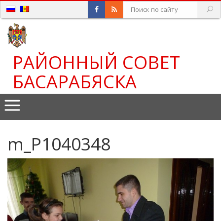
РАЙОННЫЙ СОВЕТ
БАСАРАБЯСКА
m_P1040348