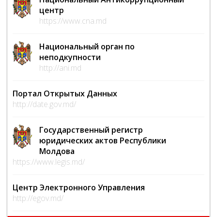
центр
https://www.cna.md
Национальный орган по
неподкупности
http://ani.md
Портал Открытых Данных
http://date.gov.md/
Государственный регистр
юридических актов Республики
Молдова
https://www.legis.md/
Центр Электронного Управления
http://egov.md/