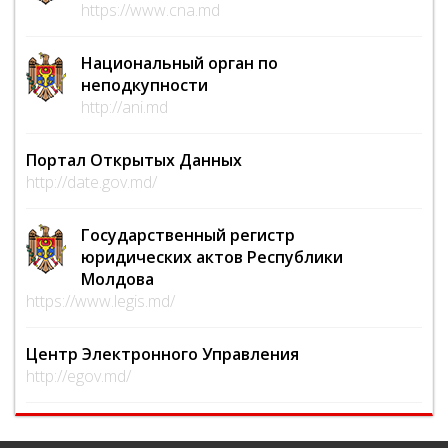
https://www.cna.md
Национальный орган по
неподкупности
http://ani.md
Портал Открытых Данных
http://date.gov.md/
Государственный регистр
юридических актов Республики
Молдова
https://www.legis.md/
Центр Электронного Управления
http://egov.md/