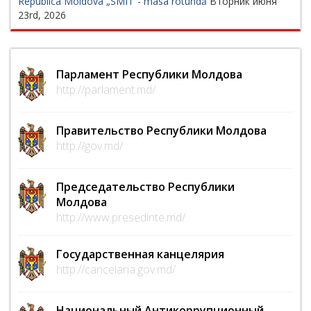
Republica Moldova „SMIT”- masa rotundă
Вторник июня
23rd, 2026
Парламент Республики Молдова
http://parlament.md/
Правительство Республики Молдова
http://gov.md/
Председательство Республики
Молдова
http://www.presedinte.md/
Государственная канцелярия
http://cancelaria.gov.md/
Национальный Антикоррупционный