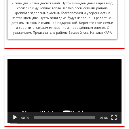
и силы для новых достижений. Пусть в каждом доме царят мир,
согласие и душевное тепло. Желаю всем семьям района
крепкого здоровья, счастья, благополучия и уверенности в
завтрашнем дне. Пусть ваши дома будут наполнены радостью,
детским смехом и взаимной поддержкой. Берегите свои семьи
и дорожите каждым мгновением, проведённым вместе. С
уважением, Председатель района Басарабяска, Наталья КАРА
Видеоплеер
00:00
01:06