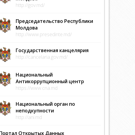
http://gov.md/
Председательство Республики
Молдова
http://www.presedinte.md/
Государственная канцелярия
http://cancelaria.gov.md/
Национальный
Антикоррупционный центр
https://www.cna.md
Национальный орган по
неподкупности
http://ani.md
Портал Открытых Данных