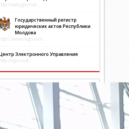
http://date.gov.md/
Государственный регистр
юридических актов Республики
Молдова
https://www.legis.md/
Центр Электронного Управления
http://egov.md/