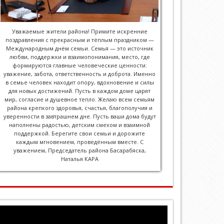
Уважаемые жители района! Примите искренние
поздравления с прекрасным и тёплым праздником —
Международным днём семьи. Семья — это источник
любви, поддержки и взаимопонимания, место, где
формируются главные человеческие ценности:
уважение, забота, ответственность и доброта. Именно
в семье человек находит опору, вдохновение и силы
для новых достижений. Пусть в каждом доме царят
мир, согласие и душевное тепло. Желаю всем семьям
района крепкого здоровья, счастья, благополучия и
уверенности в завтрашнем дне. Пусть ваши дома будут
наполнены радостью, детским смехом и взаимной
поддержкой. Берегите свои семьи и дорожите
каждым мгновением, проведённым вместе. С
уважением, Председатель района Басарабяска,
Наталья КАРА
Видеоплеер