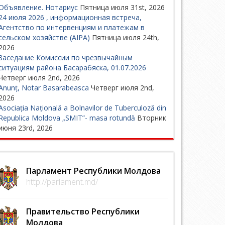
Объявление. Нотариус
Пятница июля 31st, 2026
24 июля 2026 , информационная встреча,
Агентство по интервенциям и платежам в
сельском хозяйстве (AIPA)
Пятница июля 24th,
2026
Заседание Комиссии по чрезвычайным
ситуациям района Басарабяска, 01.07.2026
Четверг июля 2nd, 2026
Anunț, Notar Basarabeasca
Четверг июля 2nd,
2026
Asociația Națională a Bolnavilor de Tuberculoză din
Republica Moldova „SMIT”- masa rotundă
Вторник
июня 23rd, 2026
Парламент Республики Молдова
http://parlament.md/
Правительство Республики
Молдова