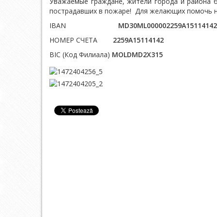
Уважаемые граждане, жители города и района 
пострадавших в пожаре! Для желающих помочь н
IBAN
MD30ML000002259A15114
НОМЕР СЧЕТА
2259A15114142
BIC (Код Филиала)
MOLDMD2X315