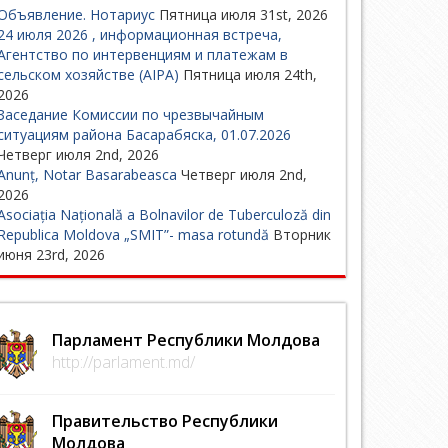
Объявление. Нотариус
Пятница июля 31st, 2026
24 июля 2026 , информационная встреча,
Агентство по интервенциям и платежам в
сельском хозяйстве (AIPA)
Пятница июля 24th,
2026
Заседание Комиссии по чрезвычайным
ситуациям района Басарабяска, 01.07.2026
Четверг июля 2nd, 2026
Anunț, Notar Basarabeasca
Четверг июля 2nd,
2026
Asociația Națională a Bolnavilor de Tuberculoză din
Republica Moldova „SMIT”- masa rotundă
Вторник
июня 23rd, 2026
Парламент Республики Молдова
http://parlament.md/
Правительство Республики
Молдова