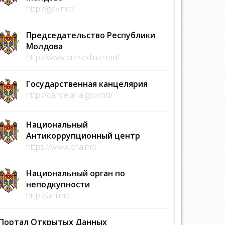
http://gov.md/
Председательство Республики
Молдова
http://www.presedinte.md/
Государственная канцелярия
http://cancelaria.gov.md/
Национальный
Антикоррупционный центр
https://www.cna.md
Национальный орган по
неподкупности
http://ani.md
Портал Открытых Данных