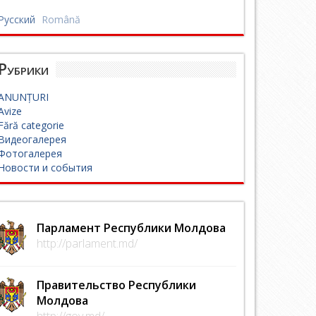
Русский
Română
Рубрики
ANUNȚURI
Avize
Fără categorie
Видеогалерея
Фотогалерея
Новости и события
Парламент Республики Молдова
http://parlament.md/
Правительство Республики
Молдова
http://gov.md/