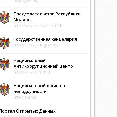
Председательство Республики
Молдова
http://www.presedinte.md/
Государственная канцелярия
http://cancelaria.gov.md/
Национальный
Антикоррупционный центр
https://www.cna.md
Национальный орган по
неподкупности
http://ani.md
Портал Открытых Данных
http://date.gov.md/