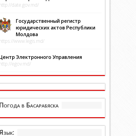
http://date.gov.md/
Государственный регистр
юридических актов Республики
Молдова
https://www.legis.md/
Центр Электронного Управления
http://egov.md/
Погода в Басарабяска
Язык: