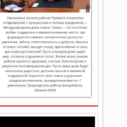
Уважаемые жители района! Примите искренние
поздравления с прекрасным и тёплым праздником —
Международным днём семьи. Семья — это источник
любви, поддержки и взаимопонимания, место, где
формируются главные человеческие ценности:
уважение, забота, ответственность и доброта. Именно
в семье человек находит опору, вдохновение и силы
для новых достижений. Пусть в каждом доме царят
мир, согласие и душевное тепло. Желаю всем семьям
района крепкого здоровья, счастья, благополучия и
уверенности в завтрашнем дне. Пусть ваши дома будут
наполнены радостью, детским смехом и взаимной
поддержкой. Берегите свои семьи и дорожите
каждым мгновением, проведённым вместе. С
уважением, Председатель района Басарабяска,
Наталья КАРА
Видеоплеер