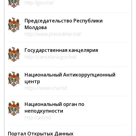
http://gov.md/
Председательство Республики
Молдова
http://www.presedinte.md/
Государственная канцелярия
http://cancelaria.gov.md/
Национальный Антикоррупционный
центр
https://www.cna.md
Национальный орган по
неподкупности
http://ani.md
Портал Открытых Данных