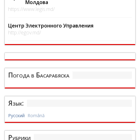
Молдова
https://www.legis.md/
Центр Электронного Управления
http://egov.md/
Погода в Басарабяска
Язык:
Русский
Română
Рубрики