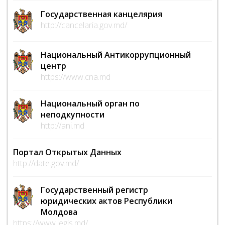
Государственная канцелярия
http://cancelaria.gov.md/
Национальный Антикоррупционный
центр
https://www.cna.md
Национальный орган по
неподкупности
http://ani.md
Портал Открытых Данных
http://date.gov.md/
Государственный регистр
юридических актов Республики
Молдова
https://www.legis.md/