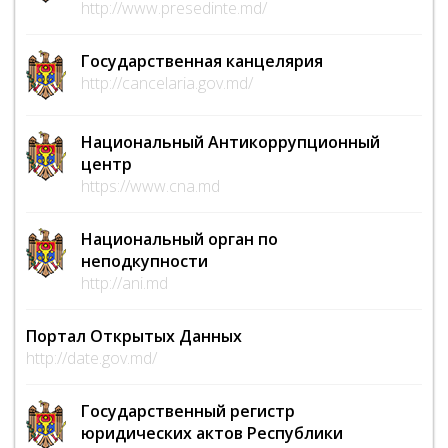
http://www.presedinte.md/
Государственная канцелярия
http://cancelaria.gov.md/
Национальный Антикоррупционный
центр
https://www.cna.md
Национальный орган по
неподкупности
http://ani.md
Портал Открытых Данных
http://date.gov.md/
Государственный регистр
юридических актов Республики