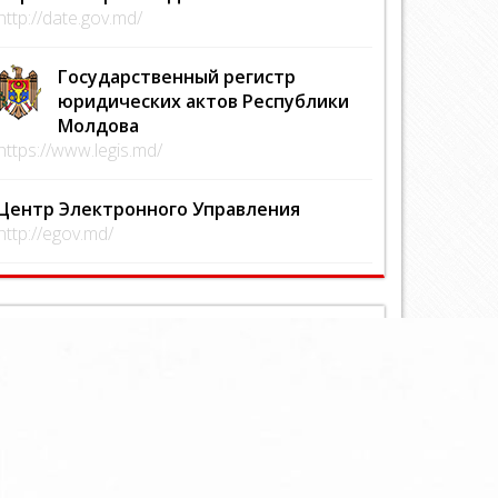
http://date.gov.md/
Государственный регистр
юридических актов Республики
Молдова
https://www.legis.md/
Центр Электронного Управления
http://egov.md/