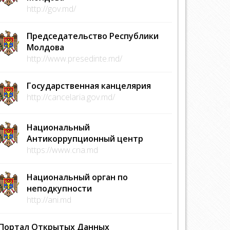
http://gov.md/
Председательство Республики
Молдова
http://www.presedinte.md/
Государственная канцелярия
http://cancelaria.gov.md/
Национальный
Антикоррупционный центр
https://www.cna.md
Национальный орган по
неподкупности
http://ani.md
Портал Открытых Данных