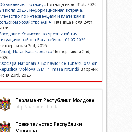
Объявление. Нотариус
Пятница июля 31st, 2026
24 июля 2026 , информационная встреча,
Агентство по интервенциям и платежам в
сельском хозяйстве (AIPA)
Пятница июля 24th,
2026
Заседание Комиссии по чрезвычайным
ситуациям района Басарабяска, 01.07.2026
Четверг июля 2nd, 2026
Anunț, Notar Basarabeasca
Четверг июля 2nd,
2026
Asociația Națională a Bolnavilor de Tuberculoză din
Republica Moldova „SMIT”- masa rotundă
Вторник
июня 23rd, 2026
Парламент Республики Молдова
http://parlament.md/
Правительство Республики
Молдова