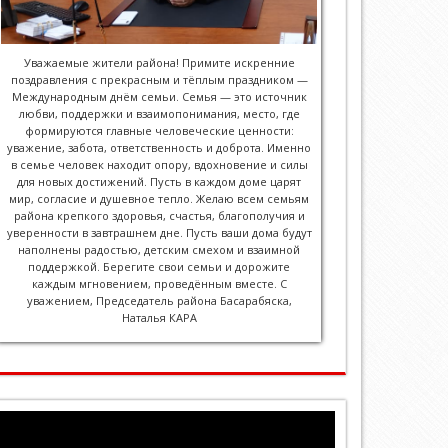
Уважаемые жители района! Примите искренние
поздравления с прекрасным и тёплым праздником —
Международным днём семьи. Семья — это источник
любви, поддержки и взаимопонимания, место, где
формируются главные человеческие ценности:
уважение, забота, ответственность и доброта. Именно
в семье человек находит опору, вдохновение и силы
для новых достижений. Пусть в каждом доме царят
мир, согласие и душевное тепло. Желаю всем семьям
района крепкого здоровья, счастья, благополучия и
уверенности в завтрашнем дне. Пусть ваши дома будут
наполнены радостью, детским смехом и взаимной
поддержкой. Берегите свои семьи и дорожите
каждым мгновением, проведённым вместе. С
уважением, Председатель района Басарабяска,
Наталья КАРА
Видеоплеер