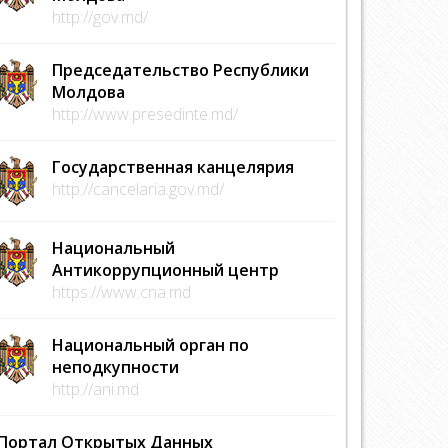
http://gov.md/
Председательство Республики
Молдова
http://www.presedinte.md/
Государственная канцелярия
http://cancelaria.gov.md/
Национальный
Антикоррупционный центр
https://www.cna.md
Национальный орган по
неподкупности
http://ani.md
Портал Открытых Данных