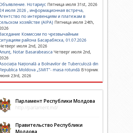
Объявление. Нотариус
Пятница июля 31st, 2026
24 июля 2026 , информационная встреча,
Агентство по интервенциям и платежам в
сельском хозяйстве (AIPA)
Пятница июля 24th,
2026
Заседание Комиссии по чрезвычайным
ситуациям района Басарабяска, 01.07.2026
Четверг июля 2nd, 2026
Anunț, Notar Basarabeasca
Четверг июля 2nd,
2026
Asociația Națională a Bolnavilor de Tuberculoză din
Republica Moldova „SMIT”- masa rotundă
Вторник
июня 23rd, 2026
Парламент Республики Молдова
http://parlament.md/
Правительство Республики
Молдова