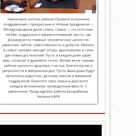
Уважаемые жители района! Примите искренние
поздравления с прекрасным и тёплым праздником —
Международным днём семьи. Семья — это источник
любви, поддержки и взаимопонимания, место, где
формируются главные человеческие ценности:
уважение, забота, ответственность и доброта. Именно
в семье человек находит опору, вдохновение и силы
для новых достижений. Пусть в каждом доме царят
мир, согласие и душевное тепло. Желаю всем семьям
района крепкого здоровья, счастья, благополучия и
уверенности в завтрашнем дне. Пусть ваши дома будут
наполнены радостью, детским смехом и взаимной
поддержкой. Берегите свои семьи и дорожите
каждым мгновением, проведённым вместе. С
уважением, Председатель района Басарабяска,
Наталья КАРА
Видеоплеер