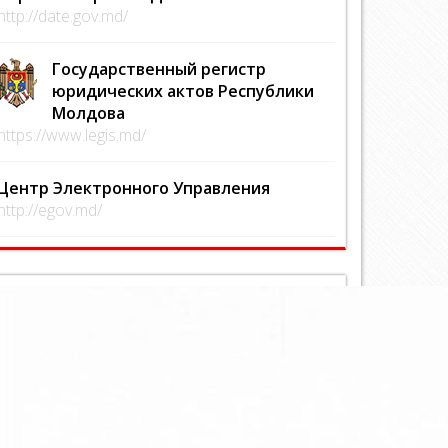
http://date.gov.md/
Государственный регистр
юридических актов Республики
Молдова
https://www.legis.md/
Центр Электронного Управления
http://egov.md/