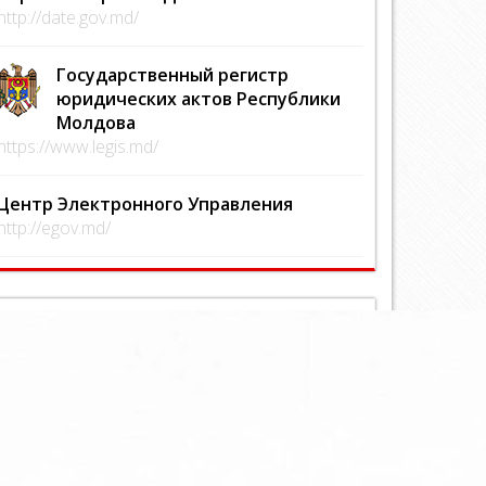
http://date.gov.md/
Государственный регистр
юридических актов Республики
Молдова
https://www.legis.md/
Центр Электронного Управления
http://egov.md/