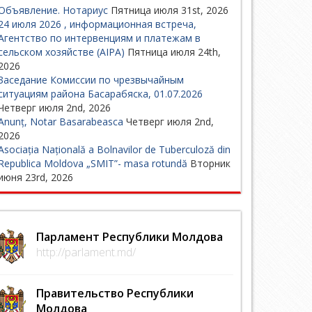
Объявление. Нотариус
Пятница июля 31st, 2026
24 июля 2026 , информационная встреча,
Агентство по интервенциям и платежам в
сельском хозяйстве (AIPA)
Пятница июля 24th,
2026
Заседание Комиссии по чрезвычайным
ситуациям района Басарабяска, 01.07.2026
Четверг июля 2nd, 2026
Anunț, Notar Basarabeasca
Четверг июля 2nd,
2026
Asociația Națională a Bolnavilor de Tuberculoză din
Republica Moldova „SMIT”- masa rotundă
Вторник
июня 23rd, 2026
Парламент Республики Молдова
http://parlament.md/
Правительство Республики
Молдова