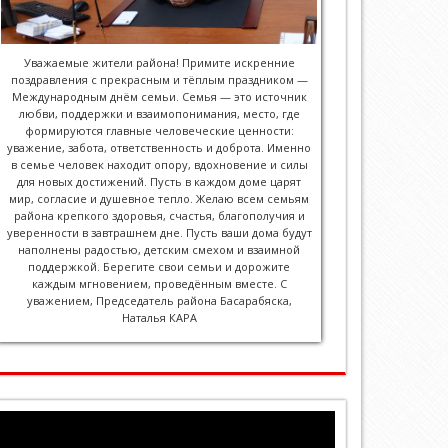
Уважаемые жители района! Примите искренние
поздравления с прекрасным и тёплым праздником —
Международным днём семьи. Семья — это источник
любви, поддержки и взаимопонимания, место, где
формируются главные человеческие ценности:
уважение, забота, ответственность и доброта. Именно
в семье человек находит опору, вдохновение и силы
для новых достижений. Пусть в каждом доме царят
мир, согласие и душевное тепло. Желаю всем семьям
района крепкого здоровья, счастья, благополучия и
уверенности в завтрашнем дне. Пусть ваши дома будут
наполнены радостью, детским смехом и взаимной
поддержкой. Берегите свои семьи и дорожите
каждым мгновением, проведённым вместе. С
уважением, Председатель района Басарабяска,
Наталья КАРА
Видеоплеер