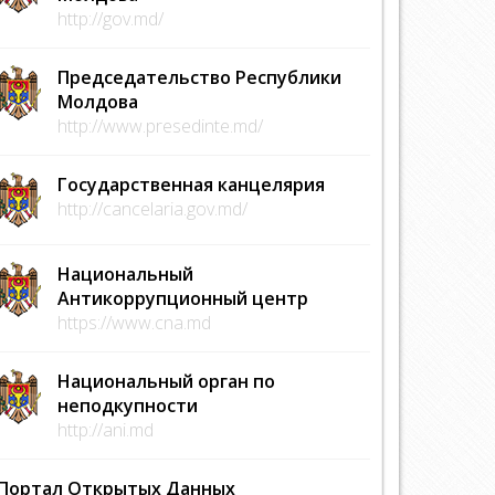
http://gov.md/
Председательство Республики
Молдова
http://www.presedinte.md/
Государственная канцелярия
http://cancelaria.gov.md/
Национальный
Антикоррупционный центр
https://www.cna.md
Национальный орган по
неподкупности
http://ani.md
Портал Открытых Данных